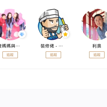
儍媽媽與兩隻小魔怪之家
裝修佬 - 香港一站式網上裝修平台
利奧
追蹤
追蹤
追蹤