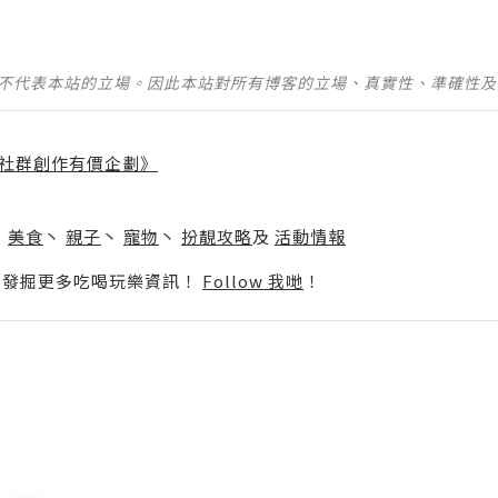
並不代表本站的立場。因此本站對所有博客的立場、真實性、準確性
社群創作有價企劃》
】
丶
美食
丶
親子
丶
寵物
丶
扮靚攻略
及
活動情報
p啦！發掘更多吃喝玩樂資訊！
Follow 我哋
！