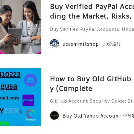
Buy Verified PayPal Ac
ding the Market, Risks,
tives
Buy Verified PayPal Accounts: Und
sks, and Safer Alternatives PayPal 
recognizable online payment platfo
usasmmitshop
10分鐘前
cers, online business
How to Buy Old GitHub 
y (Complete
GitHub Account Security Guide: Bui
Protect Your Developer Identity Gi
d's leading platforms for softwar
Buy Old Yahoo Accoun
47分
ration. Millions of develo