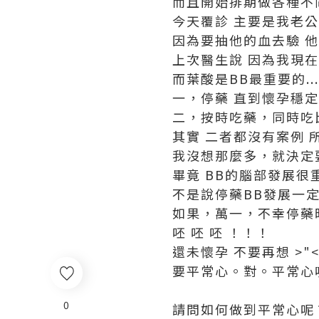
而且開始排期做各種不
今天覆診 主要是我老公
因為要抽他的血去驗 他
上次醫生說 因為我現
而葉酸是BB最重要的.
一，停藥 直到懷孕穩
二，按時吃藥，同時吃
其實 二者都沒有案例 
我沒想那麼多，就決定
畢竟 BB的腦部發展很
不是說停藥BB發展一
如果，萬一，不幸停藥時
呸 呸 呸 ！！！
還未懷孕 不要再想 >"
要平常心。對。平常心
0
請問如何做到平常心呢？