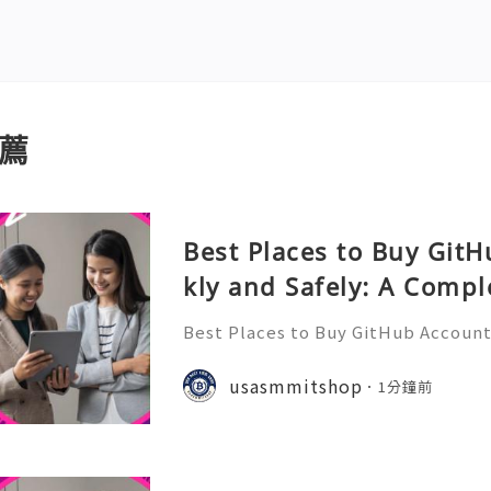
薦
Best Places to Buy Git
kly and Safely: A Compl
Best Places to Buy GitHub Accounts
mplete Guide GitHub has become o
t platforms for software develope
usasmmitshop
1分鐘前
s, open-source communities, s