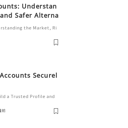
counts: Understan
 and Safer Alterna
erstanding the Market, Ri
is one of the world's most
rms. Individuals, freelan
Accounts Securel
ld a Trusted Profile and
tHub is one of the worl
e development and collabo
鐘前