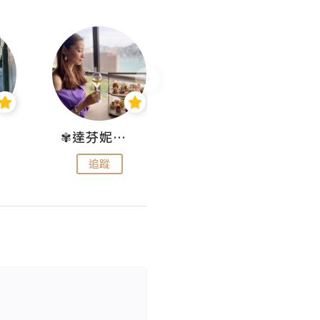
✾達芬妮•愛孩子•愛生活✾
wendysugar享受生活gogogo
追蹤
追蹤