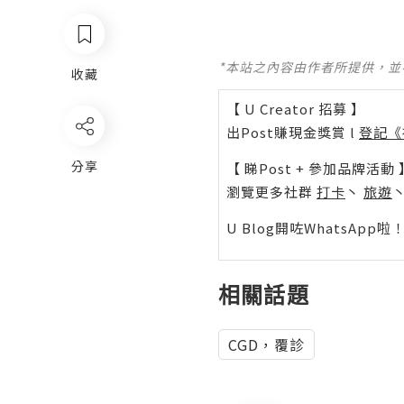
*本站之內容由作者所提供，
收藏
【 U Creator 招募 】
出Post賺現金獎賞 l
登記《
分享
【 睇Post + 參加品牌活動 
瀏覽更多社群
打卡
丶
旅遊
U Blog開咗WhatsAp
相關話題
CGD，覆診