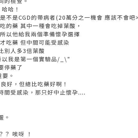
同的檢查。
 哈哈！
是不是CGD的帶病者(20萬分之一機會 應該不會吧>
在吃的藥 其中一種會吃掉葉酸，
..所以他給我兩個準備懷孕選擇
定才吃藥 但中間可能受感染
比別人多3倍葉酸
所以我是第一個實驗品/_\"
要停藥了
重要。
定良好，但總比吃藥好啊！
間受感染，那只好中止懷孕....
<
喔。
？ 唉呀 ！