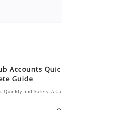
Hub Accounts Quic
ete Guide
 Quickly and Safely: A Co
ne of the most importan
rs, programmers, startup