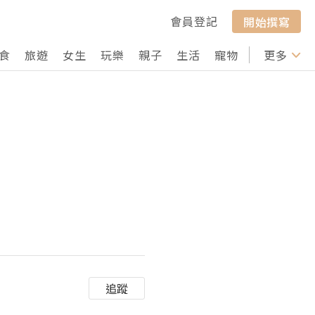
會員登記
開始撰寫
食
旅遊
女生
玩樂
親子
生活
寵物
行山
更多
打卡
追蹤