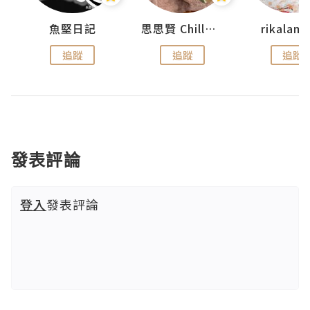
urnal
魚堅日記
思思賢 ChillMyBabe
rikala
追蹤
追蹤
追蹤
發表評論
登入
發表評論