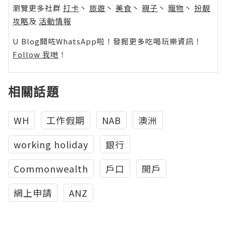
瀏覽更多社群
打卡
丶
旅遊
丶
美食
丶
親子
丶
寵物
丶
扮靚
攻略
及
活動情報
U Blog開咗WhatsApp啦！發掘更多吃喝玩樂資訊！
Follow 我哋
！
相關話題
WH
工作假期
NAB
澳洲
working holiday
銀行
Commonwealth
戶口
開戶
網上申請
ANZ