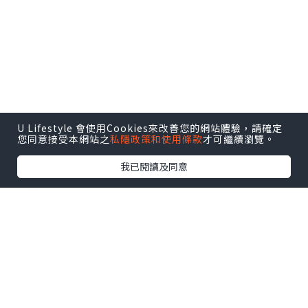
U Lifestyle 會使用Cookies來改善您的網站體驗，請確定
您同意接受本網站之
私隱政策和使用條款
才可繼續瀏覽。
我已閱讀及同意
而今次去食，仲出埋燉湯，一試之下佢哋
嘅燉湯真係比專門做燉湯嘅食店出色！係
盛記都食咗好幾年，估唔到都仲可以有驚
喜！真心值得推介！
入嚟原本只係想食個飯，點知見到貼住有
燉湯，即刻諗都唔洗諗叫咗一客，燉湯日