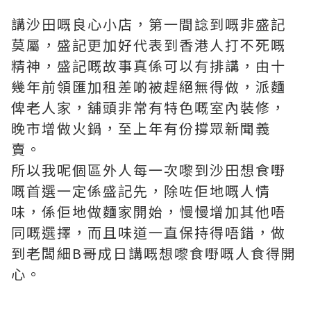
講沙田嘅良心小店，第一間諗到嘅非盛記
莫屬，盛記更加好代表到香港人打不死嘅
精神，盛記嘅故事真係可以有排講，由十
幾年前領匯加租差啲被趕絕無得做，派麵
俾老人家，舖頭非常有特色嘅室內裝修，
晚市增做火鍋，至上年有份撐眾新聞義
賣。
所以我呢個區外人每一次嚟到沙田想食嘢
嘅首選一定係盛記先，除咗佢地嘅人情
味，係佢地做麵家開始，慢慢增加其他唔
同嘅選擇，而且味道一直保持得唔錯，做
到老闆細B哥成日講嘅想嚟食嘢嘅人食得開
心。