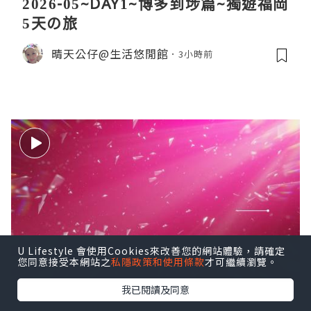
2026-05~DAY1~博多到埗篇~獨遊福岡
5天の旅
晴天公仔@生活悠閒館
3小時前
U Lifestyle 會使用Cookies來改善您的網站體驗，請確定
您同意接受本網站之
私隱政策和使用條款
才可繼續瀏覽。
我已閱讀及同意
Buying Old Gmail Accounts: Easy