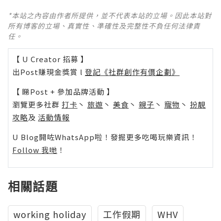
*本站之內容由作者所提供，並不代表本站的立場。因此本站對
所有博客的立場、真實性、準確性及完整性不負任何法律責
任。
【 U Creator 招募 】
出Post賺現金獎賞 l
登記《社群創作有價企劃》
【 睇Post + 參加品牌活動 】
瀏覽更多社群
打卡
丶
旅遊
丶
美食
丶
親子
丶
寵物
丶
扮靚
攻略
及
活動情報
U Blog開咗WhatsApp啦！發掘更多吃喝玩樂資訊！
Follow 我哋
！
相關話題
working holiday
工作假期
WHV