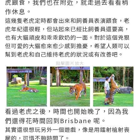
虎餵食，我們也在附近，就走過去看看稍
作休息。
這幾隻老虎定時都會出來和飼養員表演餵食，老
虎年紀還很輕，但站起來已經比飼養員還要高，
也有大貓頑皮和乖乖飲奶的一面。對於這個兇狠
但可愛的大貓愈來愈少感到擔憂，希望人類可以
幫到老虎和自己維持老虎的狀況或有改善吧。
點擊圖片放大
看過老虎之後，時間也開始晚了，因為我
們還得花時間回到Brisbane 呢。
其實還很想玩另外一個遊戲，像是用鐳射槍射喪
屍的，可惜不夠時間了。