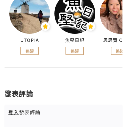
urnal
UTOPIA
魚堅日記
追蹤
追蹤
追蹤
發表評論
登入
發表評論