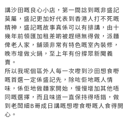
講沙田嘅良心小店，第一間諗到嘅非盛記
莫屬，盛記更加好代表到香港人打不死嘅
精神，盛記嘅故事真係可以有排講，由十
幾年前領匯加租差啲被趕絕無得做，派麵
俾老人家，舖頭非常有特色嘅室內裝修，
晚市增做火鍋，至上年有份撐眾新聞義
賣。
所以我呢個區外人每一次嚟到沙田想食嘢
嘅首選一定係盛記先，除咗佢地嘅人情
味，係佢地做麵家開始，慢慢增加其他唔
同嘅選擇，而且味道一直保持得唔錯，做
到老闆細B哥成日講嘅想嚟食嘢嘅人食得開
心。