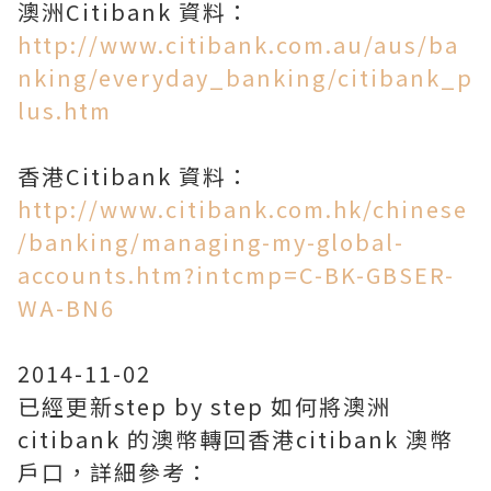
澳洲Citibank 資料：
http://www.citibank.com.au/aus/ba
nking/everyday_banking/citibank_p
lus.htm
香港Citibank 資料：
http://www.citibank.com.hk/chinese
/banking/managing-my-global-
accounts.htm?intcmp=C-BK-GBSER-
WA-BN6
2014-11-02
已經更新step by step 如何將澳洲
citibank 的澳幣轉回香港citibank 澳幣
戶口，詳細參考：