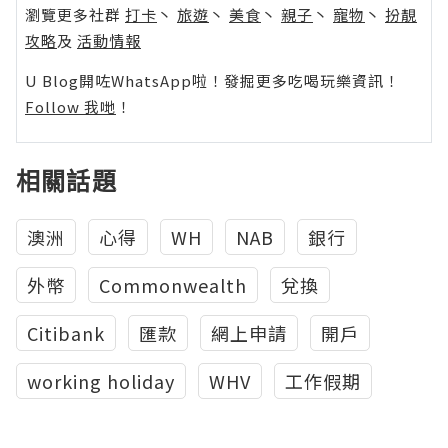
瀏覽更多社群
打卡
丶
旅遊
丶
美食
丶
親子
丶
寵物
丶
扮靚
攻略
及
活動情報
U Blog開咗WhatsApp啦！發掘更多吃喝玩樂資訊！
Follow 我哋
！
相關話題
澳洲
心得
WH
NAB
銀行
外幣
Commonwealth
兌換
Citibank
匯款
網上申請
開戶
working holiday
WHV
工作假期