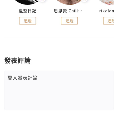
urnal
魚堅日記
思思賢 ChillMyBabe
rikala
追蹤
追蹤
追蹤
發表評論
登入
發表評論