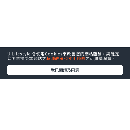
U Lifestyle 會使用Cookies來改善您的網站體驗，請確定
您同意接受本網站之
私隱政策和使用條款
才可繼續瀏覽。
我已閱讀及同意
而今次去食，仲出埋燉湯，一試之下佢哋
嘅燉湯真係比專門做燉湯嘅食店出色！係
盛記都食咗好幾年，估唔到都仲可以有驚
喜！真心值得推介！
入嚟原本只係想食個飯，點知見到貼住有
燉湯，即刻諗都唔洗諗叫咗一客，燉湯日