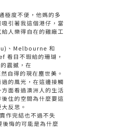
交通極度不便，他媽的多
深吸引著我這個港仔，當
以給人樂得自在的雞廠工
u)、Melbourne 和
Reef 看目不瑕給的珊瑚，
銀河的震撼，在
那種悠然自得的現在塵世美。
看過的風光，在這邊接觸
一方面看過澳洲人的生活
作後住的空間為什麼要這
更大反思。
 外賣作完結也不過不失
，要後悔的可能是為什麼