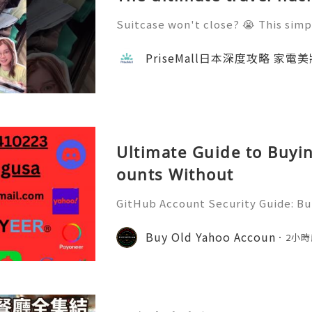
Suitcase won't close? 😭 This simp
https://prisemall.com/products/ou
ore clothes into my bag without ne
PriseMall日本深度攻略 家電
Perfect for your next tr
Ultimate Guide to Buyi
ounts Without
GitHub Account Security Guide: Bui
Protect Your Developer Identity Gi
d's leading platforms for softwar
Buy Old Yahoo Accoun
2小時
ration. Millions of develo