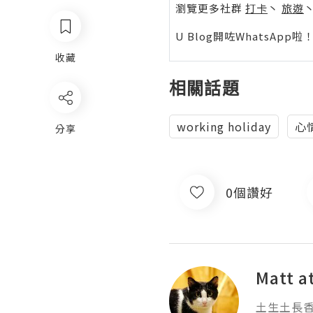
瀏覽更多社群
打卡
丶
旅遊
U Blog開咗WhatsAp
收藏
相關話題
working holiday
心
分享
0個讚好
Matt 
土生土長香