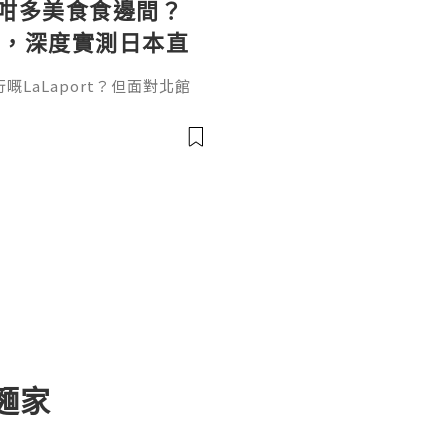
t 咁多美食食邊間？
兵，深度實測日本直
LOPIA 超市神級熟
LaLaport？但面對北館
隊？今次Chewing Bro
ster趁商場一開門就帶大家直擊，
店攻略！商場內嘅大牌餐廳陣
、在台北永遠大排長龍嘅排隊
女王、主打經典法式吐司同班
麵家