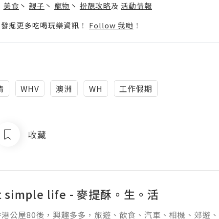
丶
美食
丶
親子
丶
寵物
丶
扮靚攻略
及
活動情報
p啦！發掘更多吃喝玩樂資訊！
Follow 我哋
！
情
WHV
澳洲
WH
工作假期
收藏
at simple life - 麥提酥。生。活
港公屋80後，興趣多多，旅遊、飲食、汽車、相機、郊遊、閱