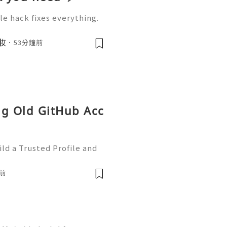
le hack fixes everything.
tzac Watch how I fit 2X m
eding a bigger suitcase.
美妝
53分鐘前
ng Old GitHub Acc
ld a Trusted Profile and
tHub is one of the worl
e development and collabo
前