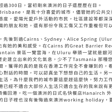
超過300日，當初剛來澳洲的日子還歷歷在目。
risbane，是我十分喜愛的城市，儘管她的公共
態度，愛陽光愛戶外活動的市民，社區建設等都深
識的朋友和她，還有那份令我工傷又工作重複但可
Cairns、Sydney、Alice Spring (Ulur
有她的美和感受。在Cairns 的Great Barrier 
 Mountain 景區一覽雲海，在Uluru 舉頭一望就是
新和歷史建立出來的文化氣息，少不了Tasmania 
間，獲得的真的是我在香港工作完全不會賺到的，
心對話的時間，可以認真坐下想想自己的生活。另
生活，為什麼我們的城市要這麼趕這麼快，努力工
港已經不適合大部份人生活只適合生存的我來說有
e 預備回港，吃一個澳洲的日式名快餐店Hanairch
日子裡也沒有後悔過來澳洲working holiday