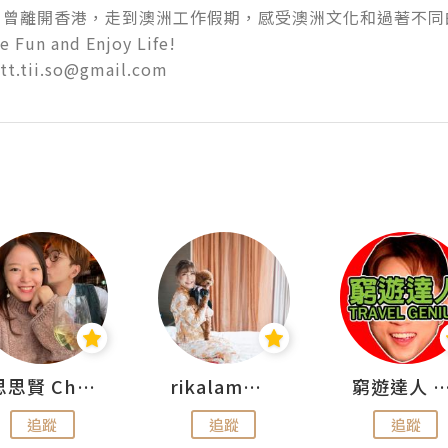
，曾離開香港，走到澳洲工作假期，感受澳洲文化和過著不同
un and Enjoy Life! 

tt.tii.so@gmail.com
思思賢 ChillMyBabe
rikalammm
窮遊達人 Mr.TravelGe
追蹤
追蹤
追蹤