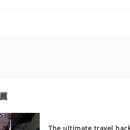
薦
The ultimate travel hac