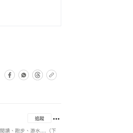
追蹤
讀、跑步、游水....（下