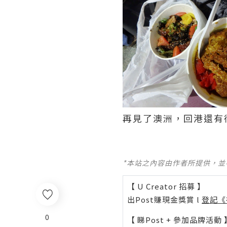
再見了澳洲，回港還有
*本站之內容由作者所提供，
【 U Creator 招募 】
出Post賺現金獎賞 l
登記《
0
【 睇Post + 參加品牌活動 