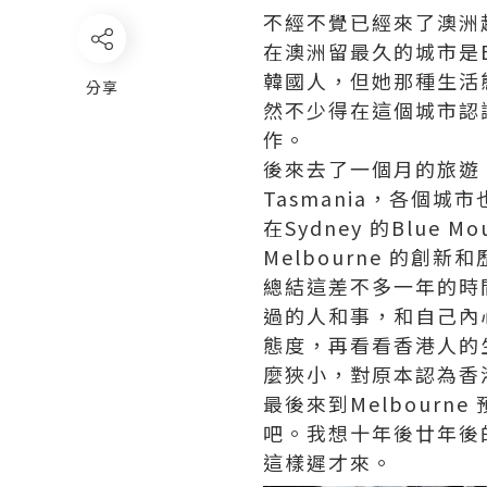
不經不覺已經來了澳洲
在澳洲留最久的城市是B
韓國人，但她那種生活
分享
然不少得在這個城市認
作。
後來去了一個月的旅遊，先後到過
Tasmania，各個城市也
在Sydney 的Blue
Melbourne 的創
總結這差不多一年的時
過的人和事，和自己內
態度，再看看香港人的
麼狹小，對原本認為香
最後來到Melbourn
吧。我想十年後廿年後的
這樣遲才來。