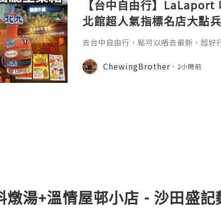
【台中自由行】LaLapor
北館超人氣指標名店大點
送「北丸」職人料理與南館 
去台中自由行，點可以唔去最新、超好行嘅
食區！
同南館密密麻麻嘅餐廳，到底邊間先最值得排
ther（蚯蚓弟弟）同 Chewing Si
ChewingBrother
2小時前
為大家整理出一份最完整、最誠實嘅探
容直情可以用頂流嚟形容！從來自紐約
蛋糕名店Lady M，到被譽為紐約早餐
尼
足料燉湯+溫情屋邨小店 - 沙田盛記