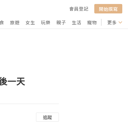
會員登記
開始撰寫
食
旅遊
女生
玩樂
親子
生活
寵物
行山
更多
打卡
的最後一天
追蹤