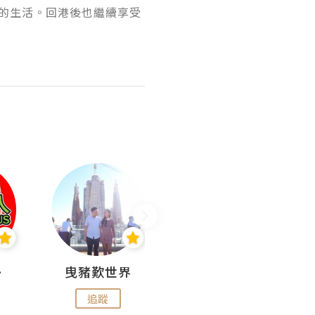
的生活。回港後也繼續享受
nius
曳豬歎世界
Koalascities (^O^)! @ UTravel
追蹤
追蹤