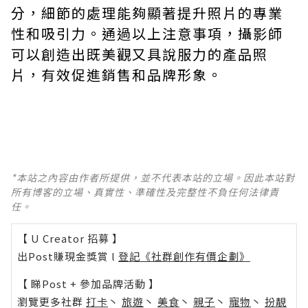
分，細節的處理能夠顯著提升照片的專業
性和吸引力。通過以上注意事項，攝影師
可以創造出既美觀又具說服力的產品照
片，有效促進銷售和品牌形象。
*本站之內容由作者所提供，並不代表本站的立場。因此本站對
所有博客的立場、真實性、準確性及完整性不負任何法律責
任。
【 U Creator 招募 】
出Post賺現金獎賞 l
登記《社群創作有價企劃》
【 睇Post + 參加品牌活動 】
瀏覽更多社群
打卡
丶
旅遊
丶
美食
丶
親子
丶
寵物
丶
扮靚