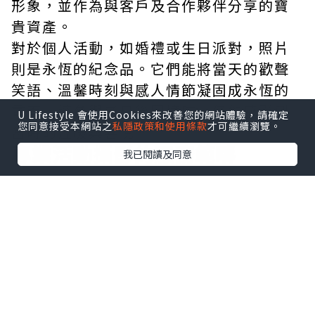
形象，並作為與客戶及合作夥伴分享的寶
貴資產。
對於個人活動，如婚禮或生日派對，照片
則是永恆的紀念品。它們能將當天的歡聲
笑語、溫馨時刻與感人情節凝固成永恆的
畫面，讓參與者日後回憶時，仍能感受到
U Lifestyle 會使用Cookies來改善您的網站體驗，請確定
您同意接受本網站之
私隱政策和使用條款
才可繼續瀏覽。
當時的溫暖與喜悅。
專業活動攝影的服務範疇
我已閱讀及同意
專業的活動攝影服務通常涵蓋從前置溝通
到後製交付的完整流程。
前置溝通（Pre-Production）
：在活
動開始前，攝影師會與客戶進行詳細溝通，
了解活動的性質、目的、流程、重要嘉賓與
必拍環節。這一步驟至關重要，能確保攝影
師清楚知道客戶的期望，並制定相應的拍攝