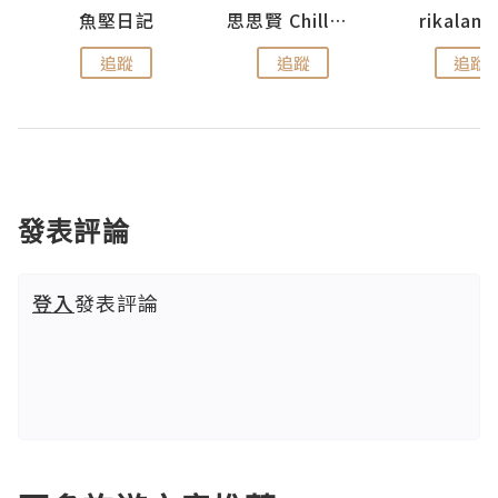
urnal
魚堅日記
思思賢 ChillMyBabe
rikala
追蹤
追蹤
追蹤
發表評論
登入
發表評論