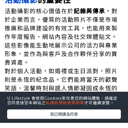
活動攝影的核心價值在於
記錄與傳承
。對
於企業而言，優質的活動照片不僅是市場
推廣和品牌建設的有效工具，也能用來製
作年度報告、網站內容及社交媒體貼文。
這些影像能生動地展示公司的活力與專業
形象，並作為與客戶及合作夥伴分享的寶
貴資產。
對於個人活動，如婚禮或生日派對，照片
則是永恆的紀念品。它們能將當天的歡聲
笑語、溫馨時刻與感人情節凝固成永恆的
畫面，讓參與者日後回憶時，仍能感受到
U Lifestyle 會使用Cookies來改善您的網站體驗，請確定
您同意接受本網站之
私隱政策和使用條款
才可繼續瀏覽。
當時的溫暖與喜悅。
專業活動攝影的服務範疇
我已閱讀及同意
專業的活動攝影服務通常涵蓋從前置溝通