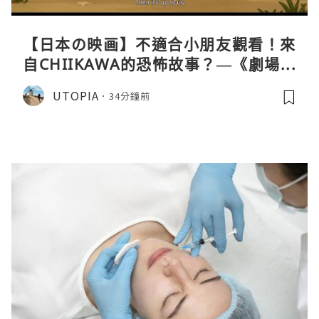
【日本の映画】不適合小朋友觀看！來
自CHIIKAWA的恐怖故事？—《劇場版
CHIIKAWA 人魚島的秘密》
UTOPIA
34分鐘前