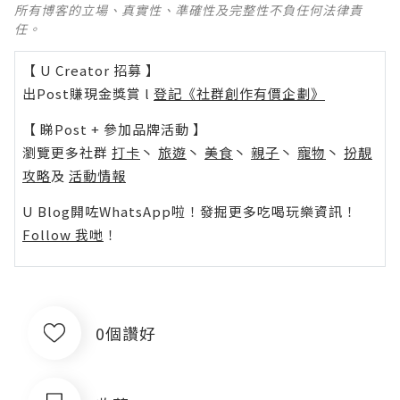
所有博客的立場、真實性、準確性及完整性不負任何法律責
任。
【 U Creator 招募 】
出Post賺現金獎賞 l
登記《社群創作有價企劃》
【 睇Post + 參加品牌活動 】
瀏覽更多社群
打卡
丶
旅遊
丶
美食
丶
親子
丶
寵物
丶
扮靚
攻略
及
活動情報
U Blog開咗WhatsApp啦！發掘更多吃喝玩樂資訊！
Follow 我哋
！
0個讚好