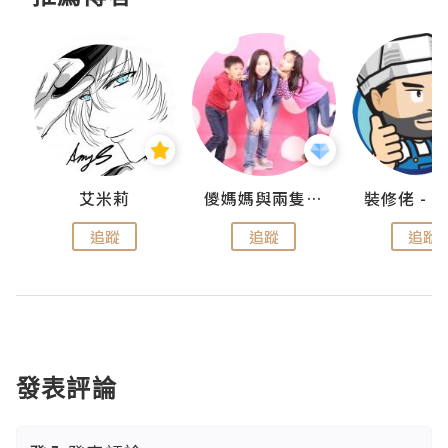
點滴
艾米莉
儍媽媽與兩隻小魔怪之家
追蹤
追蹤
追蹤
發表評論