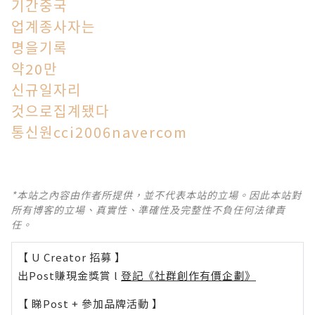
기간중국
업계종사자는
명을기록
약20만
신규일자리
것으로집계됐다
통신원cci2006navercom
*本站之內容由作者所提供，並不代表本站的立場。因此本站對
所有博客的立場、真實性、準確性及完整性不負任何法律責
任。
【 U Creator 招募 】
出Post賺現金獎賞 l
登記《社群創作有價企劃》
【 睇Post + 參加品牌活動 】