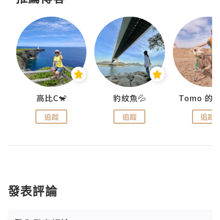
)
高比C🐒
豹紋魚💦
追蹤
追蹤
追蹤
發表評論