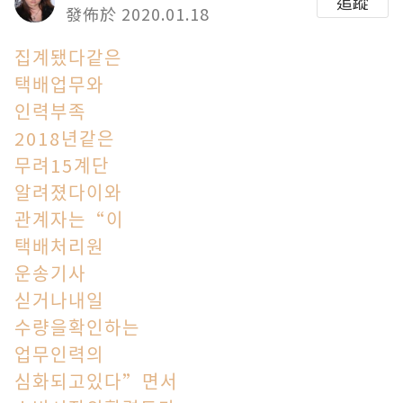
追蹤
發佈於 2020.01.18
집계됐다같은
택배업무와
인력부족
2018년같은
무려15계단
알려졌다이와
관계자는“이
택배처리원
운송기사
싣거나내일
수량을확인하는
업무인력의
심화되고있다”면서