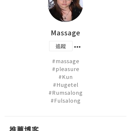
Massage
追蹤
#massage

#pleasure

#Kun

#Hugetel

#Rumsalong

#Fulsalong
推薦博客