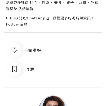
瀏覽更多社群
打卡
丶
旅遊
丶
美食
丶
親子
丶
寵物
丶
扮靚
攻略
及
活動情報
U Blog開咗WhatsApp啦！發掘更多吃喝玩樂資訊！
Follow 我哋
！
0個讚好
收藏