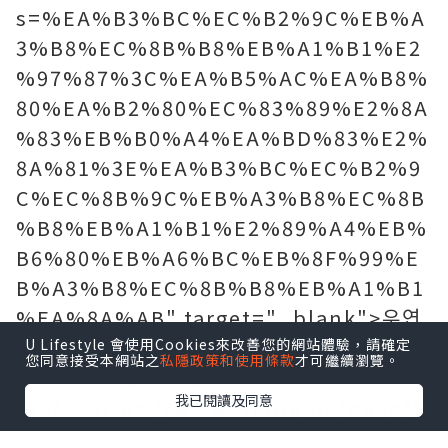
s=%EA%B3%BC%EC%B2%9C%EB%A
3%B8%EC%8B%B8%EB%A1%B1%E2
%97%87%3C%EA%B5%AC%EA%B8%
80%EA%B2%80%EC%83%89%E2%8A
%83%EB%B0%A4%EA%BD%83%E2%
8A%81%3E%EA%B3%BC%EC%B2%9
C%EC%8B%9C%EB%A3%B8%EC%8B
%B8%EB%A1%B1%E2%89%A4%EB%
B6%80%EB%A6%BC%EB%8F%99%E
B%A3%B8%EC%8B%B8%EB%A1%B1
%EA%8A%AB" target="_blank">우연
히발견되는</a>
U Lifestyle 會使用Cookies來改善您的網站體驗，請確定
您同意接受本網站之
私隱政策和使用條款
才可繼續瀏覽。
<a title="경우가많다"
我已閱讀及同意
href="https://www.rlf.org.uk/page/5
/?