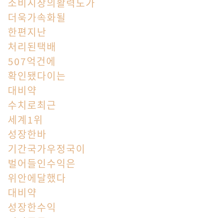
소비시장의활력도가
더욱가속화될
한편지난
처리된택배
507억건에
확인됐다이는
대비약
수치로최근
세계1위
성장한바
기간국가우정국이
벌어들인수익은
위안에달했다
대비약
성장한수익