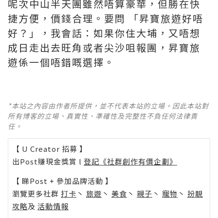
呢次中山半天團雖然唔算豪華，但勝在快
捷方便，價錢合理。要問 「昇寶旅遊好唔
好？」，我會話：如果你住大埔，又唔想
成日走出去旺角或者尖沙咀報團，昇寶旅
遊係一個唔錯嘅選擇。
*本站之內容由作者所提供，並不代表本站的立場。因此本站對
所有博客的立場、真實性、準確性及完整性不負任何法律責
任。
【 U Creator 招募 】
出Post賺現金獎賞 l
登記《社群創作有價企劃》
【 睇Post + 參加品牌活動 】
瀏覽更多社群
打卡
丶
旅遊
丶
美食
丶
親子
丶
寵物
丶
扮靚
攻略
及
活動情報