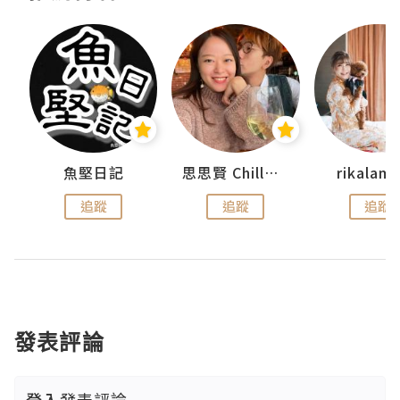
urnal
魚堅日記
思思賢 ChillMyBabe
rikala
追蹤
追蹤
追蹤
發表評論
登入
發表評論