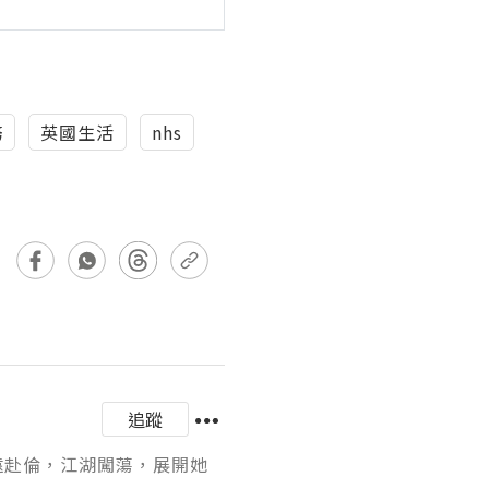
務
英國生活
nhs
追蹤
遠赴倫，江湖闖蕩，展開她