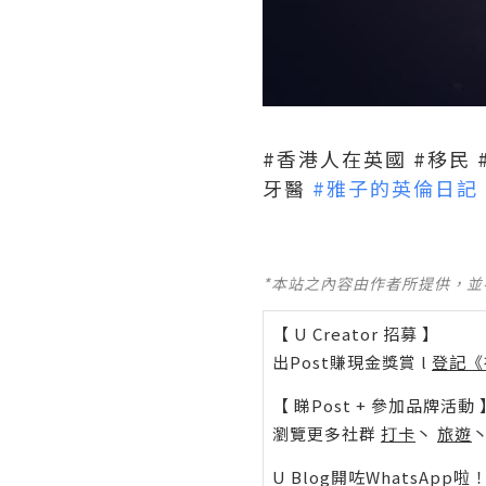
#香港人在英國 #移民 
牙醫
#雅子的英倫日記
*本站之內容由作者所提供，
【 U Creator 招募 】
出Post賺現金獎賞 l
登記《
【 睇Post + 參加品牌活動 
瀏覽更多社群
打卡
丶
旅遊
U Blog開咗WhatsAp