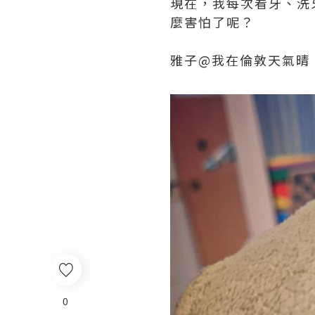
現在，我每次看牙、洗
麼害怕了呢？
雅子@我在倫敦天氣晴
0