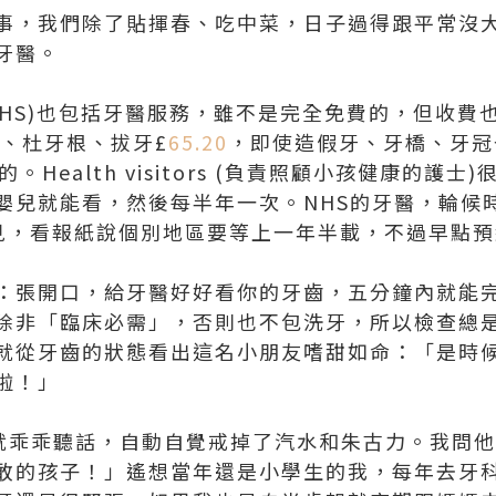
事，我們除了貼揮春、吃中菜，日子過得跟平常沒
牙醫。
NHS)也包括牙醫服務，雖不是完全免費的，但收費
、杜牙根、拔牙£
65.20
，即使造假牙、牙橋、牙冠
。Health visitors (負責照顧小孩健康的護
嬰兒就能看，然後每半年一次。NHS的牙醫，輪候
能見，看報紙說個別地區要等上一年半載，不過早點
：張開口，給牙醫好好看你的牙齒，五分鐘內就能完
除非「臨床必需」，否則也不包洗牙，所以檢查總
就從牙齒的狀態看出這名小朋友嗜甜如命：「是時
啦！」
就乖乖聽話，自動自覺戒掉了汽水和朱古力。我問
敢的孩子！」遙想當年還是小學生的我，每年去牙