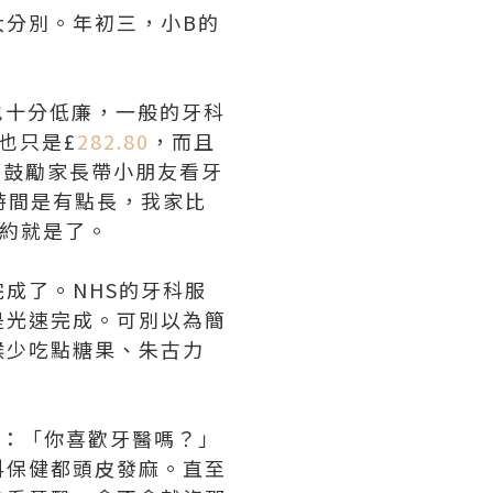
大分別。年初三，小B的
也十分低廉，一般的牙科
也只是£
282.80
，而且
士)很鼓勵家長帶小朋友看牙
時間是有點長，我家比
預約就是了。
成了。NHS的牙科服
是光速完成。可別以為簡
候少吃點糖果、朱古力
他：「你喜歡牙醫嗎？」
科保健都頭皮發麻。直至