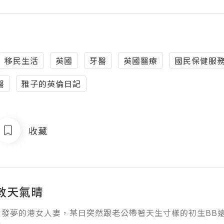
移民生活
英國
牙醫
英國醫療
國民保健服
醫
雅子的英倫日記
收藏
敦天氣晴
愛發夢的港女人妻，某日突然跟老公帶著天生寸樣的初生BB