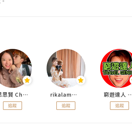
生。
思思賢 ChillMyBabe
rikalammm
窮遊達人 Mr.TravelGe
追蹤
追蹤
追蹤