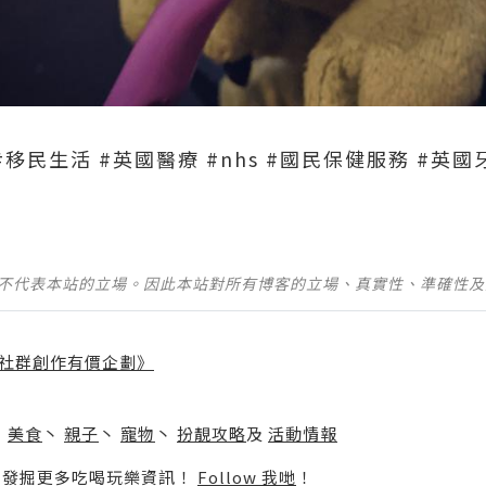
#移民生活 #英國醫療 #nhs #國民保健服務 #英國
並不代表本站的立場。因此本站對所有博客的立場、真實性、準確性
社群創作有價企劃》
】
丶
美食
丶
親子
丶
寵物
丶
扮靚攻略
及
活動情報
p啦！發掘更多吃喝玩樂資訊！
Follow 我哋
！