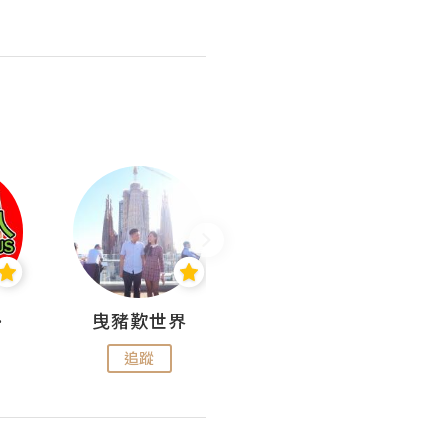
nius
曳豬歎世界
Koalascities (^O^)! @ UTravel
追蹤
追蹤