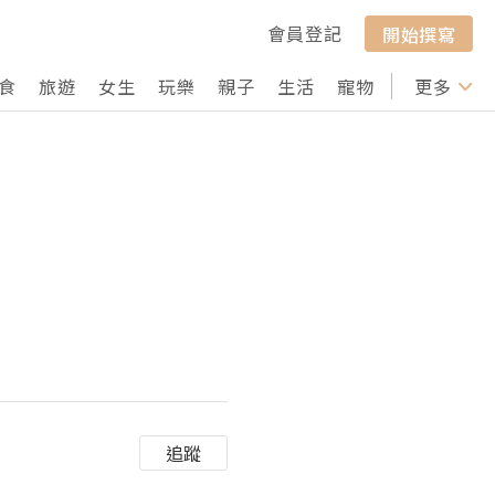
會員登記
開始撰寫
食
旅遊
女生
玩樂
親子
生活
寵物
行山
更多
打卡
追蹤