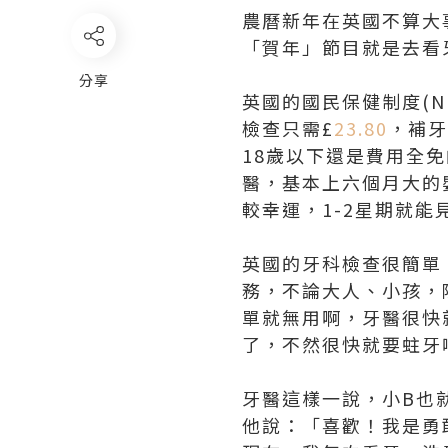
農曆新年在英國不算大
「賀年」節目就是去看
分享
英國的國民保健制度(
檢查只需£
23.80
，補牙
18歲以下還是費用全免的
醫，基本上六個月大的
較幸運，1-2星期就
英國的牙科檢查很簡單
務，不論大人、小孩，
單就無用啊，牙醫很快
了，不然很快就要蛀牙
牙醫這樣一說，小B也
他說：「喜歡！我是勇