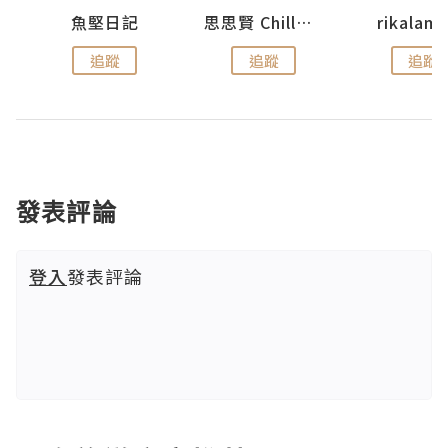
urnal
魚堅日記
思思賢 ChillMyBabe
rikala
追蹤
追蹤
追蹤
發表評論
登入
發表評論