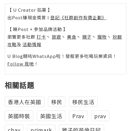
【 U Creator 招募 】
出Post賺現金獎賞 l
登記《社群創作有價企劃》
【 睇Post + 參加品牌活動 】
瀏覽更多社群
打卡
丶
旅遊
丶
美食
丶
親子
丶
寵物
丶
扮靚
攻略
及
活動情報
U Blog開咗WhatsApp啦！發掘更多吃喝玩樂資訊！
Follow 我哋
！
相關話題
香港人在英國
移民
移民生活
英國時裝
英國生活
Prav
prav
chav
primark
雅子的英倫日記