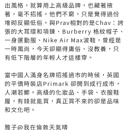
出風格，就算用上高級品牌，也藏著掖
著，毫不招搖。他們不窮，只是覺得過份
堆砌反顯低俗。與Prav相對的是Chav：誇
張的大耳環和項鍊、Burberry 格紋帽子、
一身運動服、Nike Air Max波鞋，曾經是
一時風尚，今天卻顯得庸俗、沒教養，只
有低下階層的年輕人才這樣穿。
當中國人滿身名牌招搖過市的時候，英國
的平價時裝店Primark 卻開到成行成市，
人潮若鯽。高級的化妝品、手袋、衣服鞋
履，有錢就能買，真正買不來的卻是品味
和文化吧。
雅子@我在倫敦天氣晴