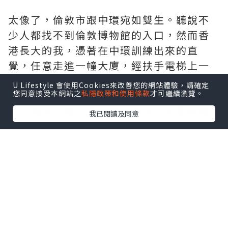
太像了，倫敦市跟中環宛如雙生。聽說不
少人都找不到倫敦博物館的入口，然而香
港長大的我，憑著在中環訓練出來的直
覺，任意走進一幢大廈，經扶手電梯上一
樓，果然就是指示清晰的行人天橋系統，
U Lifestyle 會使用Cookies來改善您的網站體驗，請確定
您同意接受本網站之
私隱政策和使用條款
才可繼續瀏覽。
已經不必分清楚是你自己找到路，還是那
些一條接一條、又室內又露天的天橋有條
我已閱讀及同意
不紊地把你運送到目的地。
順帶一提，地標性的Barbican 是倫敦市政
府在70年代建成的高級公寓，極具特色的
粗野主義設計，自帶停車場、茶座、圖書
館和藝術中心，乍看竟帶著濃厚的香港公
屋味道。不同的是，70年代在香港建成的