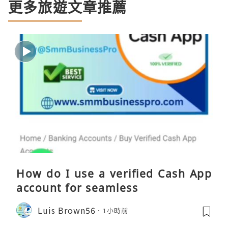
更多旅遊文章推薦
How do I use a verified Cash App
account for seamless
Luis Brown56
1小時前