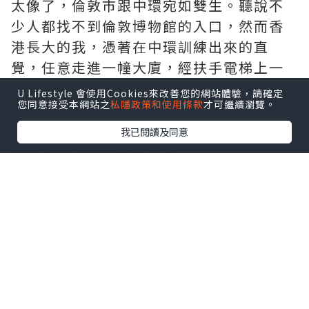
太像了，倫敦市跟中環宛如雙生。聽說不
少人都找不到倫敦博物館的入口，然而香
港長大的我，憑著在中環訓練出來的直
覺，任意走進一幢大廈，經扶手電梯上一
樓，果然就是指示清晰的行人天橋系統，
U Lifestyle 會使用Cookies來改善您的網站體驗，請確定
您同意接受本網站之
私隱政策和使用條款
才可繼續瀏覽。
已經不必分清楚是你自己找到路，還是那
些一條接一條、又室內又露天的天橋有條
我已閱讀及同意
不紊地把你運送到目的地。
順帶一提，地標性的Barbican 是倫敦市政
府在70年代建成的高級公寓，極具特色的
粗野主義設計，自帶停車場、茶座、圖書
館和藝術中心，乍看竟帶著濃厚的香港公
屋味道。不同的是，70年代在香港建成的
公屋如今都垂垂老矣，Barbican 卻仍然廣