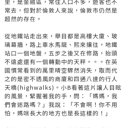
里，是金融區，常住人口不多，遊客也不
常去，但對於倫敦人來說，倫敦市仍然是
超然的存在。
從地鐵站走出來，舉目都是高樓大廈、玻
璃幕牆，路上車水馬龍、熙來攘往，地鐵
站口一個地盤，五步之後又在修路，抬頭
不遠處還有一個轉動中的天秤。。。在英
國慣常看到的萬里晴空驟然消失，取而代
之的是密不透風的商廈和四通八達的行人
天橋(highwalks)。小B看著這片讓人目眩
的風景，緊握著我的手，問：「媽媽，我
們會迷路嗎？」我說：「不會啊！你不用
怕，媽咪長大的地方也是長這樣的！」