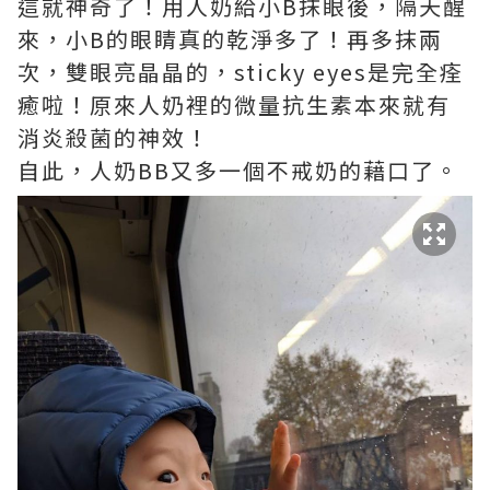
這就神奇了！用人奶給小B抹眼後，隔天醒
來，小B的眼睛真的乾淨多了！再多抹兩
次，雙眼亮晶晶的，sticky eyes是完全痊
癒啦！原來人奶裡的微量抗生素本來就有
消炎殺菌的神效！
自此，人奶BB又多一個不戒奶的藉口了。