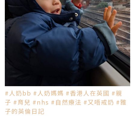
#
人奶bb
#
人奶媽媽
#
香港人在英國
#
親
子
#
育兒
#
nhs
#
自然療法
#
又唔戒奶
#
雅
子的英倫日記