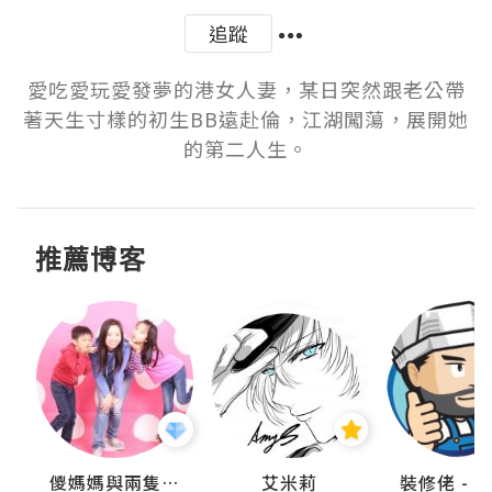
追蹤
愛吃愛玩愛發夢的港女人妻，某日突然跟老公帶
著天生寸樣的初生BB遠赴倫，江湖闖蕩，展開她
的第二人生。
推薦博客
點滴
儍媽媽與兩隻小魔怪之家
艾米莉