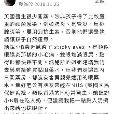
追蹤
發佈於 2019.11.26
英國醫生很少開藥，除非孩子得了比較嚴
重的細菌感染，例如肺炎、氣管炎、扁桃
腺炎等，要用到抗生素，否則他們還是建
議讓孩子自然痊癒。
話說小B最近感染了 sticky eyes ，是類似
眼膜炎那樣的小毛病，雙眼堆滿眼屎，黏
得眼都快睜不開。託兒所的姐姐建議我們
去藥房給他買點眼藥水，但我們走遍區內
三間藥房，都沒有售賣嬰兒適用的眼藥
水。幸好老公有朋友曾經在NHS (英國國民
保健系統，類似香港的HA)當醫生，她聽說
小B還在吃人奶，便建議我把一點點人奶擠
出來給他抹眼睛。