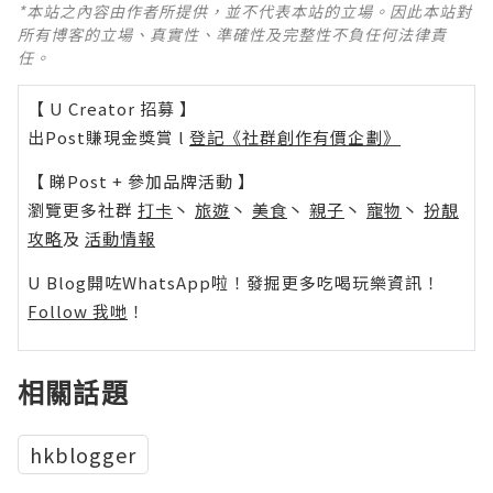
*本站之內容由作者所提供，並不代表本站的立場。因此本站對
所有博客的立場、真實性、準確性及完整性不負任何法律責
任。
【 U Creator 招募 】
出Post賺現金獎賞 l
登記《社群創作有價企劃》
【 睇Post + 參加品牌活動 】
瀏覽更多社群
打卡
丶
旅遊
丶
美食
丶
親子
丶
寵物
丶
扮靚
攻略
及
活動情報
U Blog開咗WhatsApp啦！發掘更多吃喝玩樂資訊！
Follow 我哋
！
相關話題
hkblogger