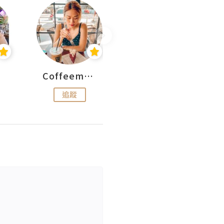
Coffeemeetjojo
艾華斯@鄭大小姐工房
追蹤
追蹤