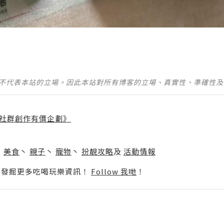
並不代表本站的立場。因此本站對所有博客的立場、真實性、準確性
社群創作有價企劃》
】
丶
美食
丶
親子
丶
寵物
丶
扮靚攻略
及
活動情報
p啦！發掘更多吃喝玩樂資訊！
Follow 我哋
！