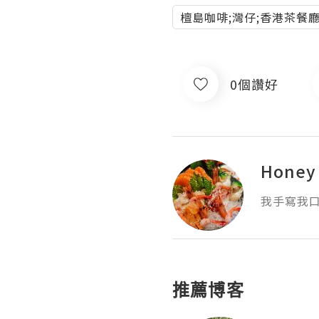
檀島咖啡;灣仔;香港茶餐
0個讚好
Honey
我手寫我口
推薦博客