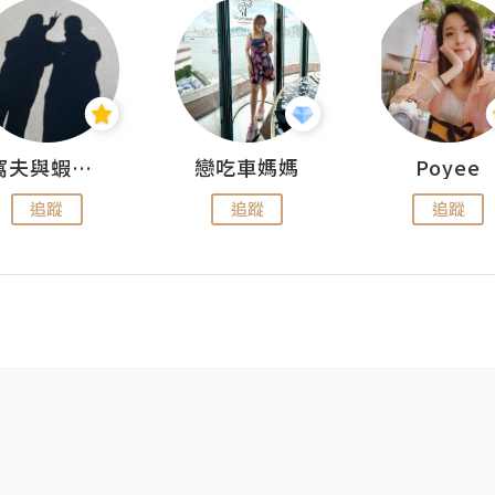
窩夫與蝦子餅
戀吃車媽媽
Poyee
追蹤
追蹤
追蹤