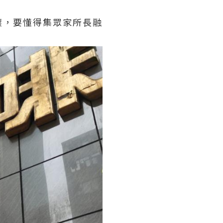
懷，要懂得集眾家所長融