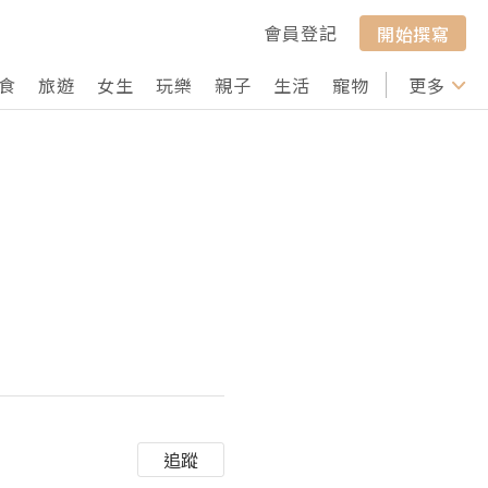
會員登記
開始撰寫
食
旅遊
女生
玩樂
親子
生活
寵物
行山
更多
打卡
追蹤