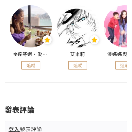
點滴
✾達芬妮•愛孩子•愛生活✾
艾米莉
追蹤
追蹤
追蹤
發表評論
登入
發表評論