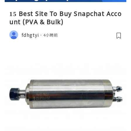
15 Best Site To Buy Snapchat Acco
unt (PVA & Bulk)
fdhgtyi
4小時前