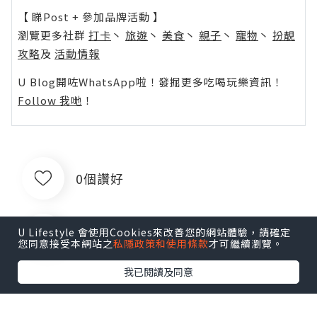
【 睇Post + 參加品牌活動 】
瀏覽更多社群
打卡
丶
旅遊
丶
美食
丶
親子
丶
寵物
丶
扮靚
攻略
及
活動情報
U Blog開咗WhatsApp啦！發掘更多吃喝玩樂資訊！
Follow 我哋
！
0個讚好
U Lifestyle 會使用Cookies來改善您的網站體驗，請確定
收藏
您同意接受本網站之
私隱政策和使用條款
才可繼續瀏覽。
我已閱讀及同意