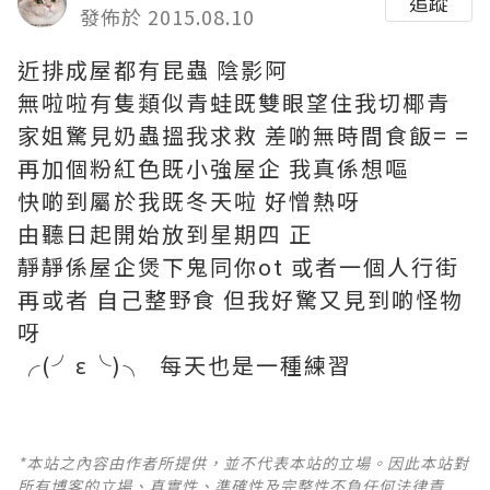
追蹤
發佈於 2015.08.10
近排成屋都有昆蟲 陰影阿
無啦啦有隻類似青蛙既雙眼望住我切椰青
家姐驚見奶蟲搵我求救 差啲無時間食飯= =
再加個粉紅色既小強屋企 我真係想嘔
快啲到屬於我既冬天啦 好憎熱呀
由聽日起開始放到星期四 正
靜靜係屋企煲下鬼同你ot 或者一個人行街
再或者 自己整野食 但我好驚又見到啲怪物
呀
╭(╯ε╰)╮ 每天也是一種練習
*本站之內容由作者所提供，並不代表本站的立場。因此本站對
所有博客的立場、真實性、準確性及完整性不負任何法律責