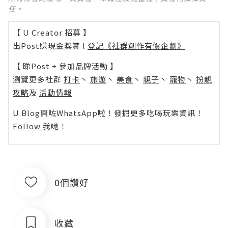
任。
【 U Creator 招募 】
出Post賺現金獎賞 l
登記《社群創作有價企劃》
【 睇Post + 參加品牌活動 】
瀏覽更多社群
打卡
丶
旅遊
丶
美食
丶
親子
丶
寵物
丶
扮靚
攻略
及
活動情報
U Blog開咗WhatsApp啦！發掘更多吃喝玩樂資訊！
Follow 我哋
！
0個讚好
收藏