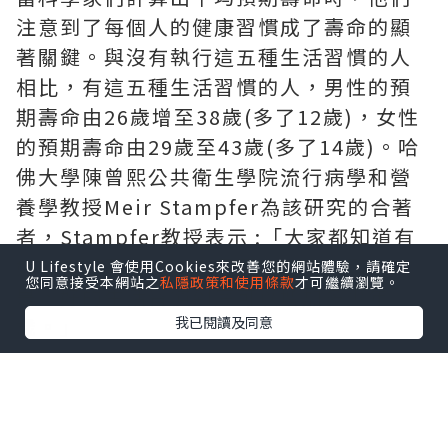
注意到了每個人的健康習慣成了壽命的顯
著關鍵。與沒有執行這五種生活習慣的人
相比，有這五種生活習慣的人，男性的預
期壽命由26歲增至38歲(多了12歲)，女性
的預期壽命由29歲至43歲(多了14歲)。哈
佛大學陳曾熙公共衛生學院流行病學和營
養學教授Meir Stampfer為該研究的合著
者，Stampfer教授表示 :「大家都知道有
好的生活習慣將較為長壽，但令人驚訝的
U Lifestyle 會使用Cookies來改善您的網站體驗，請確定
您同意接受本網站之
私隱政策和使用條款
才可繼續瀏覽。
是，好的生活習慣到底可以增加多少年
我已閱讀及同意
歲。」