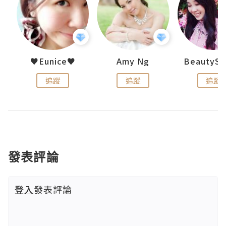
h 夏沫
♥Eunice♥
Amy Ng
追蹤
追蹤
追蹤
發表評論
登入
發表評論