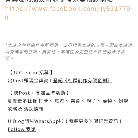
https://www.facebook.com/jy531779
9
*本站之內容由作者所提供，並不代表本站的立場。因此本站對
所有博客的立場、真實性、準確性及完整性不負任何法律責
任。
【 U Creator 招募 】
出Post賺現金獎賞 l
登記《社群創作有價企劃》
【 睇Post + 參加品牌活動 】
瀏覽更多社群
打卡
丶
旅遊
丶
美食
丶
親子
丶
寵物
丶
扮靚
攻略
及
活動情報
U Blog開咗WhatsApp啦！發掘更多吃喝玩樂資訊！
Follow 我哋
！