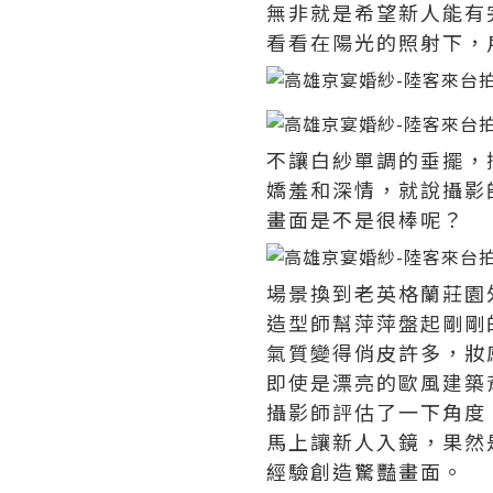
無非就是希望新人能有
看看在陽光的照射下，
不讓白紗單調的垂擺，
嬌羞和深情，就說攝影
畫面是不是很棒呢？
場景換到老英格蘭莊園
造型師幫萍萍盤起剛剛
氣質變得俏皮許多，妝
即使是漂亮的歐風建築
攝影師評估了一下角度
馬上讓新人入鏡，果然
經驗創造驚豔畫面。