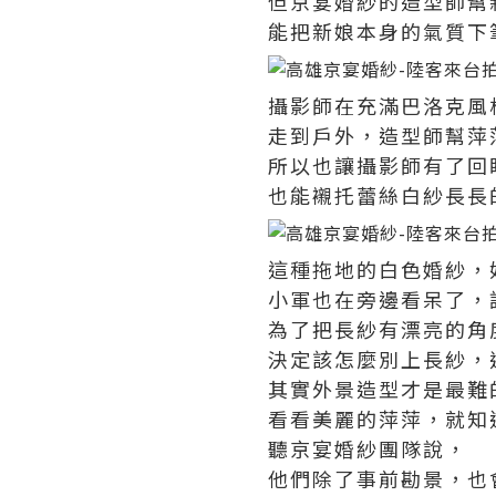
但京宴婚紗的造型師幫
能把新娘本身的氣質下
攝影師在充滿巴洛克風
走到戶外，造型師幫萍
所以也讓攝影師有了回
也能襯托蕾絲白紗長長
這種拖地的白色婚紗，
小軍也在旁邊看呆了，
為了把長紗有漂亮的角
決定該怎麼別上長紗，
其實外景造型才是最難
看看美麗的萍萍，就知
聽京宴婚紗團隊說，
他們除了事前勘景，也