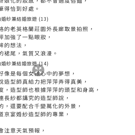
新娘化的妝感，都不會過度俗豔，
筆得恰到好處。
格的老英格蘭莊園外長廊取景拍照，
萍加強了一點眼妝，
眸的想法，
的裙尾，氣質又浪漫。
好像是每個女孩心中的夢想，
說造型師真給力把萍萍弄得真美，
度，造型師也根據萍萍的頭型和身高，
連長紗都講究的造型師說，
的，還要配合千變萬化的外景，
道京宴婚紗造型師的專業，
會注意天氣預報，