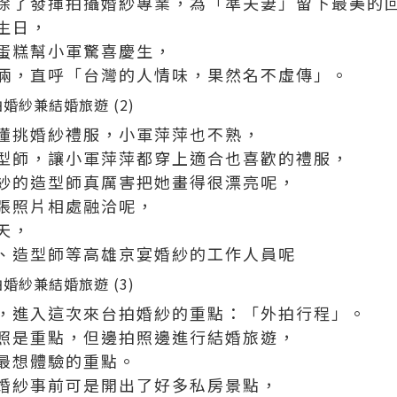
除了發揮拍攝婚紗專業，為「準夫妻」留下最美的
生日，
蛋糕幫小軍驚喜慶生，
倆，直呼「台灣的人情味，果然名不虛傳」。
懂挑婚紗禮服，小軍萍萍也不熟，
型師，讓小軍萍萍都穿上適合也喜歡的禮服，
紗的造型師真厲害把她畫得很漂亮呢，
張照片相處融洽呢，
天，
、造型師等高雄京宴婚紗的工作人員呢
，進入這次來台拍婚紗的重點：「外拍行程」。
照是重點，但邊拍照邊進行結婚旅遊，
最想體驗的重點。
婚紗事前可是開出了好多私房景點，