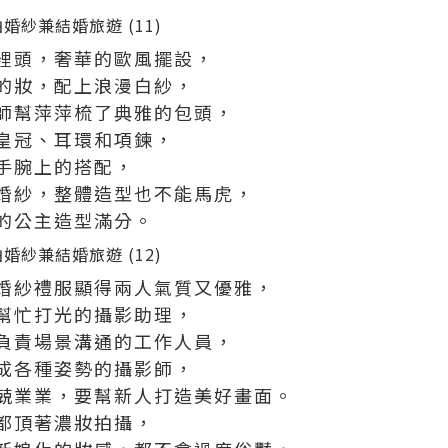
裡頭，奢華的歐風擺設，
的妝，配上浪漫白紗，
師幫萍萍梳了典雅的包頭，
皇冠、耳環和項鍊，
手腕上的搭配，
婚紗，整體造型也不能馬虎，
的公主造型滿分。
婚紗禮服顯得兩人氣質又優雅，
幫忙打光的攝影助理，
負責場景溝通的工作人員，
成各種姿勢的攝影師，
兢業業，要幫新人打造美好畫面。
都頂著濃妝拍攝，