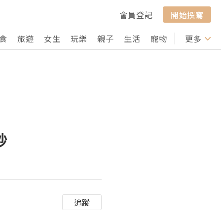
會員登記
開始撰寫
食
旅遊
女生
玩樂
親子
生活
寵物
行山
更多
打卡
紗
追蹤