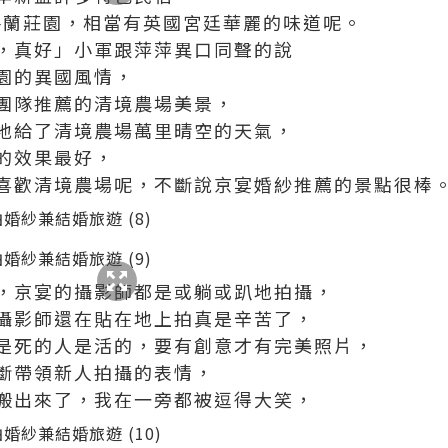
格蘭莊園，相當有英國宮廷華麗的味道呢。
，真好」小軍跟萍萍異口同聲的說
園的異國風情，
團隊推薦的清境農場美景，
地給了清境農場萬里晴空的天氣，
的效果最好，
喜歡清境農場呢，不斷說京宴婚紗推薦的景點很棒
，京宴的攝影師都是或躺或趴地拍攝，
攝影師還在貼在地上拍真是辛苦了，
是死的人是活的，要有創意才有完美照片，
斷帶領新人拍攝的表情，
搬出來了，我在一旁都被逗得大笑，