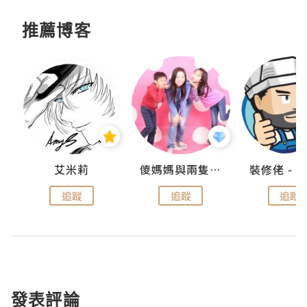
推薦博客
點滴
艾米莉
儍媽媽與兩隻小魔怪之家
追蹤
追蹤
追蹤
發表評論