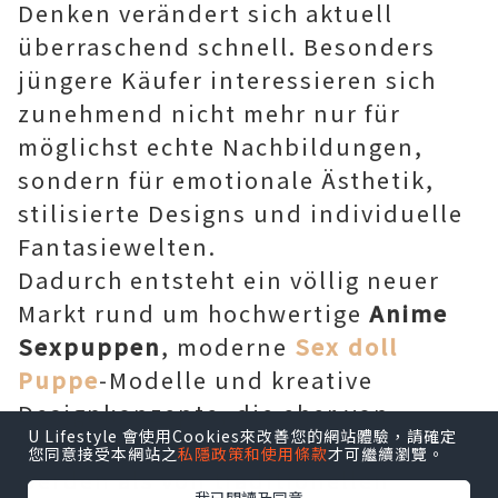
Denken verändert sich aktuell
überraschend schnell. Besonders
jüngere Käufer interessieren sich
zunehmend nicht mehr nur für
möglichst echte Nachbildungen,
sondern für emotionale Ästhetik,
stilisierte Designs und individuelle
Fantasiewelten.
Dadurch entsteht ein völlig neuer
Markt rund um hochwertige
Anime
Sexpuppen
, moderne
Sex doll
Puppe
-Modelle und kreative
Designkonzepte, die eher von
U Lifestyle 會使用Cookies來改善您的網站體驗，請確定
digitalen Kulturen beeinflusst
您同意接受本網站之
私隱政策和使用條款
才可繼續瀏覽。
werden als von traditionellen