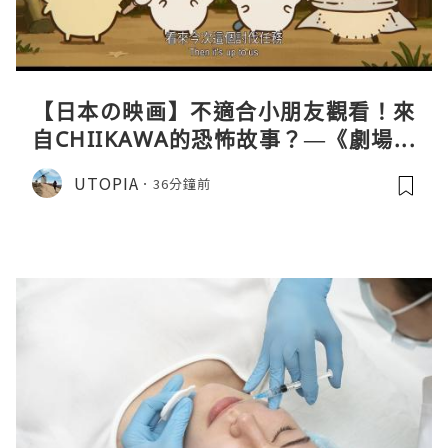
【日本の映画】不適合小朋友觀看！來
自CHIIKAWA的恐怖故事？—《劇場版
CHIIKAWA 人魚島的秘密》
UTOPIA
36分鐘前