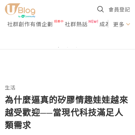
會員登記
社群創作有價企劃
社群熱話
成為U Creato
更多
生活
為什麼逼真的矽膠情趣娃娃越來
越受歡迎──當現代科技滿足人
類需求