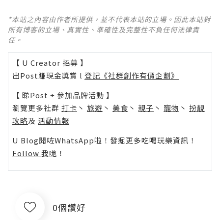
*本站之內容由作者所提供，並不代表本站的立場。因此本站對
所有博客的立場、真實性、準確性及完整性不負任何法律責
任。
【 U Creator 招募 】
出Post賺現金獎賞 l
登記《社群創作有價企劃》
【 睇Post + 參加品牌活動 】
瀏覽更多社群
打卡
丶
旅遊
丶
美食
丶
親子
丶
寵物
丶
扮靚
攻略
及
活動情報
U Blog開咗WhatsApp啦！發掘更多吃喝玩樂資訊！
Follow 我哋
！
0個讚好