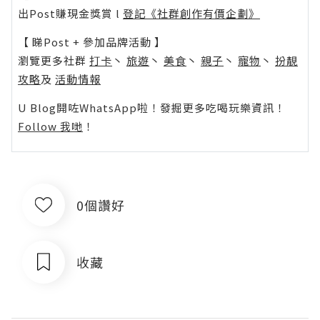
出Post賺現金獎賞 l
登記《社群創作有價企劃》
【 睇Post + 參加品牌活動 】
瀏覽更多社群
打卡
丶
旅遊
丶
美食
丶
親子
丶
寵物
丶
扮靚
攻略
及
活動情報
U Blog開咗WhatsApp啦！發掘更多吃喝玩樂資訊！
Follow 我哋
！
0個讚好
收藏