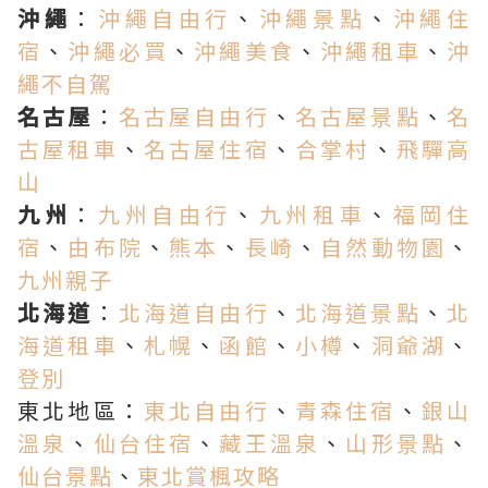
沖繩
：
沖繩自由行
、
沖繩景點
、
沖繩住
宿
、
沖繩必買
、
沖繩美食
、
沖繩租車
、
沖
繩不自駕
名古屋
：
名古屋自由行
、
名古屋景點
、
名
古屋租車
、
名古屋住宿
、
合掌村
、
飛驒高
山
九州
：
九州自由行
、
九州租車
、
福岡住
宿
、
由布院
、
熊本
、
長崎
、
自然動物園
、
九州親子
北海道
：
北海道自由行
、
北海道景點
、
北
海道租車
、
札幌
、
函館
、
小樽
、
洞爺湖
、
登別
東北地區：
東北自由行
、
青森住宿
、
銀山
溫泉
、
仙台住宿
、
藏王溫泉
、
山形景點
、
仙台景點
、
東北賞楓攻略