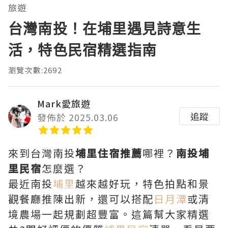
旅遊
台灣南投！在埔里遇見詩意生
活，特色民宿精選指南
瀏覽次數:2692
Mark愛旅遊
追蹤
發佈於 2025.03.06
來到台灣南投
埔里住宿推薦
哪裡？
南投埔
里民宿
怎麼選？
最近南投
埔里
越來越好玩，特色拍點和景
觀餐廳推陳出新，還可以搭配
日月潭
或清
境農場一起規劃超豐富。這篇幫大家精選