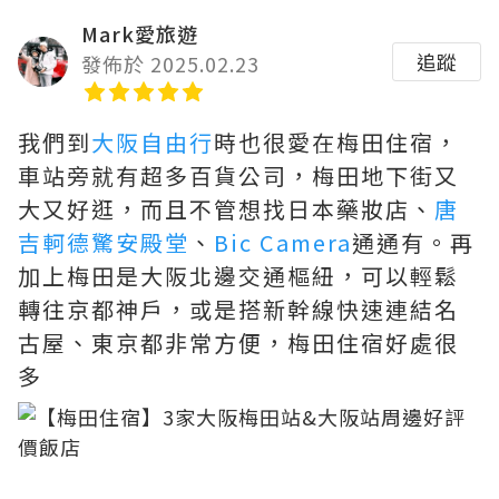
Mark愛旅遊
追蹤
發佈於 2025.02.23
我們到
大阪自由行
時也很愛在梅田住宿，
車站旁就有超多百貨公司，梅田地下街又
大又好逛，而且不管想找日本藥妝店、
唐
吉軻德驚安殿堂
、
Bic Camera
通通有。再
加上梅田是大阪北邊交通樞紐，可以輕鬆
轉往京都神戶，或是搭新幹線快速連結名
古屋、東京都非常方便，梅田住宿好處很
多