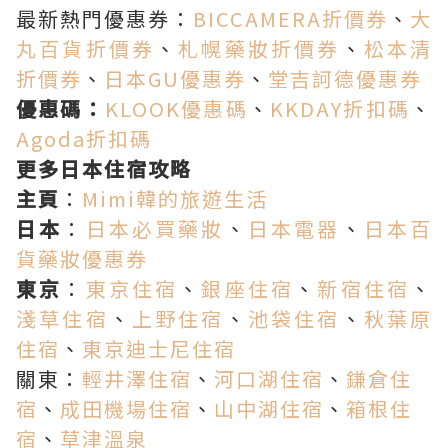
最新熱門優惠券：
BICCAMERA折價券
、
大
丸百貨折價券
、
札幌藥妝折價券
、
松本清
折價券
、
日本GU優惠券
、
堂吉訶德優惠券
優惠碼：
KLOOK優惠碼
、
KKDAY折扣碼
、
Agoda折扣碼
更多日本住宿攻略
主頁
：
Mimi韓的旅遊生活
日本
：
日本必買藥妝
、
日本電器
、
日本百
貨藥妝優惠券
東京
：
東京住宿
、
銀座住宿
、
新宿住宿
、
淺草住宿
、
上野住宿
、
池袋住宿
、
秋葉原
住宿
、
東京迪士尼住宿
關東：
輕井澤住宿
、
河口湖住宿
、
鎌倉住
宿
、
成田機場住宿
、
山中湖住宿
、
箱根住
宿
、
草津溫泉