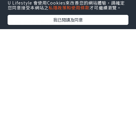
U Lifestyle 會使用Cookies來改善您的網站體驗，請確定
調。
您同意接受本網站之
私隱政策和使用條款
才可繼續瀏覽。
我已閱讀及同意
埔里車站勤美民宿
評價：綜合評分9.3；地點評分9.5
交通：距離埔里酒廠不到 1 公里
參考價格：平日雙人房約 1,380元
查詢空房：
Agoda優惠
｜
Booking訂房
埔里車站勤美民宿地點離埔里轉運站很
近，搭客運來玩也很便利，房間設備新穎
乾淨且舒服，雖然沒有停車及早餐服務，