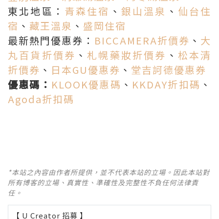
東北地區：
青森住宿
、
銀山溫泉
、
仙台住
宿
、
藏王溫泉
、
盛岡住宿
最新熱門優惠券：
BICCAMERA折價券
、
大
丸百貨折價券
、
札幌藥妝折價券
、
松本清
折價券
、
日本GU優惠券
、
堂吉訶德優惠券
優惠碼：
KLOOK優惠碼
、
KKDAY折扣碼
、
Agoda折扣碼
*本站之內容由作者所提供，並不代表本站的立場。因此本站對
所有博客的立場、真實性、準確性及完整性不負任何法律責
任。
【 U Creator 招募 】