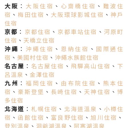
大阪
：
大阪住宿
、
心齋橋住宿
、
難波住
宿
、
梅田住宿
、
大阪環球影城住宿
、
神戶
住宿
京都
：
京都住宿
、
京都車站住宿
、
河原町
住宿
、
天橋立住宿
沖繩
：
沖繩住宿
、
恩納住宿
、
國際通住
宿
、
美國村住宿
、
沖繩水族館住宿
名古屋
：
名古屋住宿
、
飛驒高山住宿
、
下
呂溫泉
、
金澤住宿
九州
：
福岡住宿
、
由布院住宿
、
熊本住
宿
、
豪斯登堡
、
長崎住宿
、
天神住宿
、
博
多住宿
北海道
：
札幌住宿
、
北海道溫泉
、
小樽住
宿
、
函館住宿
、
富良野住宿
、
旭川住宿
、
登別溫泉
、
洞爺湖溫泉
、
阿寒湖溫泉