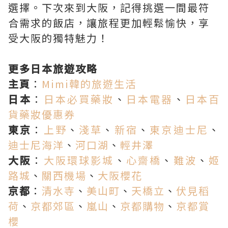
選擇。下次來到大阪，記得挑選一間最符
合需求的飯店，讓旅程更加輕鬆愉快，享
受大阪的獨特魅力！
更多日本旅遊攻略
主頁
：
Mimi韓的旅遊生活
日本
：
日本必買藥妝
、
日本電器
、
日本百
貨藥妝優惠券
東京
：
上野
、
淺草
、
新宿
、
東京迪士尼
、
迪士尼海洋
、
河口湖
、
輕井澤
大阪
：
大阪環球影城
、
心齋橋
、
難波
、
姬
路城
、
關西機場
、
大阪櫻花
京都
：
清水寺
、
美山町
、
天橋立
、
伏見稻
荷
、
京都郊區
、
嵐山
、
京都購物
、
京都賞
櫻