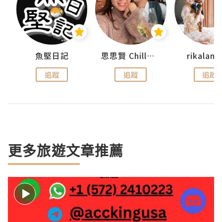
urnal
魚堅日記
思思賢 ChillMyBabe
rikala
追蹤
追蹤
追蹤
更多旅遊文章推薦