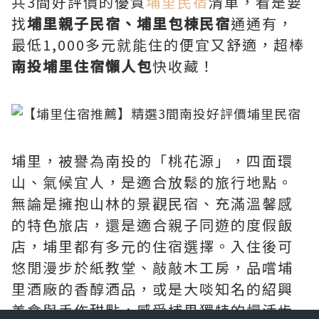
共3間好評價的優質
埔里民宿
清單，看是要
找
埔里親子民宿、埔里包棟民宿
通通有，
最低1,000多元就能住的便宜又舒適，超棒
南投埔里住宿懶人包
快收藏！
埔里，被譽為南投的「桃花源」，四面環
山、氣候宜人，是適合放鬆的旅行地點。
無論是擁抱山林的景觀民宿、充滿溫馨感
的特色旅店，還是適合親子同遊的度假飯
店，埔里都有多元的住宿選擇。入住後可
悠閒漫步於紙教堂、敲敲木工房，品嚐埔
里酒廠的香醇酒品，或是大啖知名的紹興
美食與手作甜點，感受埔里獨特的慢活步