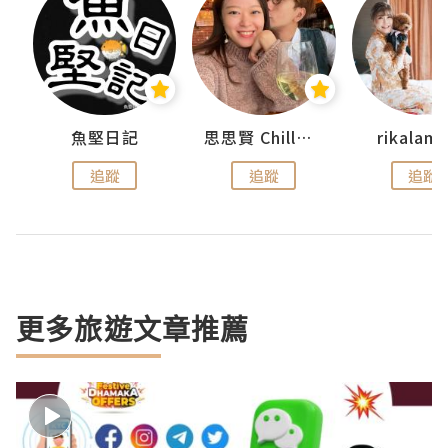
urnal
魚堅日記
思思賢 ChillMyBabe
rikala
追蹤
追蹤
追蹤
更多旅遊文章推薦