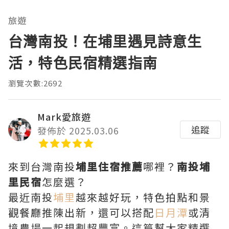
旅遊
台灣南投！在埔里遇見詩意生
活，特色民宿精選指南
瀏覽次數:2692
Mark愛旅遊
追蹤
發佈於 2025.03.06
來到台灣南投
埔里住宿推薦
哪裡？
南投埔
里民宿
怎麼選？
最近南投
埔里
越來越好玩，特色拍點和景
觀餐廳推陳出新，還可以搭配
日月潭
或清
境農場一起規劃超豐富。這篇幫大家精選