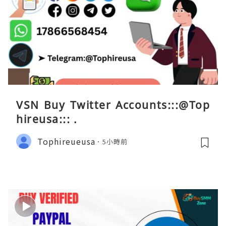
VSN Buy Twitter Accounts:::@Top
hireusa::: .
Tophireueusa
5小時前