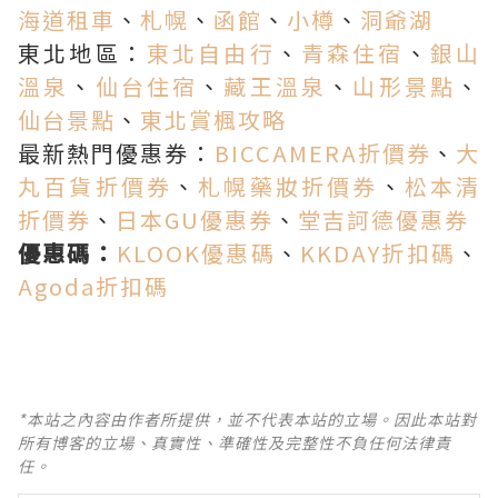
海道租車
、
札幌
、
函館
、
小樽
、
洞爺湖
東北地區：
東北自由行
、
青森住宿
、
銀山
溫泉
、
仙台住宿
、
藏王溫泉
、
山形景點
、
仙台景點
、
東北賞楓攻略
最新熱門優惠券：
BICCAMERA折價券
、
大
丸百貨折價券
、
札幌藥妝折價券
、
松本清
折價券
、
日本GU優惠券
、
堂吉訶德優惠券
優惠碼：
KLOOK優惠碼
、
KKDAY折扣碼
、
Agoda折扣碼
*本站之內容由作者所提供，並不代表本站的立場。因此本站對
所有博客的立場、真實性、準確性及完整性不負任何法律責
任。