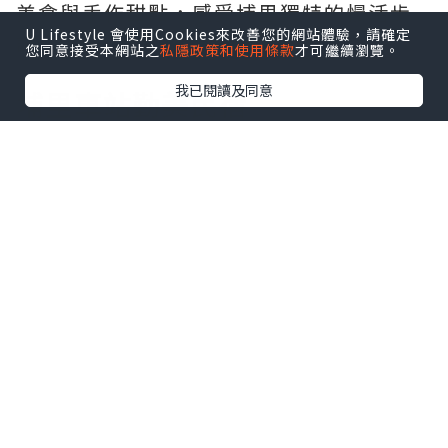
美食與手作甜點，感受埔里獨特的慢活步
U Lifestyle 會使用Cookies來改善您的網站體驗，請確定
調。
您同意接受本網站之
私隱政策和使用條款
才可繼續瀏覽。
我已閱讀及同意
埔里車站勤美民宿
評價：綜合評分9.3；地點評分9.5
交通：距離埔里酒廠不到 1 公里
參考價格：平日雙人房約 1,380元
查詢空房：
Agoda優惠
｜
Booking訂房
埔里車站勤美民宿地點離埔里轉運站很
近，搭客運來玩也很便利，房間設備新穎
乾淨且舒服，雖然沒有停車及早餐服務，