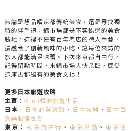
無論是想品嚐京都傳統美食，還是尋找獨
特的伴手禮，錦市場都是不容錯過的美食
勝地。這裡不僅有百年老店的職人手藝，
還融合了創新風味的小吃，讓每位來訪的
旅人都能滿足味蕾。下次來京都自由行，
記得留點時間，來錦市場大快朵頤，感受
這座古都獨有的美食文化！
更多日本旅遊攻略
主頁
：
Mimi韓的旅遊生活
日本
：
日本必買藥妝
、
日本電器
、
日本百
貨藥妝優惠券
東京
：
東京自由行
、
東京景點
、
東京住