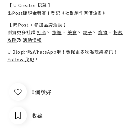
【 U Creator 招募 】
出Post賺現金獎賞 l
登記《社群創作有價企劃》
【 睇Post + 參加品牌活動 】
瀏覽更多社群
打卡
丶
旅遊
丶
美食
丶
親子
丶
寵物
丶
扮靚
攻略
及
活動情報
U Blog開咗WhatsApp啦！發掘更多吃喝玩樂資訊！
Follow 我哋
！
0個讚好
收藏