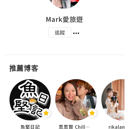
Mark愛旅遊
追蹤
推薦博客
urnal
魚堅日記
思思賢 ChillMyBabe
rikala