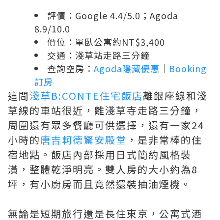
評價：Google 4.4/5.0；Agoda
8.9/10.0
價位：單臥公寓約NT$3,400
交通：淺草站走路三分鐘
查詢空房：
Agoda隱藏優惠
｜
Booking
訂房
這間
淺草B:CONTE住宅飯店
離銀座線和淺
草線的車站很近，離淺草寺走路三分鐘，
周圍還有眾多餐廳可供選擇，還有一家24
小時的
唐吉軻德驚安殿堂
，是非常棒的住
宿地點。飯店內部採用日式簡約風格裝
潢，整體乾淨明亮。雙人房的大小約為8
坪，有小廚房而且竟然還裝抽油煙機。
無論是短期旅行還是長住東京，公寓式酒