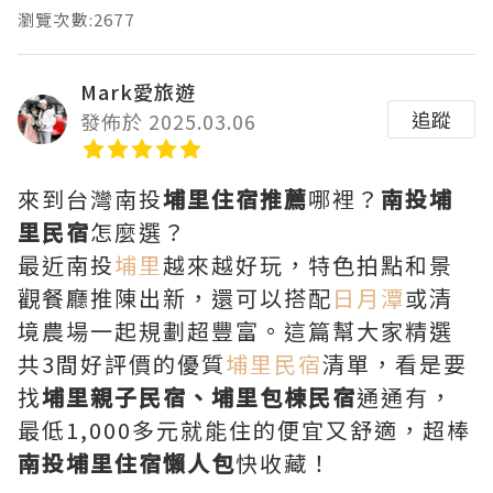
瀏覽次數:2677
Mark愛旅遊
追蹤
發佈於 2025.03.06
來到台灣南投
埔里住宿推薦
哪裡？
南投埔
里民宿
怎麼選？
最近南投
埔里
越來越好玩，特色拍點和景
觀餐廳推陳出新，還可以搭配
日月潭
或清
境農場一起規劃超豐富。這篇幫大家精選
共3間好評價的優質
埔里民宿
清單，看是要
找
埔里親子民宿、埔里包棟民宿
通通有，
最低1,000多元就能住的便宜又舒適，超棒
南投埔里住宿懶人包
快收藏！