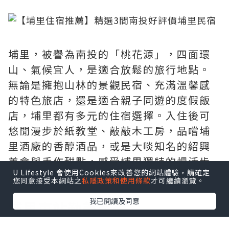
埔里，被譽為南投的「桃花源」，四面環
山、氣候宜人，是適合放鬆的旅行地點。
無論是擁抱山林的景觀民宿、充滿溫馨感
的特色旅店，還是適合親子同遊的度假飯
店，埔里都有多元的住宿選擇。入住後可
悠閒漫步於紙教堂、敲敲木工房，品嚐埔
里酒廠的香醇酒品，或是大啖知名的紹興
美食與手作甜點，感受埔里獨特的慢活步
U Lifestyle 會使用Cookies來改善您的網站體驗，請確定
調。
您同意接受本網站之
私隱政策和使用條款
才可繼續瀏覽。
我已閱讀及同意
埔里車站勤美民宿