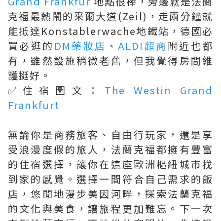
Grand Frankfur
地點很棒，旁邊就是法蘭
克福最熱鬧的采爾大道(Zeil)，走兩分鐘就
能抵達Konstablerwache地鐵站，德國必
買必逛的
DM藥妝店
、
ALDI超商
附近也都
有，雖然設施稍微老舊，但我覺得房間維
護挺好。
✅住宿圖文：
The Westin Grand
Frankfurt
無論你是商務旅客、自由行玩家，還是享
受浪漫度假的旅人，法蘭克福都擁有豐富
的住宿選擇，讓你在這座歐洲樞紐城市找
到家的感覺。選擇一間符合自己需求的飯
店，悠閒地漫步美因河畔，探索法蘭克福
的文化與美食，讓旅程更加難忘。下一次