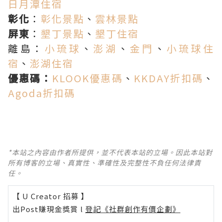
日月潭住宿
彰化
：
彰化景點
、
雲林景點
屏東
：
墾丁景點
、
墾丁住宿
離島：
小琉球
、
澎湖
、
金門
、
小琉球住
宿
、
澎湖住宿
優惠碼：
KLOOK優惠碼
、
KKDAY折扣碼
、
Agoda折扣碼
*本站之內容由作者所提供，並不代表本站的立場。因此本站對
所有博客的立場、真實性、準確性及完整性不負任何法律責
任。
【 U Creator 招募 】
出Post賺現金獎賞 l
登記《社群創作有價企劃》