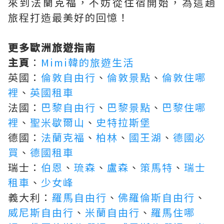
來到法蘭克福，不妨從住宿開始，為這趟
旅程打造最美好的回憶！
更多歐洲旅遊指南
主頁
：
Mimi韓的旅遊生活
英國：
倫敦自由行
、
倫敦景點
、
倫敦住哪
裡
、
英國租車
法國：
巴黎自由行
、
巴黎景點
、
巴黎住哪
裡
、
聖米歇爾山
、
史特拉斯堡
德國：
法蘭克福
、
柏林
、
國王湖
、
德國必
買
、
德國租車
瑞士：
伯恩
、
琉森
、
盧森
、
策馬特
、
瑞士
租車
、
少女峰
義大利：
羅馬自由行
、
佛羅倫斯自由行
、
威尼斯自由行
、
米蘭自由行
、
羅馬住哪