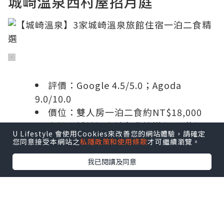
城崎溫泉西村屋招月庭
評價：Google 4.5/5.0；Agoda
9.0/10.0
價位：雙人房一泊二食約NT$18,000
交通：城崎溫泉站免費接送(需預約)
U Lifestyle 會使用Cookies來改善您的網站體驗，請確定
查詢空房：
Agoda隱藏優惠
｜
Booking
您同意接受本網站之
私隱政策和使用條款
才可繼續瀏覽。
訂房
我已閱讀及同意
西村屋招月庭飯店
可說是城崎溫泉最高級
的
溫泉旅店
之一，離主車站比較遠，但有
提供免費接駁車，不過距離纜車站很近倒