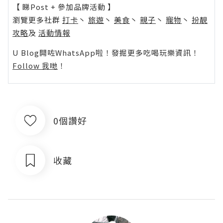
【 睇Post + 參加品牌活動 】
瀏覽更多社群
打卡
丶
旅遊
丶
美食
丶
親子
丶
寵物
丶
扮靚
攻略
及
活動情報
U Blog開咗WhatsApp啦！發掘更多吃喝玩樂資訊！
Follow 我哋
！
0個讚好
收藏