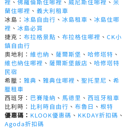
裡
、
佛羅倫斯住哪裡
、
威尼斯住哪裡
、
米
蘭住哪裡
、
義大利租車
冰島：
冰島自由行
、
冰島租車
、
冰島住哪
裡
、
冰島必買
捷克：
布拉格景點
、
布拉格住哪裡
、
CK小
鎮自由行
奧地利：
維也納
、
薩爾斯堡
、
哈修塔特
、
維也納住哪裡
、
薩爾斯堡飯店
、
哈修塔特
民宿
希臘：
雅典
、
雅典住哪裡
、
聖托里尼
、
希
臘租車
西班牙：
巴賽隆納
、
馬德里
、
西班牙租車
比利時：
比利時自由行
、
布魯日
、
根特
優惠碼：
KLOOK優惠碼
、
KKDAY折扣碼
、
Agoda折扣碼