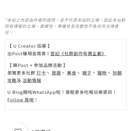
*本站之內容由作者所提供，並不代表本站的立場。因此本站對
所有博客的立場、真實性、準確性及完整性不負任何法律責
任。
【 U Creator 招募 】
出Post賺現金獎賞 l
登記《社群創作有價企劃》
【 睇Post + 參加品牌活動 】
瀏覽更多社群
打卡
丶
旅遊
丶
美食
丶
親子
丶
寵物
丶
扮靚
攻略
及
活動情報
U Blog開咗WhatsApp啦！發掘更多吃喝玩樂資訊！
Follow 我哋
！