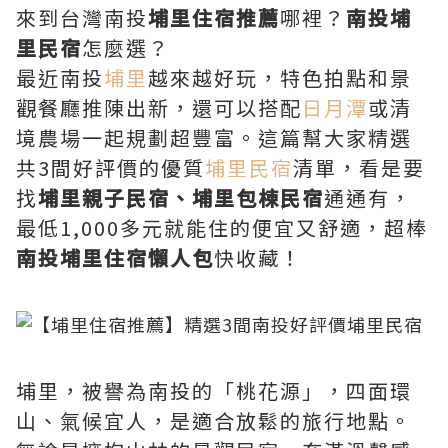
來到台灣南投
埔里住宿推薦
哪裡？
南投埔
里民宿
怎麼選？
最近南投
埔里
越來越好玩，特色拍點和景
觀餐廳推陳出新，還可以搭配
日月潭
或清
境農場一起規劃超豐富。這篇幫大家精選
共3間好評價的優質
埔里民宿
清單，看是要
找
埔里親子民宿、埔里包棟民宿
通通有，
最低1,000多元就能住的便宜又舒適，超棒
南投埔里住宿懶人包
快收藏！
埔里，被譽為南投的「桃花源」，四面環
山、氣候宜人，是適合放鬆的旅行地點。