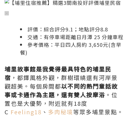
評價：綜合評分9.1；地點評分8.8
交通：有停車場距離日月潭 25 分鐘車程
參考價格：平日四人房約 3,650元(含早
餐)
埔里故事館是我覺得最具特色的埔里民
宿
，都鐸風格外觀，群樹環繞還有河岸景
觀超美。每個房間都
以不同的熱門童話故
事或卡通作為主題，還有雙人按摩浴
。位
置也是大優勢，附近就有18度
C
Feeling18
、
多肉秘境
等眾多埔里景點。