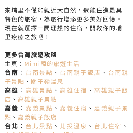
來埔里不僅能親近大自然，還能住進最具
特色的旅宿，為旅行增添更多美好回憶。
現在就選擇一間理想的住宿，開啟你的埔
里療癒之旅吧！
更多台灣旅遊攻略
主頁：
Mimi韓的旅遊生活
台南
：
台南景點
、
台南親子飯店
、
台南親
子景點
、
關子嶺溫泉
高雄
：
高雄景點
、
高雄住宿
、
高雄親子飯
店
、
高雄親子景點
嘉義
：
嘉義景點
、
嘉義住宿
、
嘉義親子景
點
、
嘉義親子飯店
台北
：
台北景點
、
北投溫泉
、
台北住宿
、