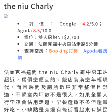
the niu Charly
評價：Google
4.2
/5.0；
Agoda
8.5
/10.0
價位：雙人房約NT$2,700
交通：法蘭克福中央車站走路5分鐘
查詢空房：
Booking訂房
｜
Agoda看房
價
法蘭克福這間 the niu Charly 離中央車站
超近，房價蠻便宜的，飯店裝潢蠻年輕現
代，而且房間及廁所環境非常整潔且舒
適，不過室內坪數不是很大，如果全開大
行李箱會佔用走道，早餐選擇不多但還蠻
好吃。小缺點是旁邊有條街看起來有遊民