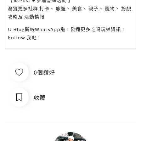
【 睇Post + 參加品牌活動 】
瀏覽更多社群
打卡
丶
旅遊
丶
美食
丶
親子
丶
寵物
丶
扮靚
攻略
及
活動情報
U Blog開咗WhatsApp啦！發掘更多吃喝玩樂資訊！
Follow 我哋
！
0個讚好
收藏