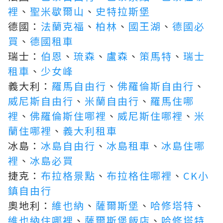
裡
、
聖米歇爾山
、
史特拉斯堡
德國：
法蘭克福
、
柏林
、
國王湖
、
德國必
買
、
德國租車
瑞士：
伯恩
、
琉森
、
盧森
、
策馬特
、
瑞士
租車
、
少女峰
義大利：
羅馬自由行
、
佛羅倫斯自由行
、
威尼斯自由行
、
米蘭自由行
、
羅馬住哪
裡
、
佛羅倫斯住哪裡
、
威尼斯住哪裡
、
米
蘭住哪裡
、
義大利租車
冰島：
冰島自由行
、
冰島租車
、
冰島住哪
裡
、
冰島必買
捷克：
布拉格景點
、
布拉格住哪裡
、
CK小
鎮自由行
奧地利：
維也納
、
薩爾斯堡
、
哈修塔特
、
維也納住哪裡
、
薩爾斯堡飯店
、
哈修塔特