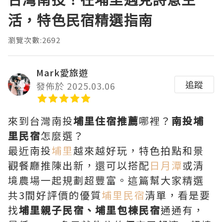
活，特色民宿精選指南
瀏覽次數:2692
Mark愛旅遊
追蹤
發佈於 2025.03.06
來到台灣南投
埔里住宿推薦
哪裡？
南投埔
里民宿
怎麼選？
最近南投
埔里
越來越好玩，特色拍點和景
觀餐廳推陳出新，還可以搭配
日月潭
或清
境農場一起規劃超豐富。這篇幫大家精選
共3間好評價的優質
埔里民宿
清單，看是要
找
埔里親子民宿、埔里包棟民宿
通通有，