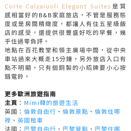
Corte Calzaiuoli Elegant Suites
是質
感相當好的B&B家庭旅店，不管是服務態
度或是房間精緻度，都讓人有住五星級飯
店的感受，還提供很豐盛好吃的早餐，幾
乎住過零負評。
地點在百花教堂和領主廣場中間，從中央
車站過來大概走15分鐘，另外旅店入口有
點不明顯，只有個銅製的小招牌要小心按
錯電鈴。
更多歐洲旅遊指南
主頁
：
Mimi韓的旅遊生活
英國：
倫敦自由行
、
倫敦景點
、
倫敦住哪
裡
、
英國租車
法國：
巴黎自由行
、
巴黎景點
、
巴黎住哪