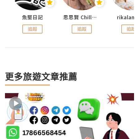
urnal
魚堅日記
思思賢 ChillMyBabe
rikala
追蹤
追蹤
追蹤
更多旅遊文章推薦