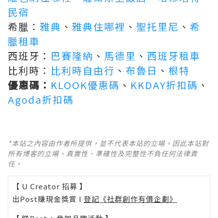
民宿
希臘：
雅典
、
雅典住哪裡
、
聖托里尼
、
希
臘租車
西班牙：
巴賽隆納
、
馬德里
、
西班牙租車
比利時：
比利時自由行
、
布魯日
、
根特
優惠碼：
KLOOK優惠碼
、
KKDAY折扣碼
、
Agoda折扣碼
*本站之內容由作者所提供，並不代表本站的立場。因此本站對
所有博客的立場、真實性、準確性及完整性不負任何法律責
任。
【 U Creator 招募 】
出Post賺現金獎賞 l
登記《社群創作有價企劃》