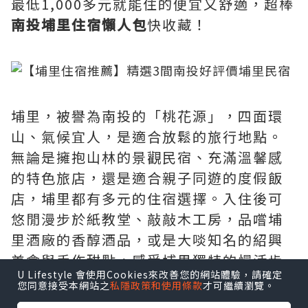
最低1,000多元就能住的便宜又舒適，超棒
南投埔里住宿懶人包
快收藏！
埔里，被譽為南投的「桃花源」，四面環
山、氣候宜人，是適合放鬆的旅行地點。
無論是擁抱山林的景觀民宿、充滿溫馨感
的特色旅店，還是適合親子同遊的度假飯
店，埔里都有多元的住宿選擇。入住後可
悠閒漫步於紙教堂、敲敲木工房，品嚐埔
里酒廠的香醇酒品，或是大啖知名的紹興
美食與手作甜點，感受埔里獨特的慢活步
U Lifestyle 會使用Cookies來改善您的網站體驗，請確定
調。
您同意接受本網站之
私隱政策和使用條款
才可繼續瀏覽。