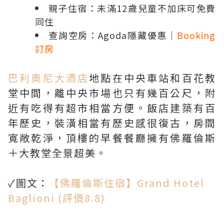
親子住宿：未滿12歲兒童不加床可免費
同住
查詢空房：
Agoda隱藏優惠
｜
Booking
訂房
巴利奧尼大酒店
地點在中央車站和百花教
堂中間，離中央市場也只有幾百公尺，附
近有吃得有超市相當方便。飯店建築有百
年歷史，裝潢相當有歷史感很復古，房間
寬敞乾淨，頂樓的早餐餐廳擁有佛羅倫斯
＋大教堂全景超美。
✓圖文：
【佛羅倫斯住宿】Grand Hotel
Baglioni (評價8.8)