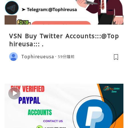
VSN Buy Twitter Accounts:::@Top
hireusa::: .
Tophireueusa
59分鐘前