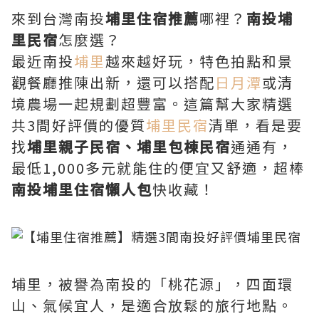
來到台灣南投
埔里住宿推薦
哪裡？
南投埔
里民宿
怎麼選？
最近南投
埔里
越來越好玩，特色拍點和景
觀餐廳推陳出新，還可以搭配
日月潭
或清
境農場一起規劃超豐富。這篇幫大家精選
共3間好評價的優質
埔里民宿
清單，看是要
找
埔里親子民宿、埔里包棟民宿
通通有，
最低1,000多元就能住的便宜又舒適，超棒
南投埔里住宿懶人包
快收藏！
埔里，被譽為南投的「桃花源」，四面環
山、氣候宜人，是適合放鬆的旅行地點。