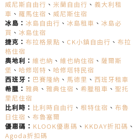
威尼斯自由行
、
米蘭自由行
、
義大利租
車
、
羅馬住宿
、
威尼斯住宿
冰島：
冰島自由行
、
冰島租車
、
冰島必
買
、
冰島住宿
捷克：
布拉格景點
、
CK小鎮自由行
、
布拉
格住宿
奧地利：
維也納
、
維也納住宿
、
薩爾斯
堡
、
哈修塔特
、
哈修塔特民宿
西班牙：
巴賽隆納
、
馬德里
、
西班牙租車
希臘：
雅典
、
雅典住宿
、
希臘租車
、
聖托
里尼住宿
比利時：
比利時自由行
、
根特住宿
、
布魯
日住宿
、
布魯塞爾
優惠碼：
KLOOK優惠碼
、
KKDAY折扣碼
、
Agoda折扣碼