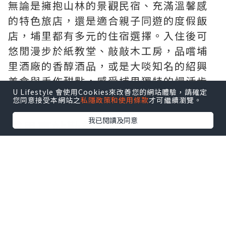
無論是擁抱山林的景觀民宿、充滿溫馨感
的特色旅店，還是適合親子同遊的度假飯
店，埔里都有多元的住宿選擇。入住後可
悠閒漫步於紙教堂、敲敲木工房，品嚐埔
里酒廠的香醇酒品，或是大啖知名的紹興
美食與手作甜點，感受埔里獨特的慢活步
U Lifestyle 會使用Cookies來改善您的網站體驗，請確定
調。
您同意接受本網站之
私隱政策和使用條款
才可繼續瀏覽。
我已閱讀及同意
埔里車站勤美民宿
評價：綜合評分9.3；地點評分9.5
交通：距離埔里酒廠不到 1 公里
參考價格：平日雙人房約 1,380元