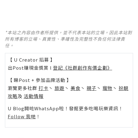
*本站之內容由作者所提供，並不代表本站的立場。因此本站對
所有博客的立場、真實性、準確性及完整性不負任何法律責
任。
【 U Creator 招募 】
出Post賺現金獎賞 l
登記《社群創作有價企劃》
【 睇Post + 參加品牌活動 】
瀏覽更多社群
打卡
丶
旅遊
丶
美食
丶
親子
丶
寵物
丶
扮靚
攻略
及
活動情報
U Blog開咗WhatsApp啦！發掘更多吃喝玩樂資訊！
Follow 我哋
！