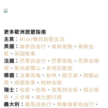
更多歐洲旅遊指南
主頁
：
Mimi韓的旅遊生活
英國：
倫敦自由行
、
倫敦景點
、
倫敦住
宿
、
英國租車
法國：
巴黎自由行
、
巴黎景點
、
巴黎住哪
裡
、
聖米歇爾山
、
史特拉斯堡
德國：
法蘭克福
、
柏林
、
國王湖
、
德國必
買
、
德國租車
、
柏林住宿
瑞士：
伯恩
、
琉森
、
策馬特住宿
、
瑞士租
車
、
少女峰
、
瑞士通行證
義大利：
羅馬自由行
、
佛羅倫斯自由行
、