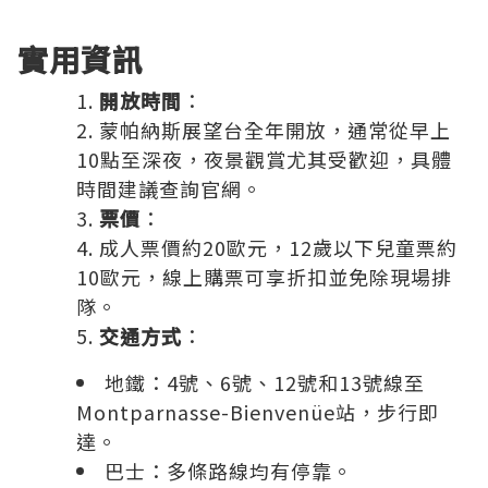
實用資訊
開放時間
：
蒙帕納斯展望台全年開放，通常從早上
10點至深夜，夜景觀賞尤其受歡迎，具體
時間建議查詢官網。
票價
：
成人票價約20歐元，12歲以下兒童票約
10歐元，線上購票可享折扣並免除現場排
隊。
交通方式
：
地鐵：4號、6號、12號和13號線至
Montparnasse-Bienvenüe站，步行即
達。
巴士：多條路線均有停靠。