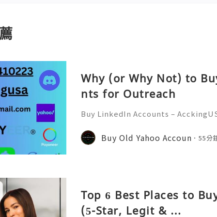
薦
Why (or Why Not) to Bu
nts for Outreach
Buy LinkedIn Accounts – AcckingU
economy, professional networkin
ant than ever. AcckingUSA.com Pla
Buy Old Yahoo Accoun
55分
a crucial role in connecting
Top 6 Best Places to B
(5-Star, Legit & …