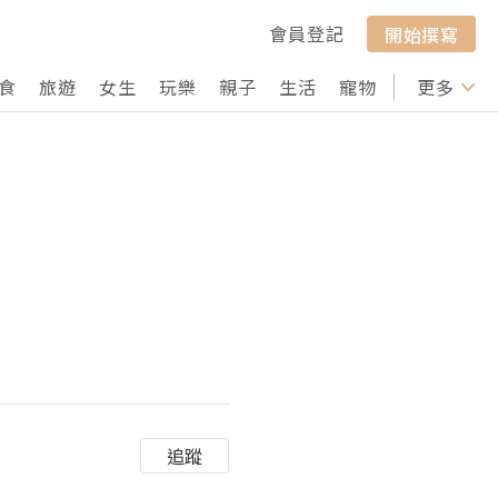
會員登記
開始撰寫
食
旅遊
女生
玩樂
親子
生活
寵物
行山
更多
打卡
追蹤