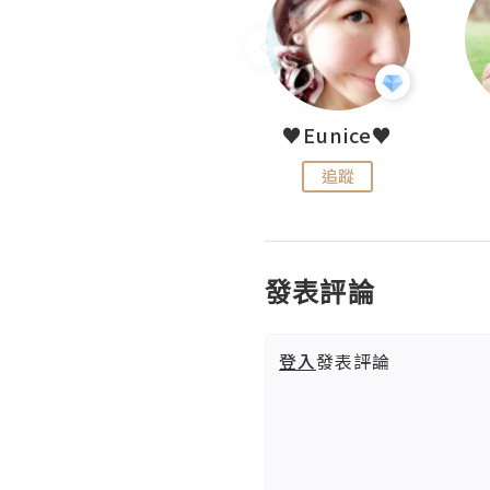
LoveCath 夏沫
♥Eunice♥
追蹤
追蹤
發表評論
登入
發表評論