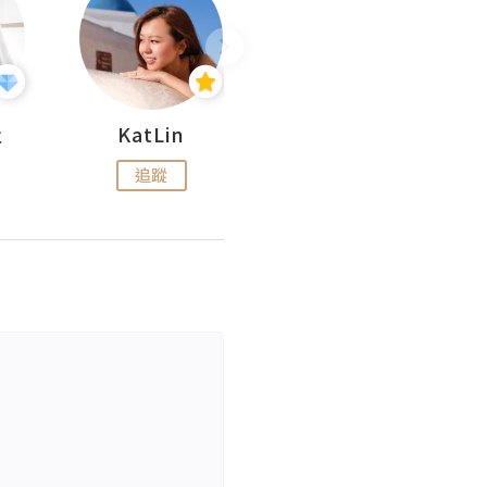
杜
KatLin
Missmiki 米奇小姐
追蹤
追蹤