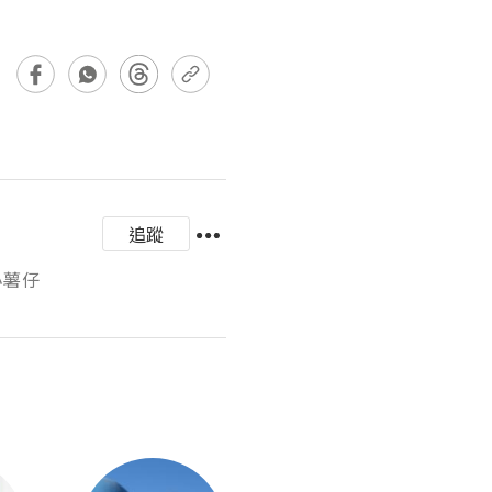
追蹤
小薯仔