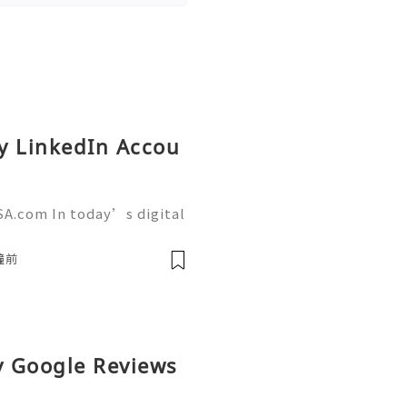
y LinkedIn Accou
SA.com In today’s digital
g has become more import
tforms like LinkedIn play
鐘前
uy Google Reviews