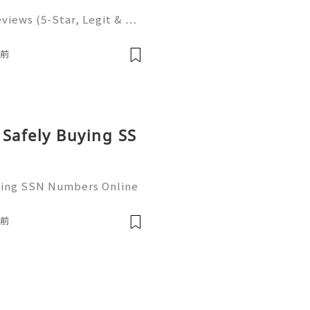
eviews (5-Star, Legit & …
n the modern digital econ
ritical infrastructure for
時前
 Safely Buying SS
uying SSN Numbers Online
the United States, perso
 as the foundational infr
時前