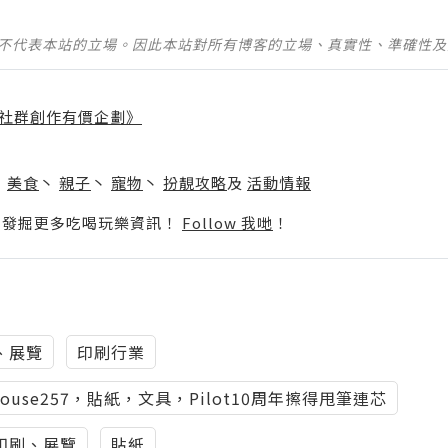
並不代表本站的立場。因此本站對所有博客的立場、真實性、準確性
社群創作有價企劃》
】
丶
美食
丶
親子
丶
寵物
丶
扮靚攻略
及
活動情報
p啦！發掘更多吃喝玩樂資訊！
Follow 我哋
！
、展覽
印刷行業
house257，貼紙，文具，Pilot10周年擦得甩筆連芯
印刷、展覽
貼紙