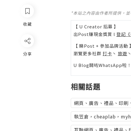
*本站之內容由作者所提供，
收藏
【 U Creator 招募 】
出Post賺現金獎賞 l
登記《
【 睇Post + 參加品牌活動 
瀏覽更多社群
打卡
丶
旅遊
分享
U Blog開咗WhatsAp
相關話題
網頁、廣告、禮品、印刷
執笠倉，cheaplab，my
互聯網頁、廣告、禮品、