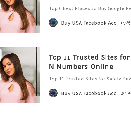
Top 6 Best Places to Buy Google R
Buy Google Reviews Introduction I
omy, public review systems act as c
Buy USA Facebook Acc
1小
consumer decision-mak
Top 11 Trusted Sites for
N Numbers Online
Top 11 Trusted Sites for Safely B
Buy SSN Numbers Introduction In 
nal identification frameworks serve
Buy USA Facebook Acc
2小
astructure for civic parti