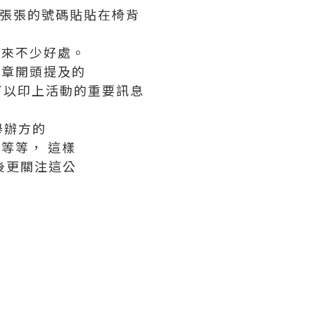
一張張的號碼貼貼在椅背
帶來不少好處。
文章開頭提及的
可以印上活動的重要訊息
舉辦方的
等等， 這樣
後更關注這公