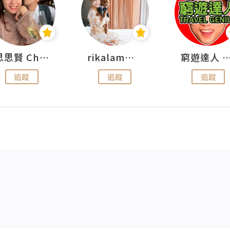
思思賢 ChillMyBabe
rikalammm
窮遊達人 Mr.TravelGe
追蹤
追蹤
追蹤