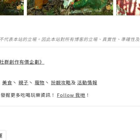
並不代表本站的立場。因此本站對所有博客的立場、真實性、準確性
社群創作有價企劃》
】
丶
美食
丶
親子
丶
寵物
丶
扮靚攻略
及
活動情報
p啦！發掘更多吃喝玩樂資訊！
Follow 我哋
！
運