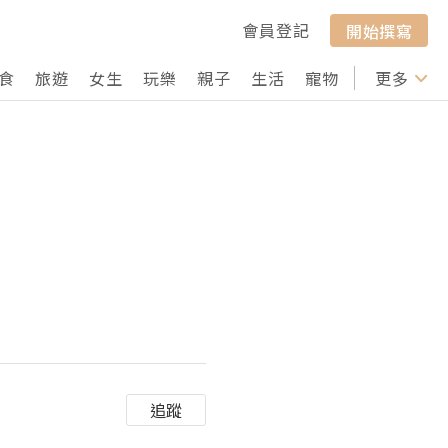
會員登記
開始撰寫
食
旅遊
女生
玩樂
親子
生活
寵物
行山
更多
打卡
追蹤