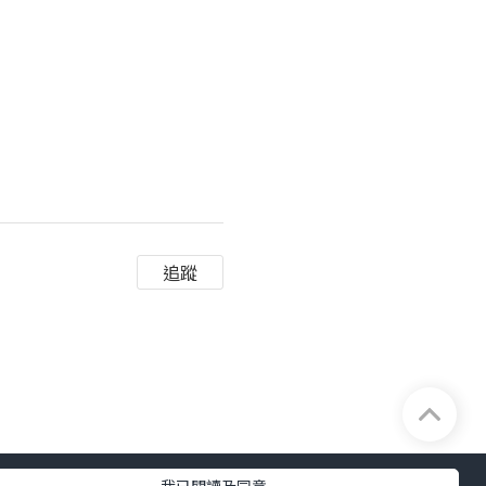
追蹤
斕的橡皮圈手繩。但早於
樂乎！將廉價的橡皮圈一
同的遊戲方法。
，由地面開始升高至各個