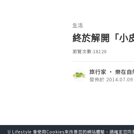
生活
終於解開「小
瀏覽次數:18120
旅行家 ‧ 樂在自
發佈於 2014.07.09
近日掀起一陣織橡筋繩
60-90年代期，這
環一環緊扣，織成一條
跳橡筋繩是最簡單的玩
U Lifestyle 會使用Cookies來改善您的網站體驗，請確定