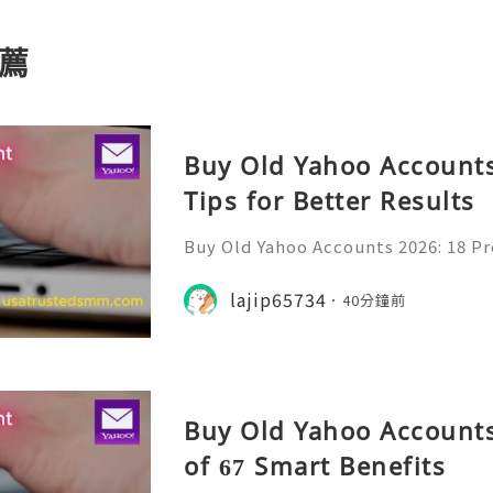
薦
Buy Old Yahoo Accounts
Tips for Better Results
Buy Old Yahoo Accounts 2026: 18 Pr
lts Yahoo Mail remains a familiar e
messages, professional communicat
lajip65734
40分鐘前
projects, subscriptio
Buy Old Yahoo Accounts
of 67 Smart Benefits