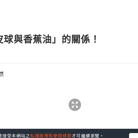
皮球與香蕉油」的關係！
然
的熱潮，小小橡皮圈鉤上鉤下，編織出一條色彩斑
堆橡皮圈是大眾小孩的玩物，大家圍在一起，玩得不亦
約兩米長的橡筋繩，利用橡筋繩的彈性，創造出不
法，就是兩人各拉著繩端拉直，就像跳高的欄一樣
您同意接受本網站之
私隱政策和使用條款
才可繼續瀏覽。