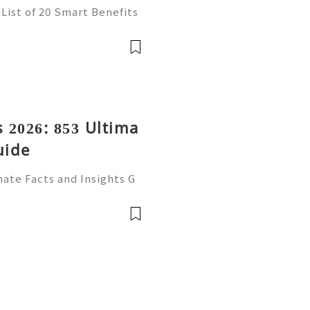
List of 20 Smart Benefits
t of online communication
ncers, businesses, and onl
 2026: 853 Ultima
uide
ate Facts and Insights G
ecognized email service f
ssional correspondence, o