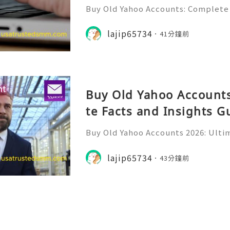
Buy Old Yahoo Accounts: Complete 
Yahoo Mail has been a familiar par
for many years. Individuals, freela
lajip65734
41分鐘前
ine professionals us
Buy Old Yahoo Accounts
te Facts and Insights G
Buy Old Yahoo Accounts 2026: Ultim
uide Yahoo Mail remains a widely r
or personal communication, profe
lajip65734
43分鐘前
nline subscriptions, freel