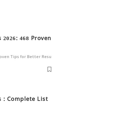
 2026: 468 Proven
oven Tips for Better Resu
mail platform for personal
ion, freelancing, online
 : Complete List