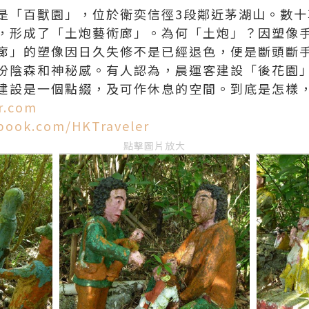
是「百獸園」，位於衛奕信徑3段鄰近茅湖山。數十
，形成了「土炮藝術廊」。為何「土炮」？因塑像
廊」的塑像因日久失修不是已經退色，便是斷頭斷
份陰森和神秘感。有人認為，晨運客建設「後花園
建設是一個點綴，及可作休息的空間。到底是怎樣
r.com
book.com/HKTraveler
點擊圖片放大