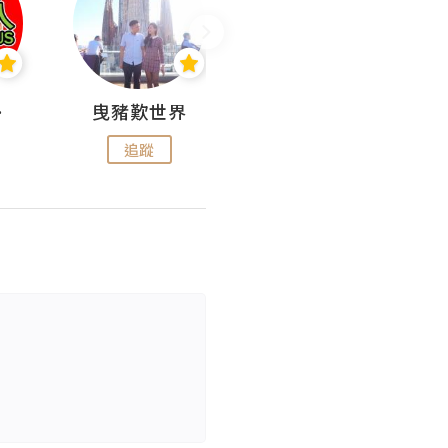
nius
曳豬歎世界
Koalascities (^O^)! @ UTravel
追蹤
追蹤