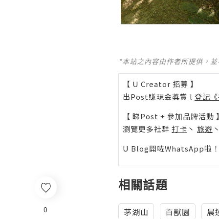
*本站之內容由作者所提供，
【 U Creator 招募 】
出Post賺現金獎賞 l
登記《
【 睇Post + 參加品牌活動 
瀏覽更多社群
打卡
丶
旅遊
U Blog開咗WhatsAp
相關話題
0
茅湖山
百獸園
晨