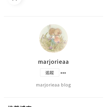
marjorieaa
追蹤
marjorieaa blog