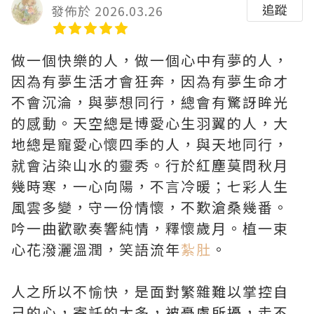
追蹤
發佈於 2026.03.26
做一個快樂的人，做一個心中有夢的人，
因為有夢生活才會狂奔，因為有夢生命才
不會沉淪，與夢想同行，總會有驚訝眸光
的感動。天空總是博愛心生羽翼的人，大
地總是寵愛心懷四季的人，與天地同行，
就會沾染山水的靈秀。行於紅塵莫問秋月
幾時寒，一心向陽，不言冷暖；七彩人生
風雲多變，守一份情懷，不歎滄桑幾番。
吟一曲歡歌奏響純情，釋懷歲月。植一束
心花潑灑溫潤，笑語流年
紮肚
。
人之所以不愉快，是面對繁雜難以掌控自
己的心，寄託的太多，被憂慮所擾，走不