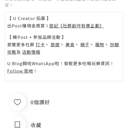
任。
【 U Creator 招募 】
出Post賺現金獎賞 l
登記《社群創作有價企劃》
【 睇Post + 參加品牌活動 】
瀏覽更多社群
打卡
丶
旅遊
丶
美食
丶
親子
丶
寵物
丶
扮靚
攻略
及
活動情報
U Blog開咗WhatsApp啦！發掘更多吃喝玩樂資訊！
Follow 我哋
！
0個讚好
收藏