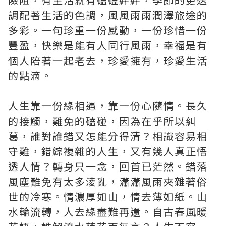
調配著生活的色調，風風雨雨潤澤旅途的
多彩。一句珍重一份感動，一份珍惜一份
豐盈，快樂是能有人同行風雨，幸福是有
個人陪著一起老去，珍愛擁有，珍愛生活
的點滴。
人生靠一份緣相遇，靠一份心隨情。長久
的接觸，難免的磕碰，因為在乎所以糾
葛，誰對誰錯又怎能分得清？相識容易相
守難，錯綜複雜的人生，又有幾人真正悟
透人情？轉身只一念，回首已茫然。錯落
風塵難免有太多淩亂，瀟瀟風雨夾雜著俗
世的冷寒。情濃厚如山，情去薄如紙。山
水輪流轉，人去緣盡難再還。自古春風暖