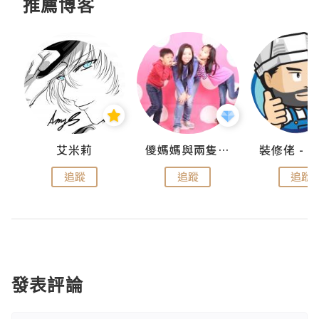
推薦博客
點滴
艾米莉
儍媽媽與兩隻小魔怪之家
追蹤
追蹤
追蹤
發表評論