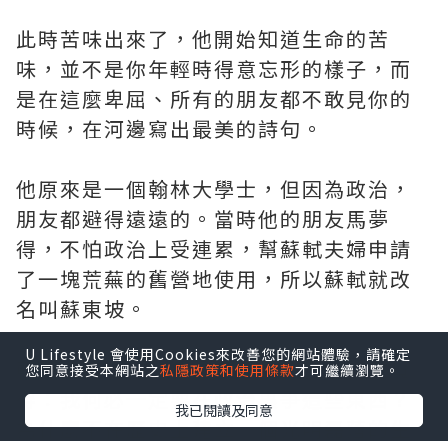
此時苦味出來了，他開始知道生命的苦
味，並不是你年輕時得意忘形的樣子，而
是在這麼卑屈、所有的朋友都不敢見你的
時候，在河邊寫出最美的詩句。
他原來是一個翰林大學士，但因為政治，
朋友都避得遠遠的。當時他的朋友馬夢
得，不怕政治上受連累，幫蘇軾夫婦申請
了一塊荒蕪的舊營地使用，所以蘇軾就改
名叫蘇東坡。
U Lifestyle 會使用Cookies來改善您的網站體驗，請確定
蘇東坡開始在那裏種田、寫詩，他忽然覺
您同意接受本網站之
私隱政策和使用條款
才可繼續瀏覽。
得：我何必一定要在政治裏爭這些東西？
我已閱讀及同意
為什麼不在歷史上建立一個光明磊落的生