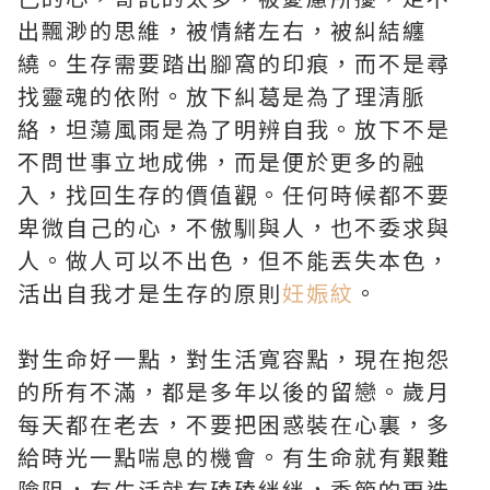
出飄渺的思維，被情緒左右，被糾結纏
繞。生存需要踏出腳窩的印痕，而不是尋
找靈魂的依附。放下糾葛是為了理清脈
絡，坦蕩風雨是為了明辨自我。放下不是
不問世事立地成佛，而是便於更多的融
入，找回生存的價值觀。任何時候都不要
卑微自己的心，不傲馴與人，也不委求與
人。做人可以不出色，但不能丟失本色，
活出自我才是生存的原則
妊娠紋
。
對生命好一點，對生活寬容點，現在抱怨
的所有不滿，都是多年以後的留戀。歲月
每天都在老去，不要把困惑裝在心裏，多
給時光一點喘息的機會。有生命就有艱難
險阻，有生活就有磕磕絆絆，季節的更迭