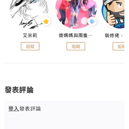
點滴
艾米莉
儍媽媽與兩隻小魔怪之家
追蹤
追蹤
追蹤
發表評論
登入
發表評論