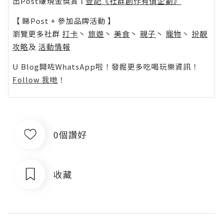
出Post賺現金獎賞 l
登記《社群創作有價企劃》
【 睇Post + 參加品牌活動 】
瀏覽更多社群
打卡
丶
旅遊
丶
美食
丶
親子
丶
寵物
丶
扮靚
攻略
及
活動情報
U Blog開咗WhatsApp啦！發掘更多吃喝玩樂資訊！
Follow 我哋
！
0個讚好
收藏