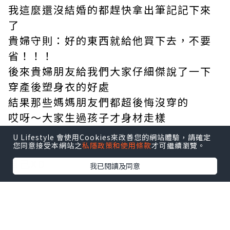
我這麼還沒結婚的都趕快拿出筆記記下來
了
貴婦守則：好的東西就給他買下去，不要
省！！！
後來貴婦朋友給我們大家仔細傑說了一下
穿
產後塑身衣
的好處
結果那些媽媽朋友們都超後悔沒穿的
哎呀～大家生過孩子才身材走樣
我這個單身狗那麼久了
U Lifestyle 會使用Cookies來改善您的網站體驗，請確定
您同意接受本網站之
私隱政策和使用條款
才可繼續瀏覽。
身材怎麼也這麼差呢⋯是不是該檢討一下
自己XD
我已閱讀及同意
*本站之內容由作者所提供，並不代表本站的立場。因此本站對
所有博客的立場、真實性、準確性及完整性不負任何法律責