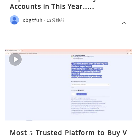
Accounts in This Year.....
xbgtfuh
13分鐘前
Most 5 Trusted Platform to Buy V