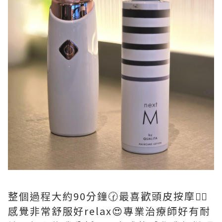
整個過程大約90分鐘🕜最喜歡頭皮按摩💆‍♀️
感覺非常舒服好relax😍專業治療師好有耐