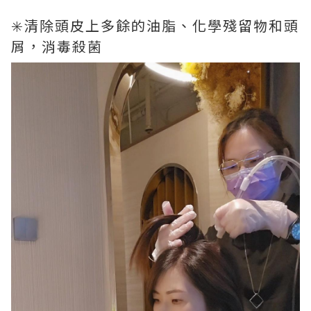
✳️清除頭皮上多餘的油脂、化學殘留物和頭
屑，消毒殺菌