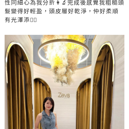
性同細心為我分折👩‍🔬完成後感覺我粗糙頭
髮變得好輕盈，頭皮層好乾淨，仲好柔順
有光澤添🧜‍♀️