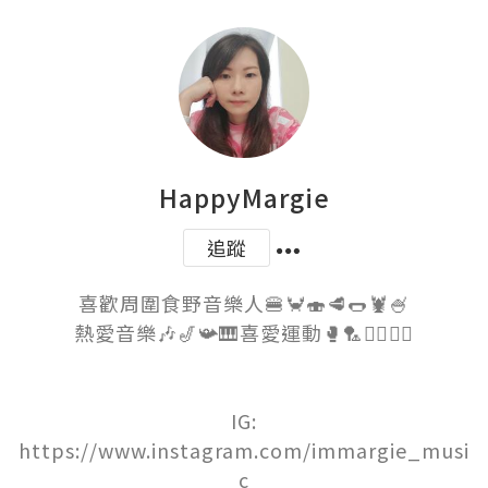
HappyMargie
追蹤
喜歡周圍食野音樂人🍔🦀🍣🥩🌭🦞🍧

熱愛音樂🎶🎷📯🎹喜愛運動🥊🏸🏃‍♀️🧘‍♀️

IG:

https://www.instagram.com/immargie_musi
c