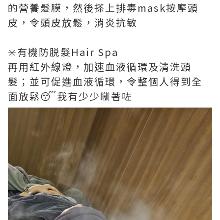
的營養髮膜，然後搽上排毒mask按摩頭
皮，令頭皮放鬆，消炎抗敏
✳️有機防脱髮Hair Spa
再用紅外線燈，加速血液循環及清洗頭
髮；並可促進血液循環，令整個人得到全
面放鬆😴我有少少瞓著咗