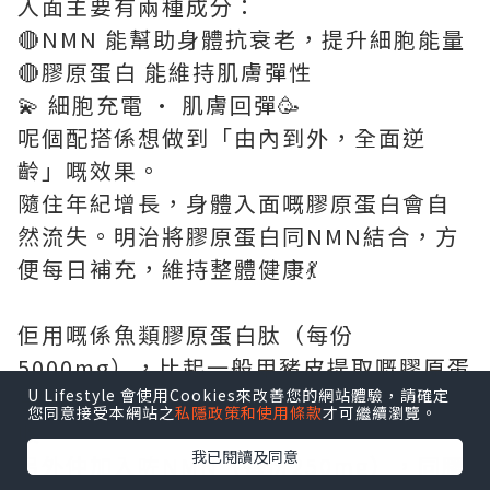
入面主要有兩種成分：
🔴NMN 能幫助身體抗衰老，提升細胞能量
🔴膠原蛋白 能維持肌膚彈性
💫 細胞充電 · 肌膚回彈🥳
呢個配搭係想做到「由內到外，全面逆
齡」嘅效果。
隨住年紀增長，身體入面嘅膠原蛋白會自
然流失。明治將膠原蛋白同NMN結合，方
便每日補充，維持整體健康💃
佢用嘅係魚類膠原蛋白肽（每份
5000mg），比起一般用豬皮提取嘅膠原蛋
白，吸收率高出約1.5倍，身體更容易吸
U Lifestyle 會使用Cookies來改善您的網站體驗，請確定
您同意接受本網站之
私隱政策和使用條款
才可繼續瀏覽。
收。
我已閱讀及同意
另外仲加入咗NMN（每份250mg），同膠