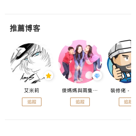
推薦博客
點滴
艾米莉
儍媽媽與兩隻小魔怪之家
追蹤
追蹤
追蹤