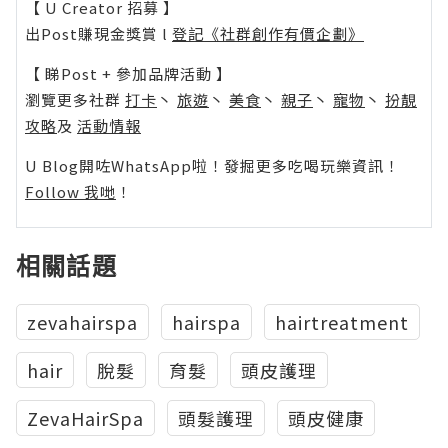
【 U Creator 招募 】
出Post賺現金獎賞 l
登記《社群創作有價企劃》
【 睇Post + 參加品牌活動 】
瀏覽更多社群
打卡
丶
旅遊
丶
美食
丶
親子
丶
寵物
丶
扮靚
攻略
及
活動情報
U Blog開咗WhatsApp啦！發掘更多吃喝玩樂資訊！
Follow 我哋
！
相關話題
zevahairspa
hairspa
hairtreatment
hair
脫髮
育髮
頭皮護理
ZevaHairSpa
頭髮護理
頭皮健康