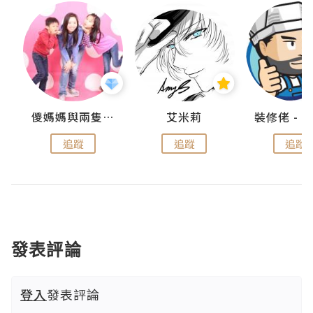
點滴
儍媽媽與兩隻小魔怪之家
艾米莉
追蹤
追蹤
追蹤
發表評論
登入
發表評論