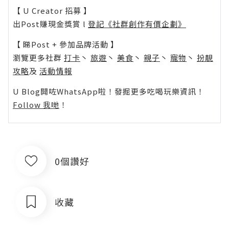
【 U Creator 招募 】
出Post賺現金獎賞 l
登記《社群創作有價企劃》
【 睇Post + 參加品牌活動 】
瀏覽更多社群
打卡
丶
旅遊
丶
美食
丶
親子
丶
寵物
丶
扮靚
攻略
及
活動情報
U Blog開咗WhatsApp啦！發掘更多吃喝玩樂資訊！
Follow 我哋
！
0個讚好
收藏