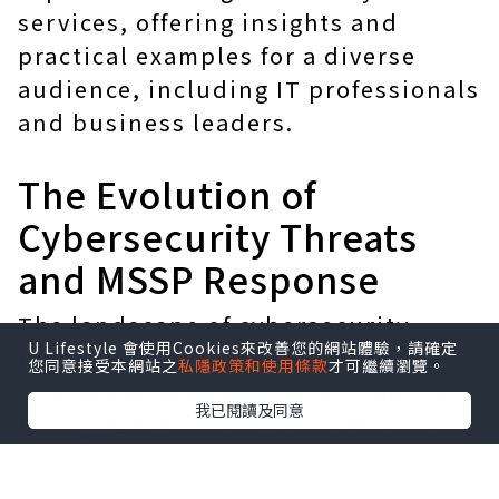
services, offering insights and
practical examples for a diverse
audience, including IT professionals
and business leaders.
The Evolution of
Cybersecurity Threats
and MSSP Response
The landscape of cybersecurity
U Lifestyle 會使用Cookies來改善您的網站體驗，請確定
threats is ever-evolving, with new
您同意接受本網站之
私隱政策和使用條款
才可繼續瀏覽。
challenges emerging continuously.
我已閱讀及同意
Managed Security Service Providers
(MSSPs) play a crucial role in this
dynamic environment, offering