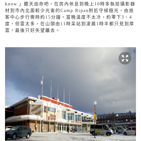
know.」聽天由命吧，在房內休息到晚上10時多執拾攝影器
材到市內北面較少光害的Camp Ripan附近守候極光，由旅
客中心步行需時約15分鐘。當晚溫度不太冷，約零下3、4
度，但雲太多，在山頭由11時呆站到凌晨1時半都只見到厚
雲，最後只好失望離去。