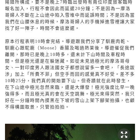
陽錯所構成，要不是晚上7時臨出發時有兩位印度旅客臨時
報名加入，行程不會因此而延遲20分鐘；不是因為一摩洛
哥婦人不斷在上山途中陷入雪堆中而延誤時間；不是因為當
我們在山腰休息的時候，摩洛哥婦人的手機掉進雪裡讓大家
找了好一陣子，時間不會這麼遲。
原本行程表明10時會完結。導遊跟我們分享了馴鹿肉乾、
馴鹿心跟駝鹿（Moose）香腸及喝過熱茶後，導遊催促我們
離開，那時已是晚上10時多，還未計下山時間及車程時
間。但是極光還是在躲迷藏。如從未見過極光的摩洛哥母
女、一對印度男人跟法國女子都想說留多一會吧，「長途跋
涉」加上「所費不菲」但空手而回的感覺真不好受。差不多
10時25分，我們真的開始要下山。但奇蹟就在此時發生，
在下山途中極光忽然來臨，還是大爆發！極光強度比早一晚
強得多，而且極光真的會在天空跳舞。極光來得突然，我只
好在一分鐘時間內摸黑在下坡的雪山上架下腳架拍攝，也顧
不得構圖取景，只管拍拍拍。