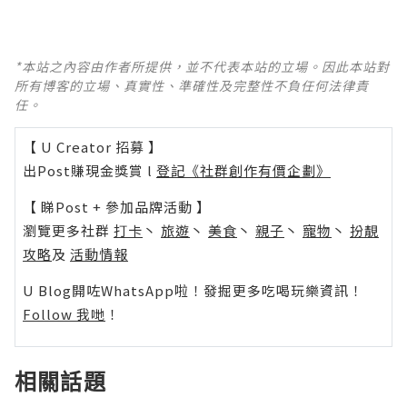
*本站之內容由作者所提供，並不代表本站的立場。因此本站對
所有博客的立場、真實性、準確性及完整性不負任何法律責
任。
【 U Creator 招募 】
出Post賺現金獎賞 l
登記《社群創作有價企劃》
【 睇Post + 參加品牌活動 】
瀏覽更多社群
打卡
丶
旅遊
丶
美食
丶
親子
丶
寵物
丶
扮靚
攻略
及
活動情報
U Blog開咗WhatsApp啦！發掘更多吃喝玩樂資訊！
Follow 我哋
！
相關話題