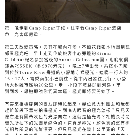
第一晚走到Camp Ripan守候。往南看Camp Ripan酒店一
帶，光害頗嚴重。
第二天改變策略。與其在城內守候，不如花錢報本地團到荒
郊看極光吧！早上走到位於旅客中心旁邊的Kiruna
Guidetur報名參加當晚的Aurora Colosseum團，附晚餐價
錢為795SEK（約$970港元），晚上7時出發，乘搭小巴駛
到位於Torne River旁邊的小營地守候極光。這晚一行人約
16、17人，需乘兩架小巴前往。從市內出發往北行，小營
地大約離市區約20公里，走一小段下坡路即到河邊。甫一
到到埗，導遊即說你們真幸運，極光即將要開始了。
有帶來相機腳架的團友即時忙起來，幾位意大利團友和我都
趕忙架設下器材拍攝極光。到底肉眼看的極光怎樣？只見天
際右邊有團帶灰色的光漂向左，這就是極光嗎？相機長時間
曝光所拍下的光團是綠色的。這真是極光。顏色真的沒有極
光相片所見的光鮮漂亮，但只見極光在幾十公里寬的「天