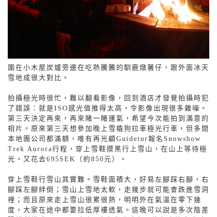
圍在小木屋炭爐旁邊在吃熱騰騰的馴鹿燉薯仔，跟外面冰天
雪地成很大對比。
拍攝極光時很忙，難以翻看影像，回到酒店才發覺拍攝時犯
了錯誤：就是ISO感光值推得太高，令影像出現很多雜噪。
第三天決定再來，再來賭一賭運氣，希望今次能拍到滿意的
相片。原來第三天想參加晚上雪橇狗拉車極光行車，但多間
本地團公司都滿額，唯有再光顧Guidetur報名Snowshow
Trek Aurora行程，穿上雪鞋摸黑行上雪山，在山上等待極
光。又花去695SEK（約850元）。
穿上雪鞋行雪山其實難。雪鞋面積大，好易左腳踩右腳，右
腳踩左腳絆倒；雪山上雪地太軟，走幾步就可能會跌進雪洞
裡；而且原來走上雪山很累很熱，明明外在氣溫在零下幾
度，大家在途中都要拉低厚褸透氣。這晚可以說是多次陰差