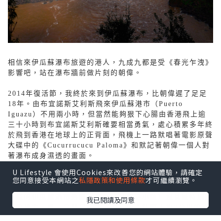
相信來伊瓜蘇瀑布旅遊的港人，九成九都是受《春光乍洩》
影響吧，站在瀑布牆前做片刻的朝偉。
2014年復活節，我終於來到伊瓜蘇瀑布，比朝偉遲了足足
18年。由布宜諾斯艾利斯飛來伊瓜蘇港市（Puerto
Iguazu）不用兩小時，但當然能夠狠下心腸由香港飛上逾
三十小時到布宜諾斯艾利斯確要相當勇氣，處心積累多年終
於飛到香港在地球上的正背面，飛機上一路默唱著電影原聲
大碟中的《Cucurrucucu Paloma》和默記著朝偉一個人對
著瀑布成身濕透的畫面。
U Lifestyle 會使用Cookies來改善您的網站體驗，請確定
伊瓜蘇港市機場其實頗近位於國家公園內的大瀑布，但除非
您同意接受本網站之
私隱政策和使用條款
才可繼續瀏覽。
富有到能住進瀑布旁的Sheraton Hotel，否則都要前20公
里遠的伊瓜蘇港市落腳。市內（其實是小鎮）沒甚麼特別好
我已閱讀及同意
看的地方，唯一亮點是從市（鎮）中心往西走約2公里的
Hito de Las Tres Fronteras，那裡設有觀景台讓遊客一覽