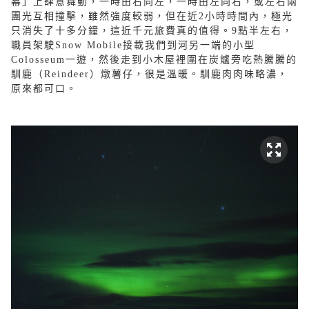
幕」上肆意舞動，一時由右向左，一時由左向右，或左右兩
團光互相撞擊，雖然強度較弱，但在近2小時時間內，極光
只消失了十多分鐘，這近千元旅費真的值得。9點半左右，
職員架駛Snow Mobile接載我們到河另一端的小型
Colosseum一遊，然後走到小木屋裡圍在炭爐旁吃熱騰騰的
馴鹿（Reindeer）燉薯仔，很是溫暖。馴鹿肉肉味略濃，
原來都可口。