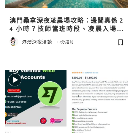
澳門桑拿深夜凌晨場攻略：邊間真係 2
4 小時？技師當班時段、凌晨入場流
程、過夜安排一次過講清
港澳深夜漫談
32分鐘前