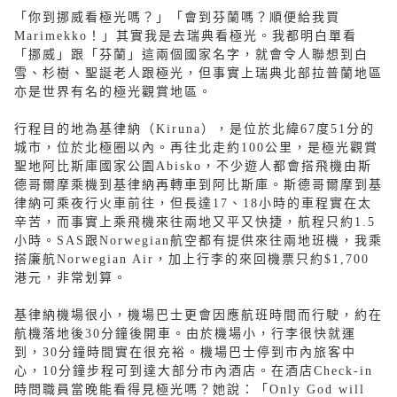
「你到挪威看極光嗎？」「會到芬蘭嗎？順便給我買
Marimekko！」其實我是去瑞典看極光。我都明白單看
「挪威」跟「芬蘭」這兩個國家名字，就會令人聯想到白
雪、杉樹、聖誕老人跟極光，但事實上瑞典北部拉普蘭地區
亦是世界有名的極光觀賞地區。
行程目的地為基律納（Kiruna），是位於北緯67度51分的
城市，位於北極圈以內。再往北走約100公里，是極光觀賞
聖地阿比斯庫國家公園Abisko，不少遊人都會搭飛機由斯
德哥爾摩乘機到基律納再轉車到阿比斯庫。斯德哥爾摩到基
律納可乘夜行火車前往，但長達17、18小時的車程實在太
辛苦，而事實上乘飛機來往兩地又平又快捷，航程只約1.5
小時。SAS跟Norwegian航空都有提供來往兩地班機，我乘
搭廉航Norwegian Air，加上行李的來回機票只約$1,700
港元，非常划算。
基律納機場很小，機場巴士更會因應航班時間而行駛，約在
航機落地後30分鐘後開車。由於機場小，行李很快就運
到，30分鐘時間實在很充裕。機場巴士停到市內旅客中
心，10分鐘步程可到達大部分市內酒店。在酒店Check-in
時問職員當晚能看得見極光嗎？她說：「Only God will