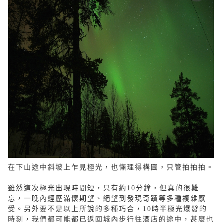
在下山途中斜坡上乍見極光，也懶理得構圖，只管拍拍拍。
雖然這次極光出現時間短，只有約10分鐘，但真的很難
忘，一晚內經歷滿懷期望、絕望到發現奇蹟等多種複雜感
受。另外要不是以上所說的多種巧合，10時半極光爆發的
時刻，我們都可能都已返回城內步行往酒店的途中，甚麼也