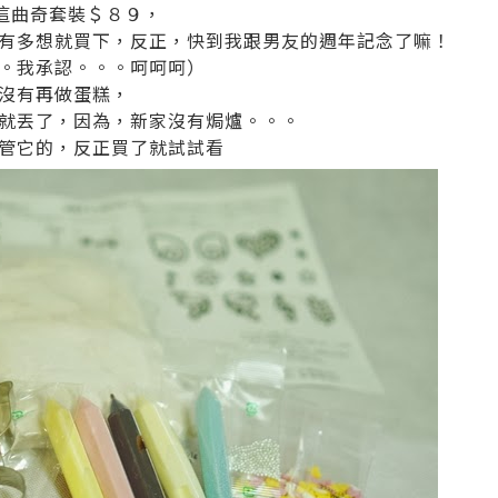
到這曲奇套裝＄８９，
有多想就買下，反正，快到我跟男友的週年記念了嘛！
。我承認。。。呵呵呵）
沒有再做蛋糕，
就丟了，因為，新家沒有焗爐。。。
管它的，反正買了就試試看