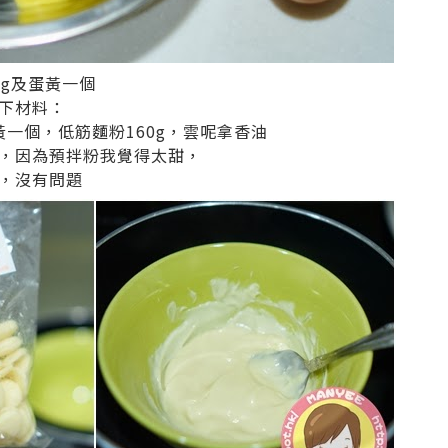
0g及蛋黃一個
下材料：
蛋黃一個，低筋麵粉160g，雲呢拿香油
，因為預拌粉我覺得太甜，
，沒有問題