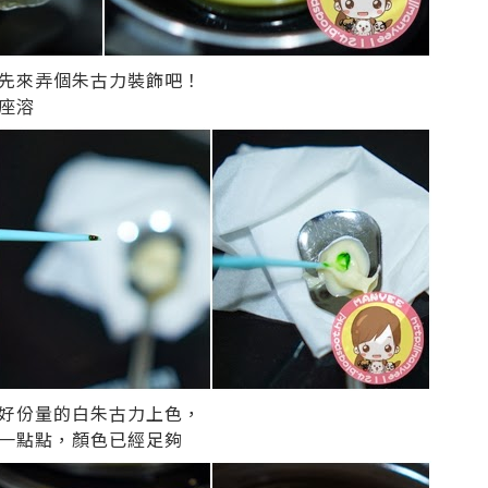
先來弄個朱古力裝飾吧！
座溶
好份量的白朱古力上色，
一點點，顏色已經足夠