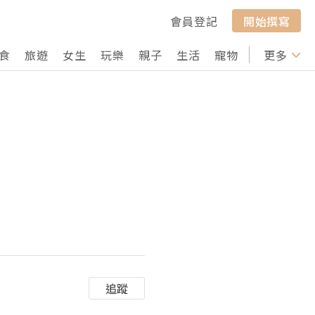
會員登記
開始撰寫
食
旅遊
女生
玩樂
親子
生活
寵物
行山
更多
打卡
追蹤