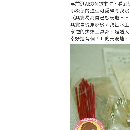
早前逛AEON超市時，看
小松鼠的造型可愛得令我沒
（其實曷我自己想玩啦。。
其實自從搬家後，我基本上
家裡的烘焙工具都不是送人
幸好還有個７Ｌ的光波爐，