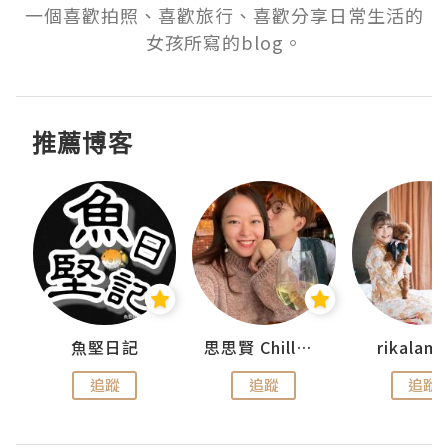
一個喜歡拍照、喜歡旅行、喜歡分享日常生活的
女孩所寫的blog。
推薦博客
urnal
魚堅日記
思思賢 ChillMyBabe
rikala
追蹤
追蹤
追蹤