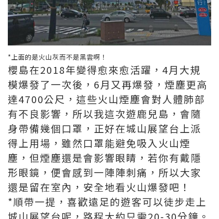
*上面的是火山灰而不是黑雲啊！
櫻島在2018年變得愈來愈活躍，4月大規
模爆發了一次後，6月又再爆發，煙塵更高
達4700公尺，這些火山煙塵會對人體肺部
有不良影響，所以我這次遊鹿兒島，會隨
身帶備幾個口罩，正好在城山展望台上派
得上用場，雖然口罩能避免吸入火山煙
塵，但煙塵還是會影響眼睛，若你有戴隱
形眼鏡，便會感到一陣陣刺痛，所以大家
還是留在室內，安全地看火山爆發吧！
*順帶一提，喜歡遠足的遊客可以徒步走上
城山展望台呢，路程大約只需20-30分鐘。