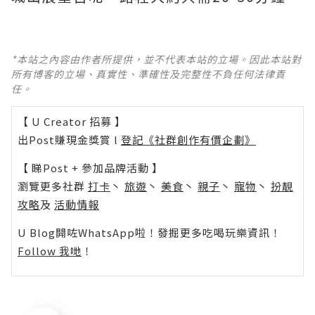
*本站之內容由作者所提供，並不代表本站的立場。因此本站對
所有博客的立場、真實性、準確性及完整性不負任何法律責
任。
【 U Creator 招募 】
出Post賺現金獎賞 l
登記《社群創作有價企劃》
【 睇Post + 參加品牌活動 】
瀏覽更多社群
打卡
丶
旅遊
丶
美食
丶
親子
丶
寵物
丶
扮靚
攻略
及
活動情報
U Blog開咗WhatsApp啦！發掘更多吃喝玩樂資訊！
Follow 我哋
！