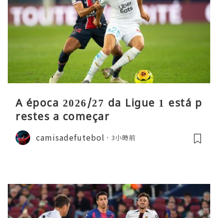
A época 2026/27 da Ligue 1 está p
restes a começar
camisadefutebol
3小時前