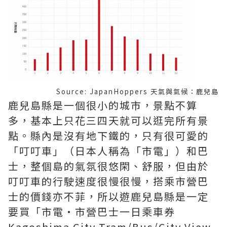
Source: JapanHoppers 天氣與氣候：鹿兒島
鹿兒島縣是一個很小的城市，景點不算
多，基本上只花三四天就可以逛完所有景
點。縣內是沒有地下鐵的，只有很可愛的
「叮叮車」（日本人稱為「市電」）和巴
士，整個島的氣氛很悠閑、舒服，但由於
叮叮車的行駛速度很慢很慢，搭乘市營巴
士的價錢亦不菲，所以遊鹿兒島縣是一定
要買「市電・市營巴士一日乘車券
Kagoshima City Tram/Bus/City View