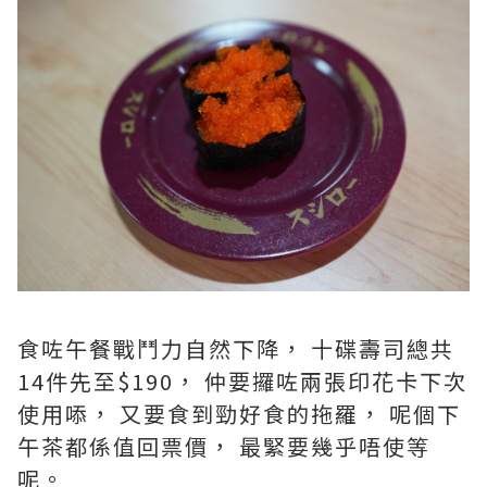
食咗午餐戰鬥力自然下降， 十碟壽司總共
14件先至$190， 仲要攞咗兩張印花卡下次
使用㖭， 又要食到勁好食的拖羅， 呢個下
午茶都係值回票價， 最緊要幾乎唔使等
呢。