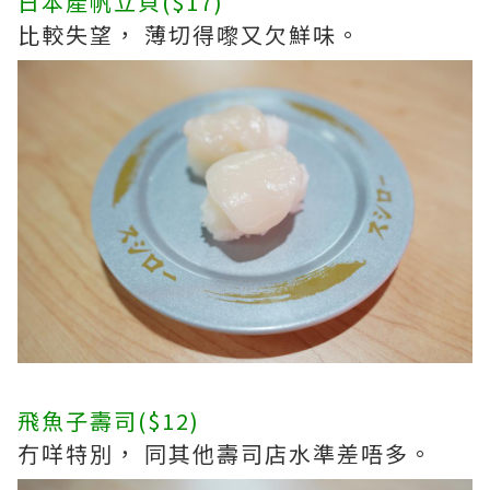
日本產帆立貝($17)
比較失望， 薄切得嚟又欠鮮味。
飛魚子壽司($12)
冇咩特別， 同其他壽司店水準差唔多。