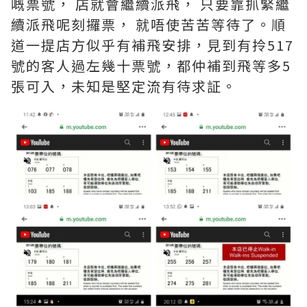
嘅票號， 店就會繼續派飛， 只要靠抓緊繼
續派飛呢刻攞票， 就唔使苦苦等待了。順
道一提店方似乎有補飛安排，見到有拎517
號的客人過左幾十票號，都仲補到飛等多5
張可入，未知是堅定流有待求証。