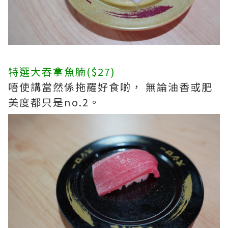
特選大吞拿魚腩($27)
唔使講當然係拖羅好食啲， 無論油香或肥
美度都只是no.2。