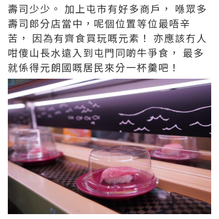
壽司少少。 加上屯市有好多商戶， 喺眾多
壽司郎分店當中，呢個位置等位最唔辛
苦， 因為有齊食買玩嘅元素！ 亦應該冇人
咁傻山長水遠入到屯門同啲牛爭食， 最多
就係得元朗國嘅居民來分一杯羹吧！