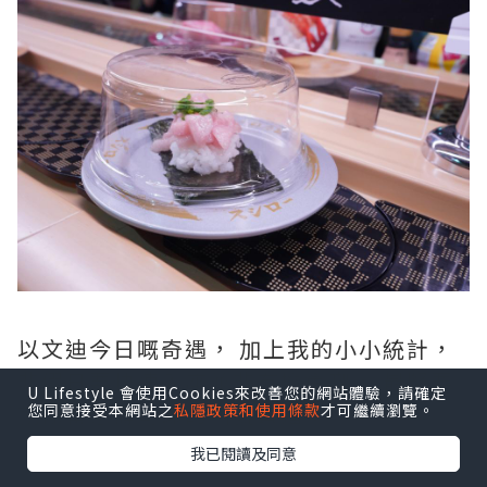
以文迪今日嘅奇遇， 加上我的小小統計，
非假日要快速入座並非冇機會㗎， 最緊要
U Lifestyle 會使用Cookies來改善您的網站體驗，請確定
就係留意壽司郎的叫號直播：
您同意接受本網站之
私隱政策和使用條款
才可繼續瀏覽。
我已閱讀及同意
香港壽司郎 屯門店 叫號系統