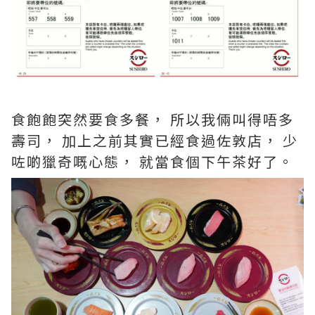
食飽飽突然要食多餐， 所以我倆叫得唔多
壽司， 加上之前其實已經食過佐敦店， 少
咗啲獵奇嘅心態， 就當食個下午茶好了。