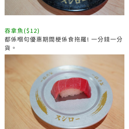
吞拿魚($12)
都係嗰句優惠期間梗係食拖羅! 一分錢一分
貨。