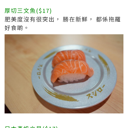
厚切三文魚($17)
肥美度沒有很突出， 勝在新鮮， 都係拖羅
好食啲。