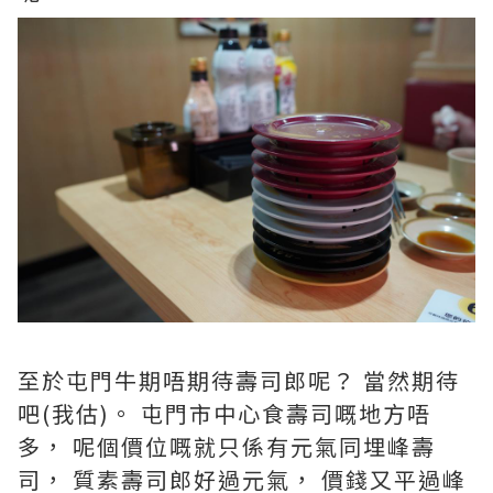
至於屯門牛期唔期待壽司郎呢？ 當然期待
吧(我估)。 屯門市中心食壽司嘅地方唔
多， 呢個價位嘅就只係有元氣同埋峰壽
司， 質素壽司郎好過元氣， 價錢又平過峰