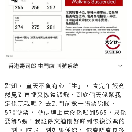
點知， 皇天不負有心「牛」， 食完午飯竟
然見到直播又恢復派飛，到底個天係幫我
定係玩我呢？ 去到門前撳一張票睇睇，
570號票， 號碼牌上竟然係嗌到565，只係
要等5張！我諗係文迪剛好睇到恢復派票的
一刻。 咁呢一刻如果係你， 你會唔會食多