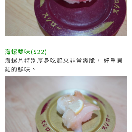
海螺雙味($22)
海螺片特別厚身吃起來非常爽脆， 好重貝
類的鮮味。