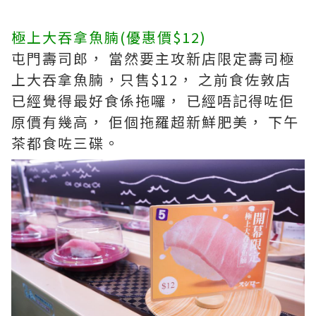
極上大吞拿魚腩(優惠價$12)
屯門壽司郎， 當然要主攻新店限定壽司極
上大吞拿魚腩，只售$12， 之前食佐敦店
已經覺得最好食係拖囉， 已經唔記得咗佢
原價有幾高， 佢個拖羅超新鮮肥美， 下午
茶都食咗三碟。