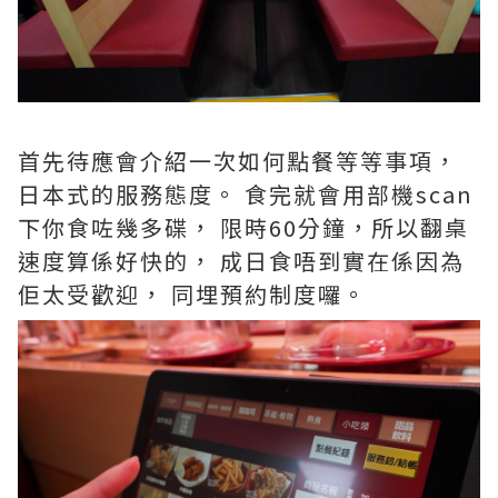
首先待應會介紹一次如何點餐等等事項，
日本式的服務態度。 食完就會用部機scan
下你食咗幾多碟， 限時60分鐘，所以翻桌
速度算係好快的， 成日食唔到實在係因為
佢太受歡迎， 同埋預約制度囉。