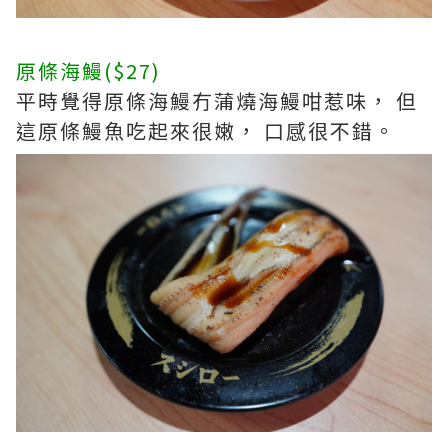
原條海鰻($27)
平時覺得原條海鰻冇蒲燒海鰻咁惹味， 但
這原條鰻魚吃起來很嫩， 口感很不錯。