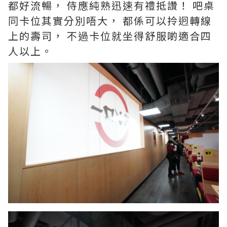
都好流暢， 侍應純熟迅速有禮抵讚！ 吧桌
同卡位其實分別唔大， 都係可以拎迥轉線
上的壽司， 不過卡位就坐得舒服啲適合四
人以上。