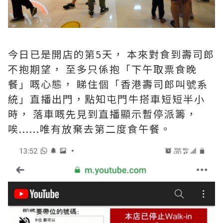
今日已是開店的第5天， 本來對食到壽司郎
不抱期望， 至多只係抱「下午取票食晚
餐」嘅心態， 睇住個「香港壽司郎叫號系
統」直播出門，點知屯門牛搭車短短半小
時， 落車嘅先見到直播顯示暫停派籌，
唉......唯有放棄去第二度食午餐。