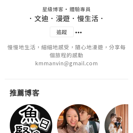
・
星級博客
體驗專員
．文迪．漫遊．慢生活．
追蹤
慢慢地生活，細細地感受，隨心地漫遊，分享每
個旅程的感動

kmmanvin@gmail.com
推薦博客