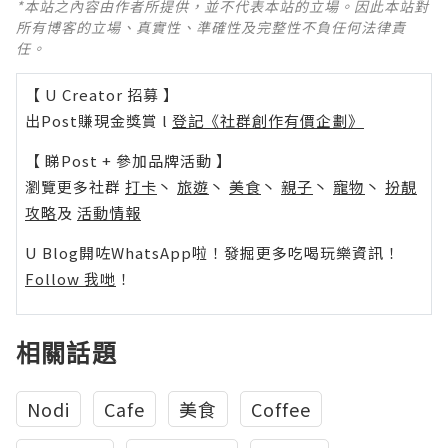
*本站之內容由作者所提供，並不代表本站的立場。因此本站對
所有博客的立場、真實性、準確性及完整性不負任何法律責
任。
【 U Creator 招募 】
出Post賺現金獎賞 l
登記《社群創作有價企劃》
【 睇Post + 參加品牌活動 】
瀏覽更多社群
打卡
丶
旅遊
丶
美食
丶
親子
丶
寵物
丶
扮靚
攻略
及
活動情報
U Blog開咗WhatsApp啦！發掘更多吃喝玩樂資訊！
Follow 我哋
！
相關話題
Nodi
Cafe
美食
Coffee