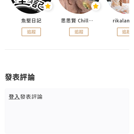
urnal
魚堅日記
思思賢 ChillMyBabe
rikala
追蹤
追蹤
追蹤
發表評論
登入
發表評論