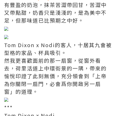
有豐盈的奶泡，抹茶苦澀帶回甘，苦澀中
又帶點甜，奶香只是淺淺的，是為美中不
足，但那味道已比預期之中好。
Tom Dixon x Nodi的客人，十居其九會被
型格的家品、杯具吸引。
然我更喜歡面前的那一扇窗，從窗外看
去，荷里活道上中環街景的一隅，帶來的
愉悅印證了此刻無價，充分領會到「上帝
為你關閉一扇門，必會爲你開啟另一扇
窗」的道理。
***
Tom Dixon x Nodi