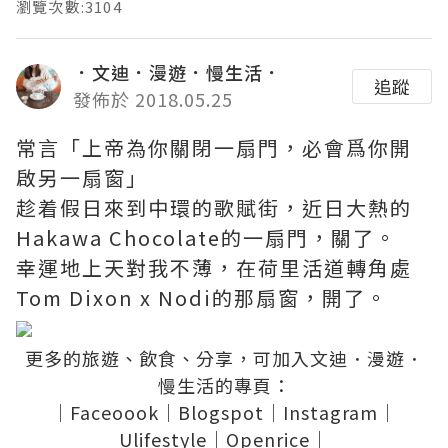
瀏覽次數:3104
．文迪．漫遊．慢生活．
追蹤
發佈於 2018.05.25
常言「上帝為你關閉一扇門，必會爲你開
啟另一扇窗」
趁着假日來到中環的歌賦街，近日大熱的
Hakawa Chocolate的一扇門，關了。
幸運地上天對我不薄，在荷里活道轉角處
Tom Dixon x Nodi的那扇窗，開了。
更多的旅遊、飲食、分享，可加入
文迪．漫遊．
慢生活
的專頁：
｜
Faceoook
｜
Blogspot
｜
Instagram
｜
Ulifestyle
｜
Openrice
｜