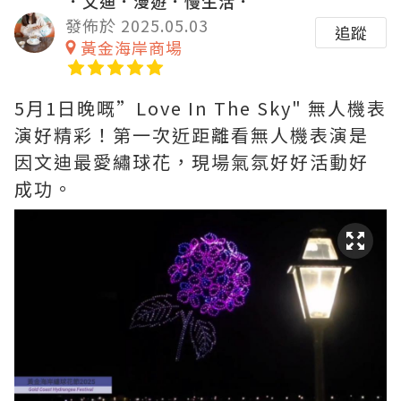
．文迪．漫遊．慢生活．
發佈於 2025.05.03
追蹤
黃金海岸商場
5月1日晚嘅”Love In The Sky" 無人機表
演好精彩！第一次近距離看無人機表演是
因文迪最愛繡球花，現場氣氛好好活動好
成功。