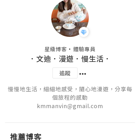
・
星級博客
體驗專員
．文迪．漫遊．慢生活．
追蹤
慢慢地生活，細細地感受，隨心地漫遊，分享每
個旅程的感動

kmmanvin@gmail.com
推薦博客