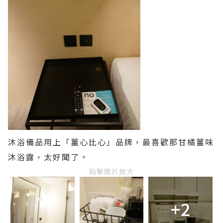
沐浴備品用上「薑心比心」品牌，最喜歡那甘橘薑味
沐浴露，太好聞了。
點擊圖片放大
+2