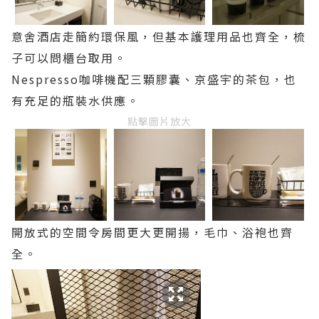
意舍酒店走簡約環保風，但基本護理用品也齊全，梳
子可以問櫃台取用。
Nespresso咖啡機配三顆膠囊、京盛宇的茶包，也
有充足的瓶裝水供應。
點擊圖片放大
開放式的空間令房間更大更開揚，毛巾、浴袍也齊
全。