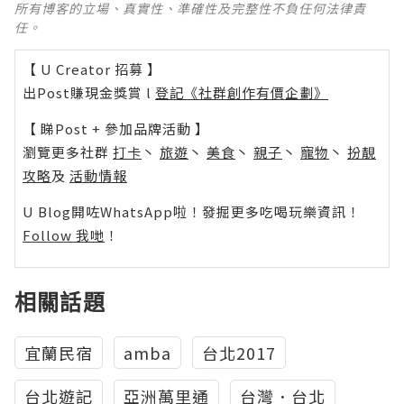
所有博客的立場、真實性、準確性及完整性不負任何法律責
任。
【 U Creator 招募 】
出Post賺現金獎賞 l
登記《社群創作有價企劃》
【 睇Post + 參加品牌活動 】
瀏覽更多社群
打卡
丶
旅遊
丶
美食
丶
親子
丶
寵物
丶
扮靚
攻略
及
活動情報
U Blog開咗WhatsApp啦！發掘更多吃喝玩樂資訊！
Follow 我哋
！
相關話題
宜蘭民宿
amba
台北2017
台北遊記
亞洲萬里通
台灣．台北