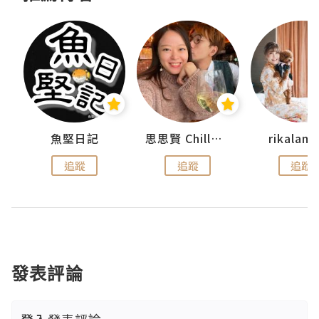
urnal
魚堅日記
思思賢 ChillMyBabe
rikala
追蹤
追蹤
追蹤
發表評論