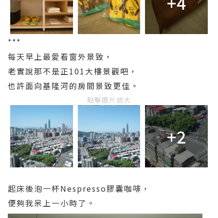
+4
***
每天早上最愛看窗外景致，
老實說那不是正101大樓景觀吧，
也許面向基隆河的房間景致更佳。
點擊圖片放大
+2
起床後泡一杯Nespresso膠囊咖啡，
便夠我呆上一小時了。