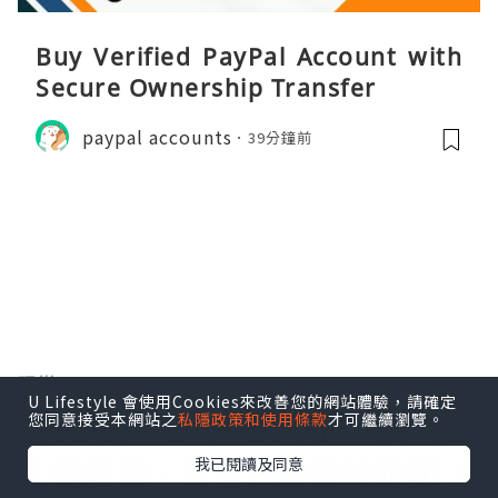
Buy Verified PayPal Account with
Secure Ownership Transfer
paypal accounts
39分鐘前
玩樂
U Lifestyle 會使用Cookies來改善您的網站體驗，請確定
您同意接受本網站之
私隱政策和使用條款
才可繼續瀏覽。
【玩樂】”Love In The Sky" 無
我已閱讀及同意
人機表演．黃金海岸繡球花節｜