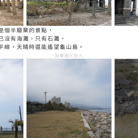
是個半廢棄的景點，
已沒有海灘，只有石灘，
平線，天晴時還能遙望龜山島。
點擊圖片放大