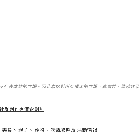
並不代表本站的立場。因此本站對所有博客的立場、真實性、準確性
社群創作有價企劃》
】
丶
美食
丶
親子
丶
寵物
丶
扮靚攻略
及
活動情報