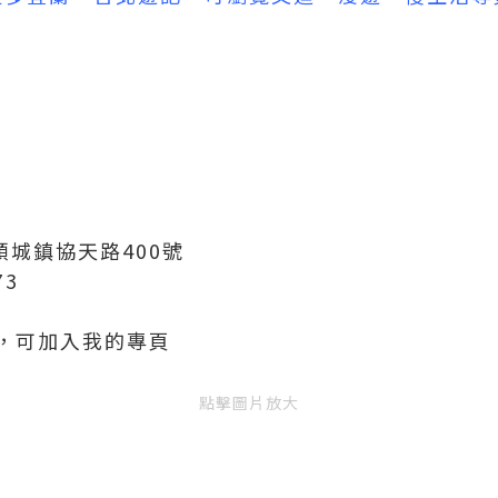
頭城鎮協天路400號
73
，可加入我的專頁
點擊圖片放大