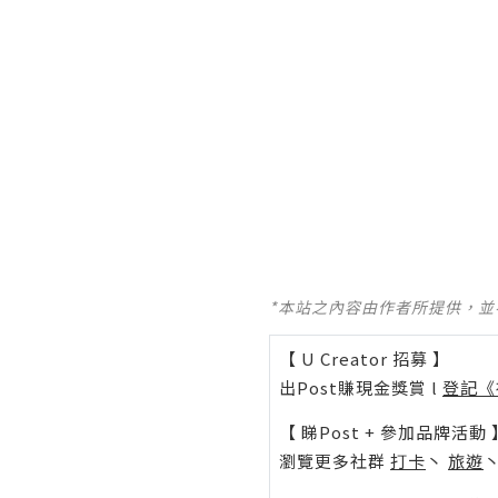
*本站之內容由作者所提供，
【 U Creator 招募 】
出Post賺現金獎賞 l
登記《
【 睇Post + 參加品牌活動 
瀏覽更多社群
打卡
丶
旅遊