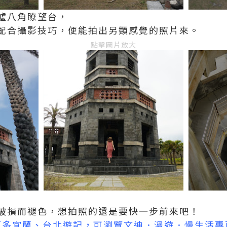
墟八角瞭望台，
配合攝影技巧，便能拍出另類感覺的照片來。
點擊圖片放大
破損而褪色，想拍照的還是要快一步前來吧！
*更多宜蘭、台北遊記，可瀏覽
文迪．漫遊．慢生活
專