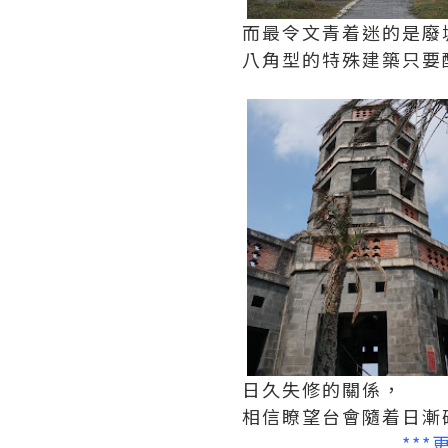
而最令文青着迷的是廢
八角型的特殊建築只要
日久失修的關係，
相信瞭望台會隨着日漸
**