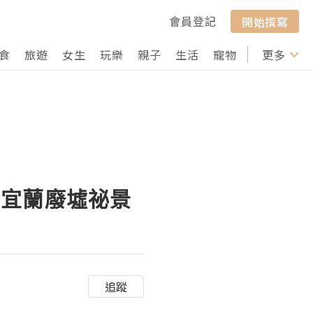
會員登記
開始撰寫
食
旅遊
女生
玩樂
親子
生活
寵物
行山
更多
打卡
的宜蘭廢墟祕景
追蹤