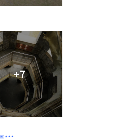
+7
頁***