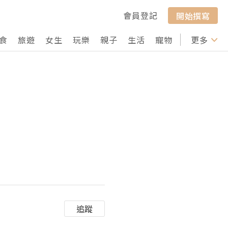
會員登記
開始撰寫
食
旅遊
女生
玩樂
親子
生活
寵物
行山
更多
打卡
追蹤