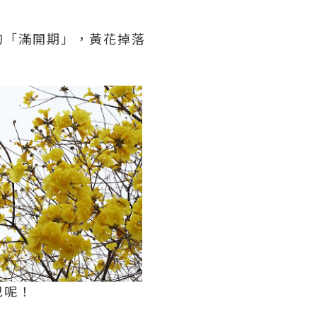
的「滿開期」，黃花掉落
巴呢！