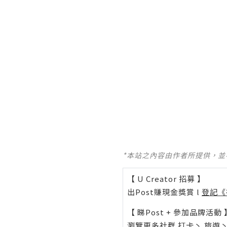
*本站之內容由作者所提供，
【 U Creator 招募 】
出Post賺現金獎賞 l
登記《
【 睇Post + 參加品牌活動 
瀏覽更多社群
打卡
丶
旅遊