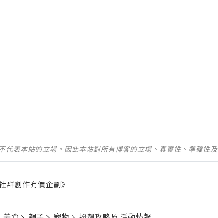
並不代表本站的立場。因此本站對所有博客的立場、真實性、準確性
社群創作有價企劃》
】
丶
美食
丶
親子
丶
寵物
丶
扮靚攻略
及
活動情報