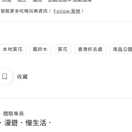
p啦！發掘更多吃喝玩樂資訊！
Follow 我哋
！
本地賞花
風鈴木
賞花
香港好去處
南昌公
收藏
・
體驗專員
．漫遊．慢生活．