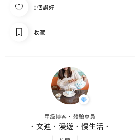
0個讚好
收藏
・
星級博客
體驗專員
．文迪．漫遊．慢生活．