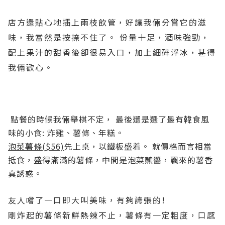
店方還貼心地插上兩枝飲管，好讓我倆分嘗它的滋
味，我當然是按捺不住了。 份量十足，酒味強勁，
配上果汁的甜香後卻很易入口，加上細碎浮冰，甚得
我倆歡心。
點餐的時候我倆舉棋不定， 最後還是選了最有韓食風
味的小食: 炸雞、薯條、年糕。
泡菜薯條($56)
先上桌，以鐵板盛着。 就價格而言相當
抵食，盛得滿滿的薯條，中間是泡菜蘸醬，飄來的薯香
真誘惑。
友人嚐了一口即大叫美味，有夠誇張的!
剛炸起的薯條新鮮熱辣不止，薯條有一定粗度，口感