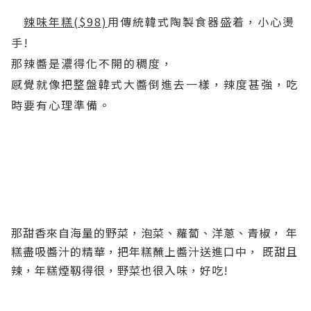
辣味年糕($98)
用傳統韓式陶製食器盛着，小心燙
手!
那辣醬是濃得化不開的稠度，
感覺就像把整盤韓式大醬倒進去一樣，辣度甚強，吃
時要有心理準備。
那甜香來自海量的野菜，泡菜、蘿蔔、洋蔥、青椒， 年
糕盡吸醬汁的精華，把年糕蘸上醬汁送進口中， 既甜且
辣，年糕煙靱得很，野菜也很入味，好吃!