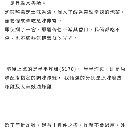
十足且異常香脆。
泡菜蘸醬芝士味香濃，混入了酸香帶點辛辣的泡菜，
蘸薯條來條吃惹味非常。
即使擱了一會，那薯條也不減其香口，我倆都吃不
停，也不顧熱氣把薯條吃光光。
隨後上桌的是
半半炸雞($178)
， 半半炸雞，即是原
味配搭指定的調味炸雞， 我倆選的分別是
原味脆皮
炸雞
及
大蒜豉油炸雞
。
選了無骨炸雞，足有十數件之多，炸漿不會過厚，外