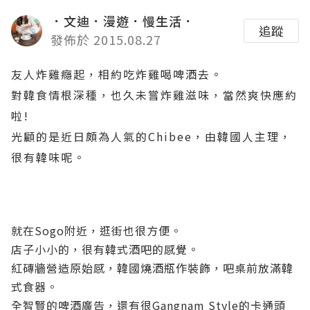
．文迪．漫遊．慢生活．
追蹤
發佈於 2015.08.27
友人炸雞癮起，相約吃炸雞喝啤酒去。
對韓食情根深種，也久未嘗炸雞滋味，當然爽快應約
啦!
光顧的是近日頗為人氣的Chibee，由韓國人主理，
很有韓味呢。
就在Sogo附近，逛街也很方便。
店子小小的，很有韓式酒吧的感覺。
紅磚牆營造原始感，韓國燒酒瓶作裝飾，吧桌前放滿韓
式食器。
全智賢的啤酒廣告，還有很Gangnam Style的卡通頭