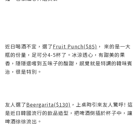
近日喝酒不宜，選了
Fruit Punch($85)
， 來的是一大
瓶的份量，
足可分4-5杯了。冰涼透心，有甜美的果
香，隱隱還嚐到五味子的酸甜，感覺就是特調的韓味賓
治，很是特別。
友人選了
Beergarita($130)
，上桌時引來友人驚呼! 這
是近日韓國流行的飲品造型，把啤酒倒插於杯子中，讓
啤酒徐徐流出。