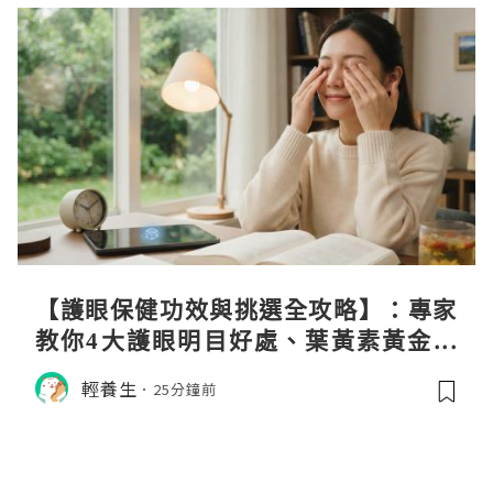
【護眼保健功效與挑選全攻略】：專家
教你4大護眼明目好處、葉黃素黃金比
例與挑選秘訣
輕養生
25分鐘前