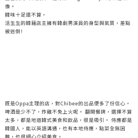
像。
韓味十足還不算，
活生生的韓藉店主擁有韓劇男演員的身型與氣質，差點
被迷倒!
既是Oppa主理的店，對Chibee的出品便多了份信心。
啤酒是少不了，炸雞不免上火呢。 翻開餐牌，選擇不算
太多，都是地道韓式美食和飲品，很是吸引。 侍應都是
韓國人，能以英語溝通，也有本地侍應，點菜全無困
難，也很細心介紹美食。