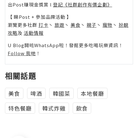
出Post賺現金獎賞 l
登記《社群創作有價企劃》
【 睇Post + 參加品牌活動 】
瀏覽更多社群
打卡
丶
旅遊
丶
美食
丶
親子
丶
寵物
丶
扮靚
攻略
及
活動情報
U Blog開咗WhatsApp啦！發掘更多吃喝玩樂資訊！
Follow 我哋
！
相關話題
美食
啤酒
韓國菜
本地餐廳
特色餐廳
韓式炸雞
飲食