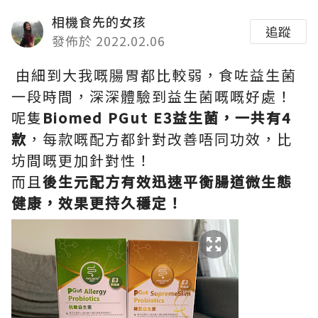
相機食先的女孩
追蹤
發佈於 2022.02.06
由細到大我嘅腸胃都比較弱，食咗益生菌
一段時間，深深體驗到益生菌嘅嘅好處！
呢隻
Biomed PGut E3益生菌，一共有4
款
，每款嘅配方都針對改善唔同功效，比
坊間嘅更加針對性！
而且
後生元配方有效迅速平衡腸道微生態
健康，效果更持久穩定！