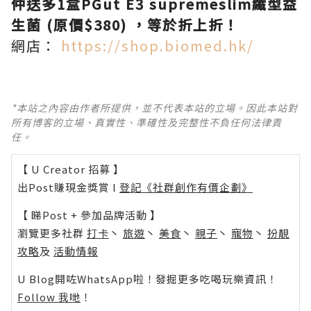
仲送多1盒PGut E3 supremeslim纖型益
生菌 (原價$380) ，等於折上折！
網店：
https://shop.biomed.hk/
*本站之內容由作者所提供，並不代表本站的立場。因此本站對
所有博客的立場、真實性、準確性及完整性不負任何法律責
任。
【 U Creator 招募 】
出Post賺現金獎賞 l
登記《社群創作有價企劃》
【 睇Post + 參加品牌活動 】
瀏覽更多社群
打卡
丶
旅遊
丶
美食
丶
親子
丶
寵物
丶
扮靚
攻略
及
活動情報
U Blog開咗WhatsApp啦！發掘更多吃喝玩樂資訊！
Follow 我哋
！