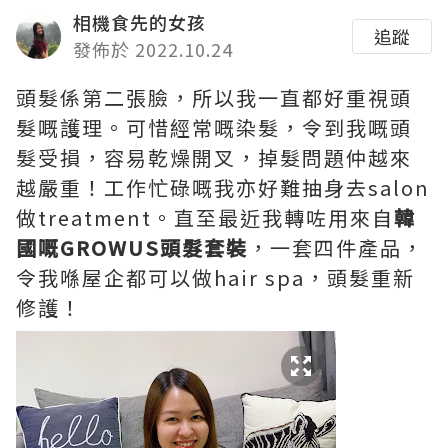
相機食先的女孩
追蹤
發佈於 2022.10.24
頭髮係第二張臉，所以我一直都好重視頭
髮嘅護理。可惜經常嘅染髮，令到我嘅頭
髮受損，容易乾燥開叉，掉髮問題仲越來
越嚴重！工作忙碌嘅我亦好難抽身去salon
做treatment。直至最近我轉咗用來自
韓
國嘅GROWUS頭髮套裝
，一套四件產品，
令我喺屋企都可以做hair spa，頭髮重新
修護！