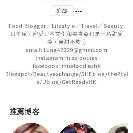
追蹤
Food Blogger／Lifestyle／Travel／Beauty 

日本瘋，超愛日本文化和美食�也是一名甜品
控，無甜不歡 :)

email: tung42329@gmail.com

instagram:missfoodies

facebook: missfoodieshk

Blogspot/Beautyexchange/SHEblog/theZtyl
e/Ublog/GetReadyHK
推薦博客