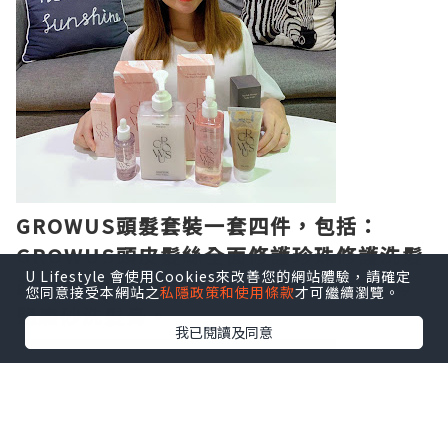
GROWUS頭髮套裝一套四件，包括：
GROWUS頭皮髮絲全面修護珍珠修護洗髮
U Lifestyle 會使用Cookies來改善您的網站體驗，請確定
露，頭皮修護精華，免沖洗護髮噴霧及海
您同意接受本網站之
私隱政策和使用條款
才可繼續瀏覽。
鹽磨砂洗髮膏。
我已閱讀及同意