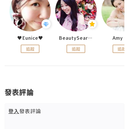
h 夏沫
♥Eunice♥
BeautySearch
Amy N
追蹤
追蹤
追蹤
發表評論
登入
發表評論