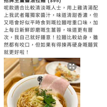
招牌生薑醬油拉麵 ($95)
呢款適合比較清淡嘅人士，用上雞清湯配
上我武者羅獨家醬汁，味道清甜香濃，但
又唔會好似平時食到嘅拉麵咁重口味，加
上每日新鮮即磨嘅生薑蓉，味道更有層
次，我自己就好鍾意！拉麵比較幼身，雖
然都有咬口，但如果有得揀再硬身嘅麵質
就更好啦！