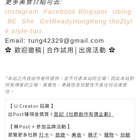
更多美食介紹可去:
Instagram
Facebook
Blogspot
Ublog
BE
She
GetReadyHongKong
theZtyl
e
style-tips
Email: tung42329@gmail.com
✿ 歡迎邀稿│合作試用│出席活動 ✿
*本站之內容由作者所提供，並不代表本站的立場。因此本站對
所有博客的立場、真實性、準確性及完整性不負任何法律責
任。
【 U Creator 招募 】
出Post賺現金獎賞 l
登記《社群創作有價企劃》
【 睇Post + 參加品牌活動 】
瀏覽更多社群
打卡
丶
旅遊
丶
美食
丶
親子
丶
寵物
丶
扮靚