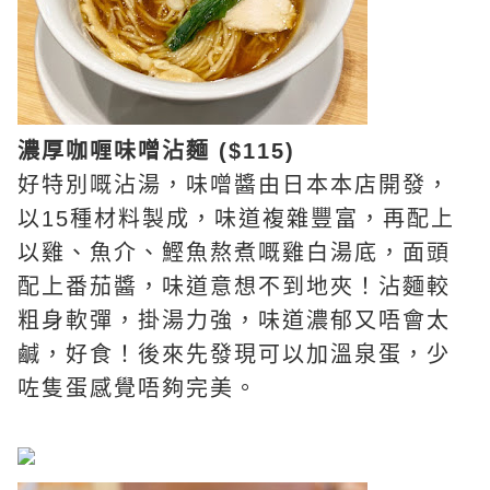
濃
厚咖喱味噌沾麵 ($115)
好特別嘅沾湯，味噌醬由日本本店開發，
以15種材料製成，味道複雜豐富，再配上
以雞、魚介、鰹魚熬煮嘅雞白湯底，面頭
配上番茄醬，味道意想不到地夾！沾麵較
粗身軟彈，掛湯力強，味道濃郁又唔會太
鹹，好食！後來先發現可以加溫泉蛋，少
咗隻蛋感覺唔夠完美。