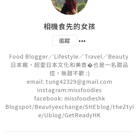
相機食先的女孩
追蹤
Food Blogger／Lifestyle／Travel／Beauty 

日本瘋，超愛日本文化和美食�也是一名甜品
控，無甜不歡 :)

email: tung42329@gmail.com

instagram:missfoodies

facebook: missfoodieshk

Blogspot/Beautyexchange/SHEblog/theZtyl
e/Ublog/GetReadyHK