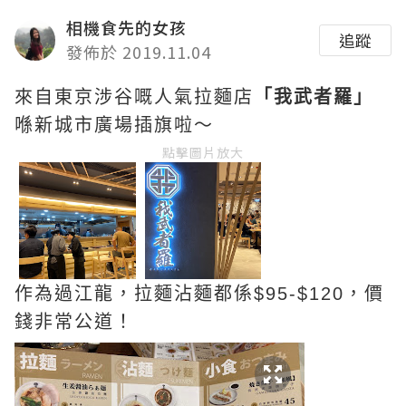
相機食先的女孩
追蹤
發佈於 2019.11.04
來自東京涉谷嘅人氣拉麵店
「我武者羅」
喺新城市廣場插旗啦～
點擊圖片放大
作為過江龍，拉麵沾麵都係$95-$120，價
錢非常公道！