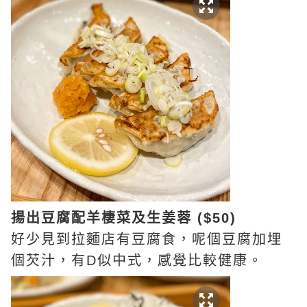
揚出豆腐配羊棲菜及生姜蓉 ($50)
好少見到拉麵店有豆腐食，呢個豆腐加埋
個芡汁，有D似中式，感覺比較健康。