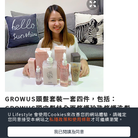
GROWUS頭髮套裝一套四件，包括：
GROWUS頭皮髮絲全面修護珍珠修護洗髮
U Lifestyle 會使用Cookies來改善您的網站體驗，請確定
露，頭皮修護精華，免沖洗護髮噴霧及海
您同意接受本網站之
私隱政策和使用條款
才可繼續瀏覽。
鹽磨砂洗髮膏。
我已閱讀及同意