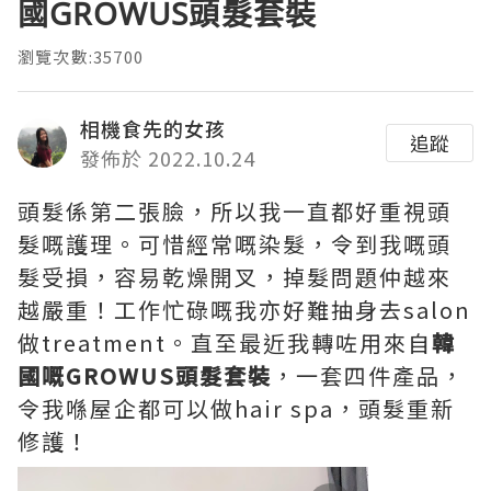
國GROWUS頭髮套裝
瀏覽次數:35700
相機食先的女孩
追蹤
發佈於 2022.10.24
頭髮係第二張臉，所以我一直都好重視頭
髮嘅護理。可惜經常嘅染髮，令到我嘅頭
髮受損，容易乾燥開叉，掉髮問題仲越來
越嚴重！工作忙碌嘅我亦好難抽身去salon
做treatment。直至最近我轉咗用來自
韓
國嘅GROWUS頭髮套裝
，一套四件產品，
令我喺屋企都可以做hair spa，頭髮重新
修護！