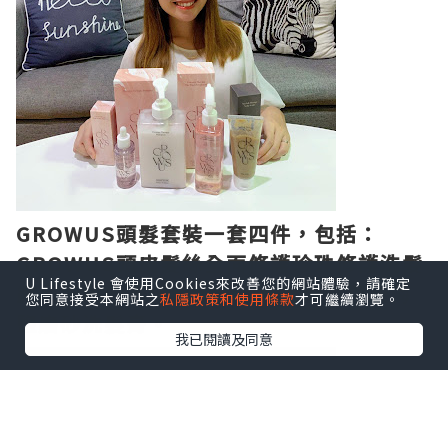
GROWUS頭髮套裝一套四件，包括：
GROWUS頭皮髮絲全面修護珍珠修護洗髮
U Lifestyle 會使用Cookies來改善您的網站體驗，請確定
露，頭皮修護精華，免沖洗護髮噴霧及海
您同意接受本網站之
私隱政策和使用條款
才可繼續瀏覽。
鹽磨砂洗髮膏。
我已閱讀及同意