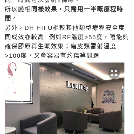
同一時間可以發射2條線，
所以變相
同樣效果，只需用一半嘅療程時
間
。
另外，DH HIFU相較其他類型療程安全度
同成效亦較高
:
例如
RF
溫度
>55
度，唔
能夠
確保膠原再生嘅效果；
磨皮類雷射溫度
>100
度，又會容易有
灼傷等問題