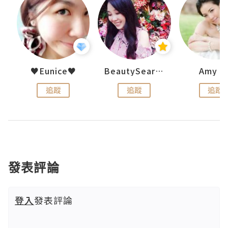
h 夏沫
♥Eunice♥
BeautySearch
Amy N
追蹤
追蹤
追蹤
發表評論
登入
發表評論