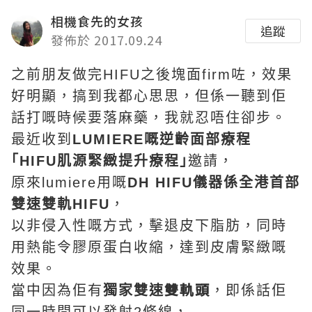
相機食先的女孩
追蹤
發佈於 2017.09.24
之前朋友做完HIFU之後塊面firm咗，效果
好明顯，搞到我都心思思，但係一聽到佢
話打嘅時候要落麻藥，我就忍唔住卻步。
最近收到
LUMIERE嘅逆齡面部療程
｢HIFU肌源緊緻提升療程｣
邀請，
原來lumiere用嘅
DH HIFU儀器係全港首部
雙速雙軌HIFU
，
以非侵入性嘅方式，‭擊退‬皮下脂肪，同時
用熱能令膠原蛋白收縮，達到皮膚緊緻嘅
效果。
雙軌頭
‬當中因為佢有
獨家
雙速
，即係話佢