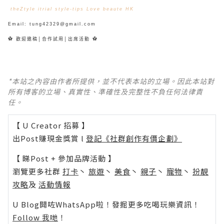
theZtyle
itrial
style-tips
Love beaute HK
Email: tung42329@gmail.com
✿ 歡迎邀稿│合作試用│出席活動 ✿
*本站之內容由作者所提供，並不代表本站的立場。因此本站對
所有博客的立場、真實性、準確性及完整性不負任何法律責
任。
【 U Creator 招募 】
出Post賺現金獎賞 l
登記《社群創作有價企劃》
【 睇Post + 參加品牌活動 】
瀏覽更多社群
打卡
丶
旅遊
丶
美食
丶
親子
丶
寵物
丶
扮靚
攻略
及
活動情報
U Blog開咗WhatsApp啦！發掘更多吃喝玩樂資訊！
Follow 我哋
！