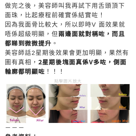
做完之後，美容師叫我再試下用舌頭頂下
面珠，比起療程前確實係結實咗！
因為我面骨比較大，所以即時V 面效果就
兩邊面就對稱咗，而且
唔係超級明顯，但
都睇到微微提升
。
美容師話2星期後效果會更加明顯，果然有
2星期後塊面真係V多咗，側面
圖有真相，
輪廓都明顯咗
！！！
點擊圖片放大
－－－