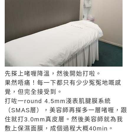
先搽上啫喱降溫，然後開始打啦。
果然唔痛！每一下都只有少少冤冤地嘅感
覺，但完全接受到。
打咗一round 4.5mm淺表肌腱膜系統
（SMAS層），美容師再搽多一層啫喱，跟
住就打3.0mm真皮層。然後美容師就為我
敷上保濕面膜，成個過程大概40min。