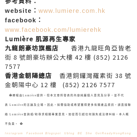
參考資料：
website：
www.lumiere.com.hk
facebook：
www.facebook.com/lumierehk
Lumière 肌源再生專家
九龍朗豪坊旗艦店
香港九龍旺角亞皆老
街 8 號朗豪坊辦公大樓 42 樓 (852) 2126
7577
香港金朝陽總店
香港銅鑼灣羅素街 38 號
金朝陽中心 12 樓 (852) 2126 7577
✿療程由
Lumière
提供，但本文章所發表的內容純屬個人意見及分享，並不代
表
Lumière
的言論及立場。因此，如需協助或希望獲得更多有關產品資訊，請直接聯
絡
Lumière
查詢或∕和尋求相關專業意見。如從而引起任何損失或法律糾紛，本人概
不負責。 ✿
Instagram
Facebook
Blogspot
Ublog
BE
She
GetReadyHongKong