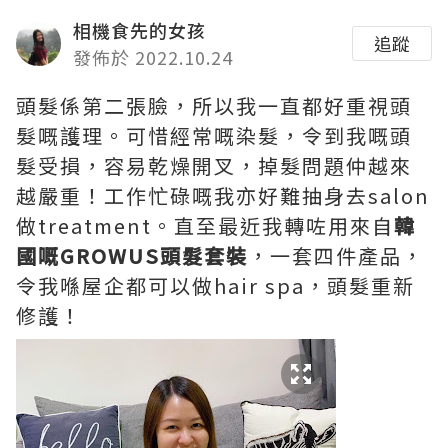
相機食先的女孩
追蹤
發佈於 2022.10.24
頭髮係第二張臉，所以我一直都好重視頭
髮嘅護理。可惜經常嘅染髮，令到我嘅頭
髮受損，容易乾燥開叉，掉髮問題仲越來
越嚴重！工作忙碌嘅我亦好難抽身去salon
做treatment。直至最近我轉咗用來自
韓
國嘅GROWUS頭髮套裝
，一套四件產品，
令我喺屋企都可以做hair spa，頭髮重新
修護！