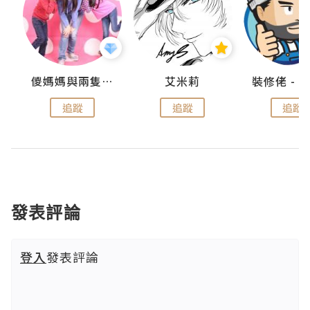
點滴
儍媽媽與兩隻小魔怪之家
艾米莉
追蹤
追蹤
追蹤
發表評論
登入
發表評論