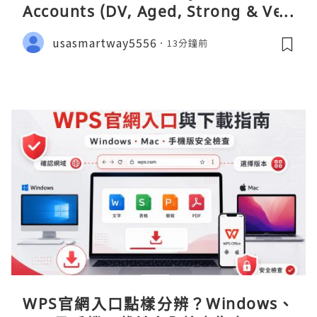
Accounts (DV, Aged, Strong & Veri
fied)
usasmartway5556
13分鐘前
WPS官網入口點樣分辨？Windows、