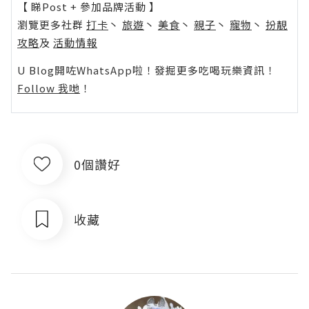
【 睇Post + 參加品牌活動 】
瀏覽更多社群
打卡
丶
旅遊
丶
美食
丶
親子
丶
寵物
丶
扮靚
攻略
及
活動情報
U Blog開咗WhatsApp啦！發掘更多吃喝玩樂資訊！
Follow 我哋
！
0個讚好
收藏