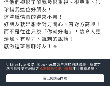
但他們卻很了解我及很重視、很尊重、很
珍惜我這位好朋友！
這些感情真的得來不易！
好朋友就是想令對方開心、替對方高興！
而不是往往只說「你就好啦」！這令人更
煩燥、有壓力、諷刺的說話！
感激這班無聊好友！☺️
U Lifestyle 會使用Cookies來改善您的網站體驗，請確定
*本站之內容由作者所提供，並不代表本站的立場。因此本站對
您同意接受本網站之
私隱政策和使用條款
才可繼續瀏覽。
所有博客的立場、真實性、準確性及完整性不負任何法律責
我已閱讀及同意
任。
【 U Creator 招募 】
出Post賺現金獎賞 l
登記《社群創作有價企劃》
【 睇Post + 參加品牌活動 】