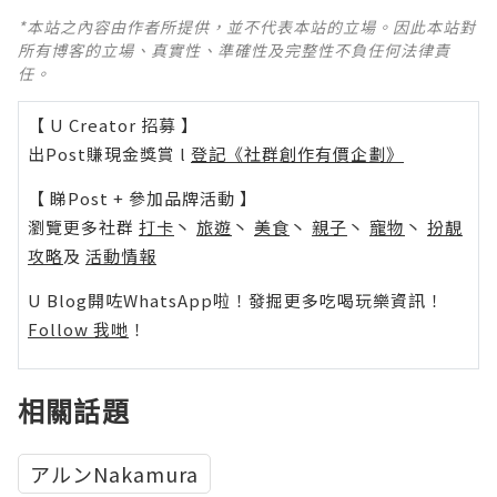
*本站之內容由作者所提供，並不代表本站的立場。因此本站對
所有博客的立場、真實性、準確性及完整性不負任何法律責
任。
【 U Creator 招募 】
出Post賺現金獎賞 l
登記《社群創作有價企劃》
【 睇Post + 參加品牌活動 】
瀏覽更多社群
打卡
丶
旅遊
丶
美食
丶
親子
丶
寵物
丶
扮靚
攻略
及
活動情報
U Blog開咗WhatsApp啦！發掘更多吃喝玩樂資訊！
Follow 我哋
！
相關話題
アルンNakamura