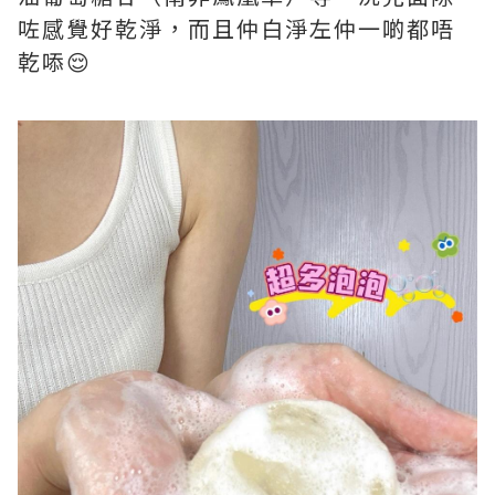
咗感覺好乾淨，而且仲白淨左仲一啲都唔
乾㖭😌