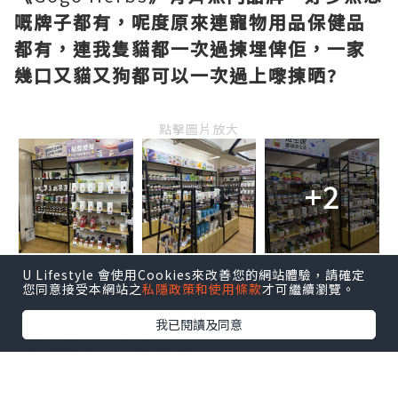
我同小朋友一直都有食保健品習慣，早兩
日朋友帶我
去左
旺角樓上保健專品門店，
嗰度款式好多而且價錢超級親民?
U Lifestyle 會使用Cookies來改善您的網站體驗，請確定
您同意接受本網站之
私隱政策和使用條款
才可繼續瀏覽。
點擊圖片放大
我已閱讀及同意