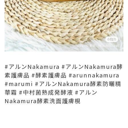
#アルンNakamura #アルンNakamura酵
素護膚品 #酵素護膚品 #arunnakamura
#marumi #アルンNakamura酵素防曬精
華霜 #中村菌熟成発酵液 #アルン
Nakamura酵素洗面護膚梘