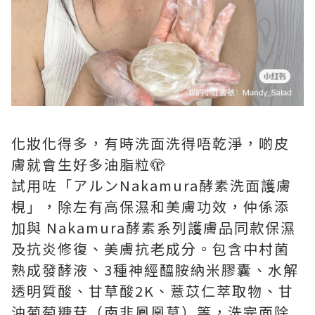
化妝化得多，有時洗面洗得唔乾淨，啲皮
膚就會生好多油脂粒🫣
試用咗「アルンNakamura酵素洗面護膚
梘」，除左有高保濕和美膚功效，仲係添
加與 Nakamura酵素系列護膚品同款保濕
及抗炎修復、美膚抗老成分。包含中村菌
熟成發酵液、3種神經醯胺納米膠囊、水解
透明質酸、甘草酸2K、薏苡仁萃取物、甘
油葡萄糖苷（南非鳳凰草）等，洗完面除