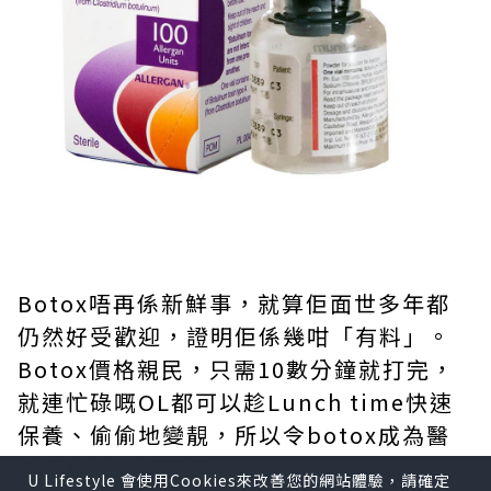
Botox唔再係新鮮事，就算佢面世多年都
仍然好受歡迎，證明佢係幾咁「有料」。
Botox價格親民，只需10數分鐘就打完，
就連忙碌嘅OL都可以趁Lunch time快速
保養、偷偷地變靚，所以令botox成為醫
美療程入門嘅首選。
U Lifestyle 會使用Cookies來改善您的網站體驗，請確定