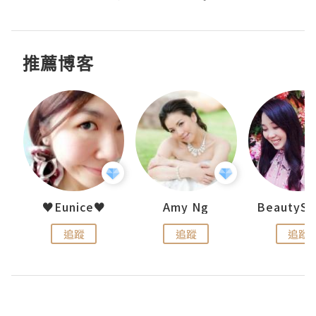
推薦博客
h 夏沫
♥Eunice♥
Amy Ng
追蹤
追蹤
追蹤