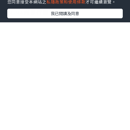
您同意接受本網站之
私隱政策和使用條款
才可繼續瀏覽。
Botox肉毒桿菌素係咩？
我已閱讀及同意
唔知大家知唔知肉毒桿菌最早期係應用喺
治療肌肉過度活動所引致嘅斜視、眼瞼痙
攣等毛病。直到1986
年
有一位加拿大眼科
醫師Jean Carruthers喺治療斜視病患過
程意外發現病患眼周嘅紋路竟然消失咗，
所以就有愈來愈多肉毒桿菌嘅美容功效被
挖掘出嚟。