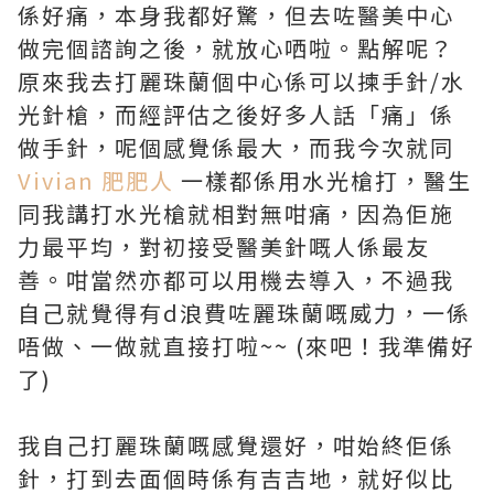
係好痛，本身我都好驚，但去咗醫美中心
做完個諮詢之後，就放心哂啦。點解呢？
原來我去打麗珠蘭個中心係可以揀手針/水
光針槍，而經評估之後好多人話「痛」係
做手針，呢個感覺係最大，而我今次就同
Vivian 肥肥人
一樣都係用水光槍打，醫生
同我講打水光槍就相對無咁痛，因為佢施
力最平均，對初接受醫美針嘅人係最友
善。咁當然亦都可以用機去導入，不過我
自己就覺得有d浪費咗麗珠蘭嘅威力，一係
唔做、一做就直接打啦~~ (來吧！我準備好
了)
我自己打麗珠蘭嘅感覺還好，咁始終佢係
針，打到去面個時係有吉吉地，就好似比