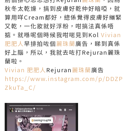
秋冬太乾燥，搞到皮膚好乾仲好暗啞，就
算用咩Cream都好，總係覺得皮膚好繃緊
又乾，一化妝就好浮粉，咁搞法真係唔
掂。就喺呢個時候我咁啱見到Kol
Vivian
肥肥人
早排拍咗個
麗珠蘭
廣告，睇到真係
好上腦，所以，我就去咗打Rejuran麗珠
蘭啦。
Vivian 肥肥人
Rejuran
麗珠蘭
廣告
https://www.instagram.com/p/DDZP
ZkuTa_C/