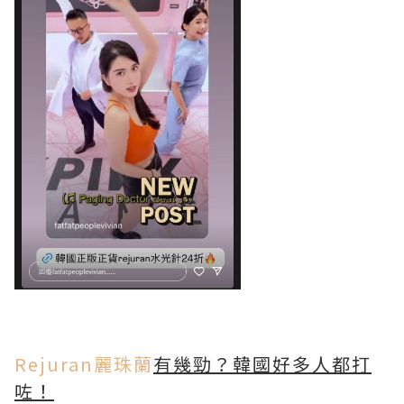
Rejuran麗珠蘭
有幾勁？韓國好多人都打
咗！