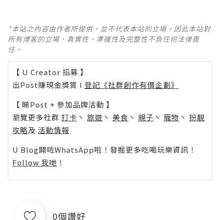
*本站之內容由作者所提供，並不代表本站的立場。因此本站對
所有博客的立場、真實性、準確性及完整性不負任何法律責
任。
【 U Creator 招募 】
出Post賺現金獎賞 l
登記《社群創作有價企劃》
【 睇Post + 參加品牌活動 】
瀏覽更多社群
打卡
丶
旅遊
丶
美食
丶
親子
丶
寵物
丶
扮靚
攻略
及
活動情報
U Blog開咗WhatsApp啦！發掘更多吃喝玩樂資訊！
Follow 我哋
！
0個讚好