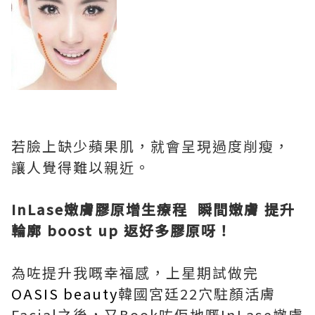
若臉上缺少蘋果肌，就會呈現過度削瘦，
讓人覺得難以親近。
InLase
嫩膚膠原增生療程
瞬間嫩膚
提升
輪廓
boost up
返好多膠原呀！
為咗提升我嘅幸福感，上星期試做完
OASIS beauty
韓國宮廷22穴駐顏活膚
Facial之後，又Book咗佢地嘅InLase嫩膚