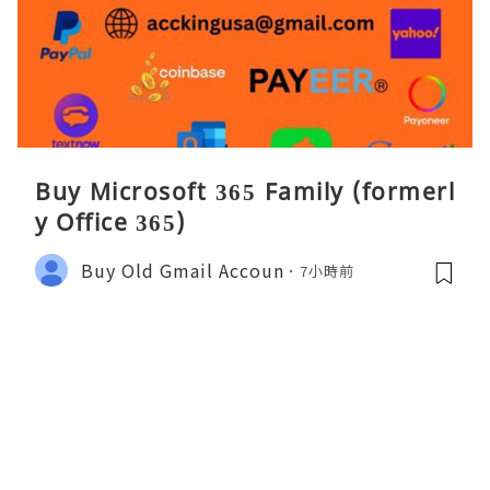
Buy Microsoft 365 Family (formerl
y Office 365)
Buy Old Gmail Accoun
7小時前