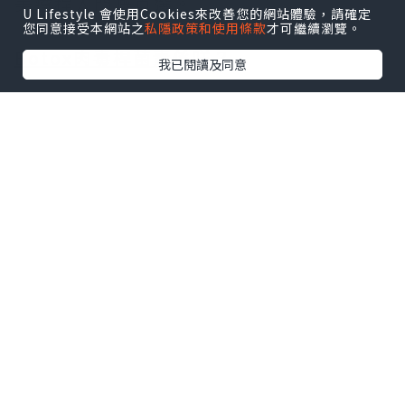
美療程入門嘅首選。
U Lifestyle 會使用Cookies來改善您的網站體驗，請確定
您同意接受本網站之
私隱政策和使用條款
才可繼續瀏覽。
Botox肉毒桿菌素係咩？
我已閱讀及同意
唔知大家知唔知肉毒桿菌最早期係應用喺
治療肌肉過度活動所引致嘅斜視、眼瞼痙
攣等毛病。直到1986
年
有一位加拿大眼科
醫師Jean Carruthers喺治療斜視病患過
程意外發現病患眼周嘅紋路竟然消失咗，
所以就有愈來愈多肉毒桿菌嘅美容功效被
挖掘出嚟。