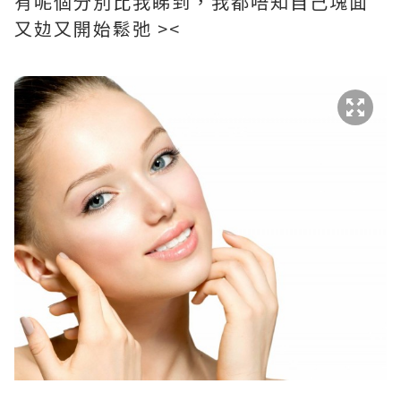
有呢個分別比我睇到，我都唔知自己塊面
又攰又開始鬆弛 ><