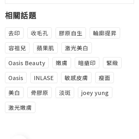
相關話題
去印
收毛孔
膠原自生
輪廓提昇
容祖兒
蘋果肌
激光美白
Oasis Beauty
嫩膚
暗瘡印
緊緻
Oasis
INLASE
敏感皮膚
瘦面
美白
骨膠原
淡斑
joey yung
激光嫩膚