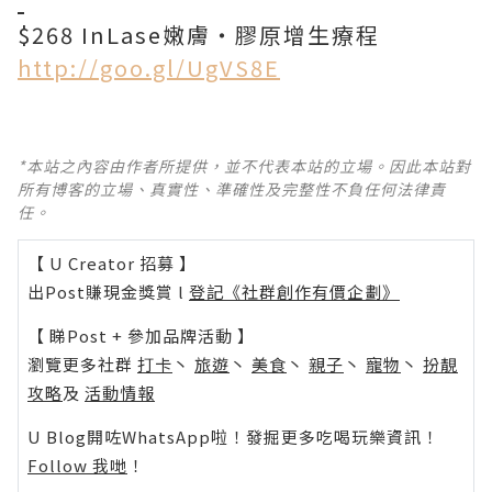
$268 InLase嫩膚‧膠原增生療程
http://goo.gl/UgVS8E
*本站之內容由作者所提供，並不代表本站的立場。因此本站對
所有博客的立場、真實性、準確性及完整性不負任何法律責
任。
【 U Creator 招募 】
出Post賺現金獎賞 l
登記《社群創作有價企劃》
【 睇Post + 參加品牌活動 】
瀏覽更多社群
打卡
丶
旅遊
丶
美食
丶
親子
丶
寵物
丶
扮靚
攻略
及
活動情報
U Blog開咗WhatsApp啦！發掘更多吃喝玩樂資訊！
Follow 我哋
！