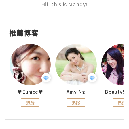
Hii, this is Mandy!
推薦博客
h 夏沫
♥Eunice♥
Amy Ng
追蹤
追蹤
追蹤