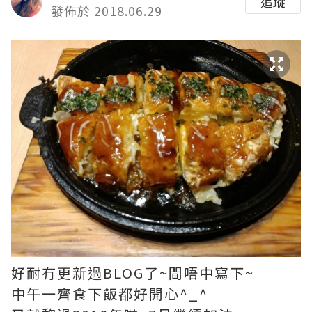
追蹤
發佈於 2018.06.29
好耐冇更新過BLOG了~間唔中寫下~
中午一齊食下飯都好開心^_^