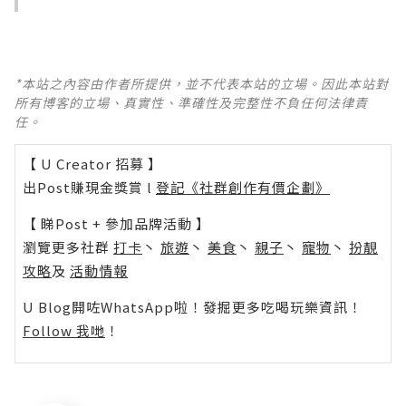
*本站之內容由作者所提供，並不代表本站的立場。因此本站對
所有博客的立場、真實性、準確性及完整性不負任何法律責
任。
【 U Creator 招募 】
出Post賺現金獎賞 l
登記《社群創作有價企劃》
【 睇Post + 參加品牌活動 】
瀏覽更多社群
打卡
丶
旅遊
丶
美食
丶
親子
丶
寵物
丶
扮靚
攻略
及
活動情報
U Blog開咗WhatsApp啦！發掘更多吃喝玩樂資訊！
Follow 我哋
！