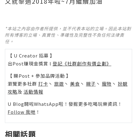
又就黎過2018年啦~7月繼續加油
*本站之內容由作者所提供，並不代表本站的立場。因此本站對
所有博客的立場、真實性、準確性及完整性不負任何法律責
任。
【 U Creator 招募 】
出Post賺現金獎賞 l
登記《社群創作有價企劃》
【 睇Post + 參加品牌活動 】
瀏覽更多社群
打卡
丶
旅遊
丶
美食
丶
親子
丶
寵物
丶
扮靚
攻略
及
活動情報
U Blog開咗WhatsApp啦！發掘更多吃喝玩樂資訊！
Follow 我哋
！
相關話題