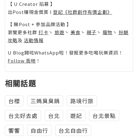
【 U Creator 招募 】
出Post賺現金獎賞 l
登記《社群創作有價企劃》
【 睇Post + 參加品牌活動 】
瀏覽更多社群
打卡
丶
旅遊
丶
美食
丶
親子
丶
寵物
丶
扮靚
攻略
及
活動情報
U Blog開咗WhatsApp啦！發掘更多吃喝玩樂資訊！
Follow 我哋
！
相關話題
台櫻
三媽臭臭鍋
路境行旅
台北好去處
台北
遊記
台北景點
饗饗
自由行
台北自由行