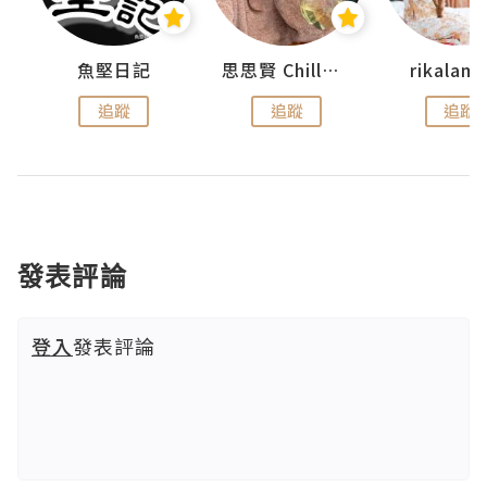
urnal
魚堅日記
思思賢 ChillMyBabe
rikala
追蹤
追蹤
追蹤
發表評論
登入
發表評論