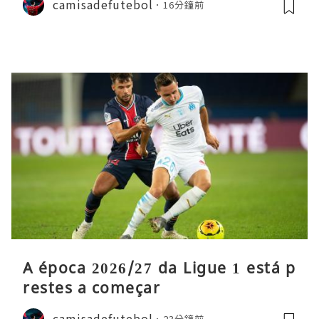
camisadefutebol
16分鐘前
A época 2026/27 da Ligue 1 está p
restes a começar
camisadefutebol
23分鐘前