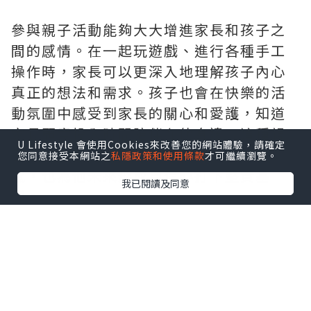
參與親子活動能夠大大增進家長和孩子之
間的感情。在一起玩遊戲、進行各種手工
操作時，家長可以更深入地理解孩子內心
真正的想法和需求。孩子也會在快樂的活
動氛圍中感受到家長的關心和愛護，知道
家長願意投入時間陪伴在他身邊。這種親
U Lifestyle 會使用Cookies來改善您的網站體驗，請確定
密依附的感覺能讓孩子建立強大的安全
您同意接受本網站之
私隱政策和使用條款
才可繼續瀏覽。
感，也為他未來形成自信心打下堅實基
我已閱讀及同意
礎。
2.訓練社交技巧
參與一些集體性質的親子活動，例如夏令
營、親子
大阪酒店
旅行團等，可以讓孩子