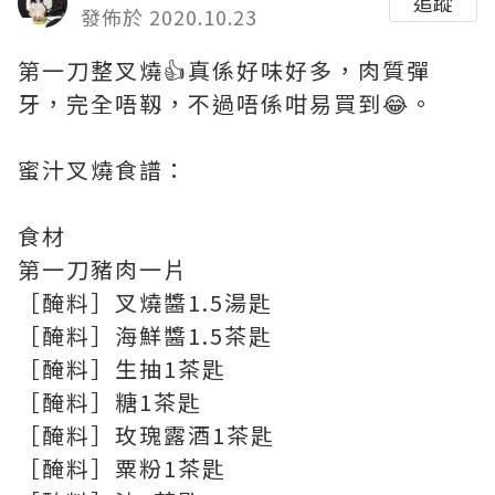
追蹤
發佈於 2020.10.23
第一刀整叉燒👍真係好味好多，肉質彈
牙，完全唔靱，不過唔係咁易買到😂。
蜜汁叉燒食譜：
食材
第一刀豬肉一片
［醃料］叉燒醬1.5湯匙
［醃料］海鮮醬1.5茶匙
［醃料］生抽1茶匙
［醃料］糖1茶匙
［醃料］玫瑰露酒1茶匙
［醃料］粟粉1茶匙