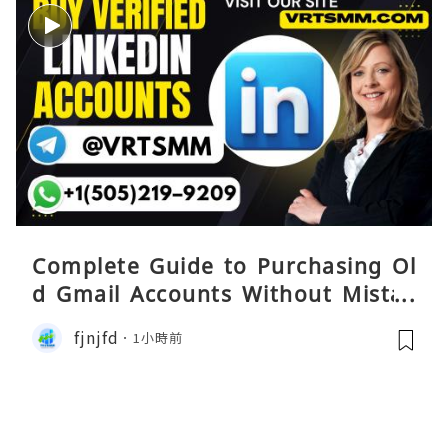
Complete Guide to Purchasing Ol
d Gmail Accounts Without Mistak
es
fjnjfd
1小時前