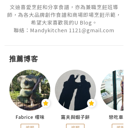
文迪喜愛烹飪和分享食譜，亦為兼職烹飪班導
師，為各大品牌創作食譜和商場即場烹飪示範，
希望大家喜歡我的U Blog。

推薦博客
Fabrice 嚐味
窩夫與蝦子餅
戀吃車
追蹤
追蹤
追蹤