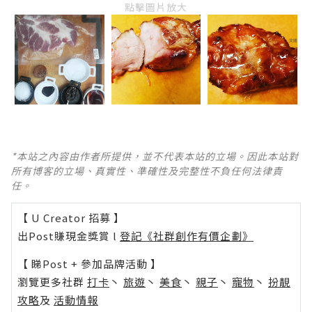
點擊圖片放大
*本站之內容由作者所提供，並不代表本站的立場。因此本站對
所有博客的立場、真實性、準確性及完整性不負任何法律責
任。
【 U Creator 招募 】
出Post賺現金獎賞 l
登記《社群創作有價企劃》
【 睇Post + 參加品牌活動 】
瀏覽更多社群
打卡
丶
旅遊
丶
美食
丶
親子
丶
寵物
丶
扮靚
攻略
及
活動情報