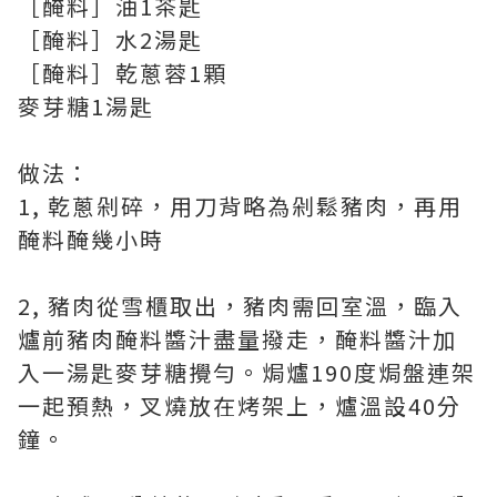
［醃料］油1茶匙
［醃料］水2湯匙
［醃料］乾蔥蓉1顆
麥芽糖1湯匙
做法：
1, 乾蔥剁碎，用刀背略為剁鬆豬肉，再用
醃料醃幾小時
2, 豬肉從雪櫃取出，豬肉需回室溫，臨入
爐前豬肉醃料醬汁盡量撥走，醃料醬汁加
入一湯匙麥芽糖攪勻。焗爐190度焗盤連架
一起預熱，叉燒放在烤架上，爐溫設40分
鐘。