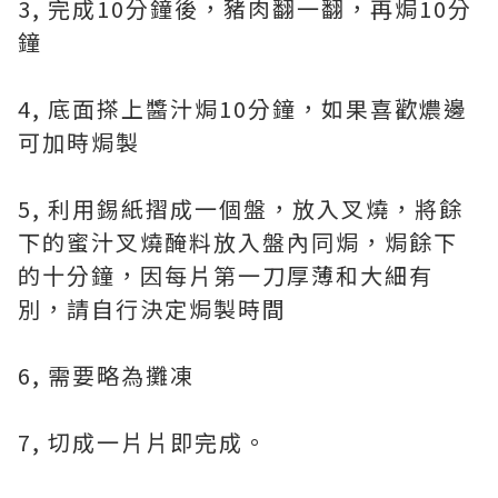
3, 完成10分鐘後，豬肉翻一翻，再焗10分
鐘
4, 底面搽上醬汁焗10分鐘，如果喜歡燶邊
可加時焗製
5, 利用錫紙摺成一個盤，放入叉燒，將餘
下的蜜汁叉燒醃料放入盤內同焗，焗餘下
的十分鐘，因每片第一刀厚薄和大細有
別，請自行決定焗製時間
6, 需要略為攤凍
7, 切成一片片即完成。