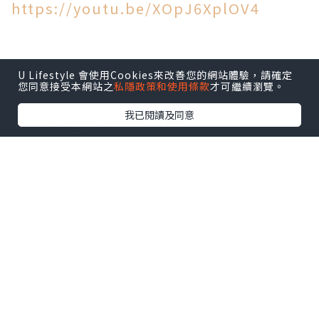
https://youtu.be/XOpJ6XplOV4
食材
U Lifestyle 會使用Cookies來改善您的網站體驗，請確定
您同意接受本網站之
私隱政策和使用條款
才可繼續瀏覽。
我已閱讀及同意
全雞 1隻淨重900克
薑 3片
蔥白段 幾棵
［醃料 ］
生抽 1茶匙
糖 1茶匙
鹽焗雞粉 18克
玫瑰露酒 1茶匙
做法：
1. 先將
醃料
玫瑰露酒、生抽、糖和鹽焗雞