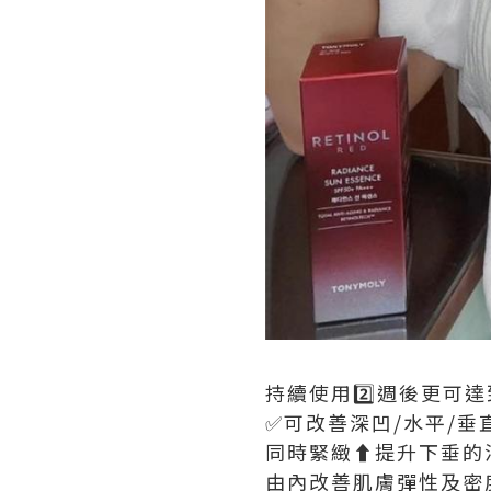
持續使用2️⃣週後更可
✅可改善深凹/水平/垂
同時緊緻⬆️提升下垂的
由內改善肌膚彈性及密