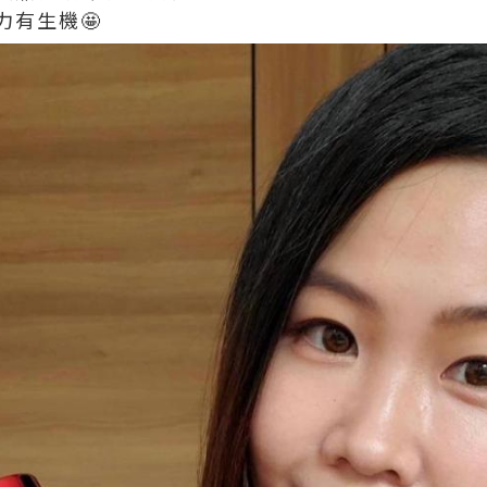
力有生機🤩