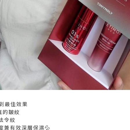
達到最佳效果
直的皺紋
法令紋
度兼有效深層保濕💦