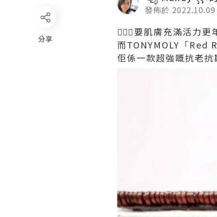
發佈於 2022.10.09
🧏🏻‍♀️要肌膚充滿活
分享
而TONYMOLY「Red
佢係一款超強嘅抗老抗皺護理