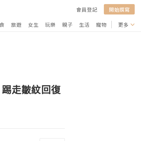
會員登記
開始撰寫
食
旅遊
女生
玩樂
親子
生活
寵物
行山
更多
打卡
列」踢走皺紋回復