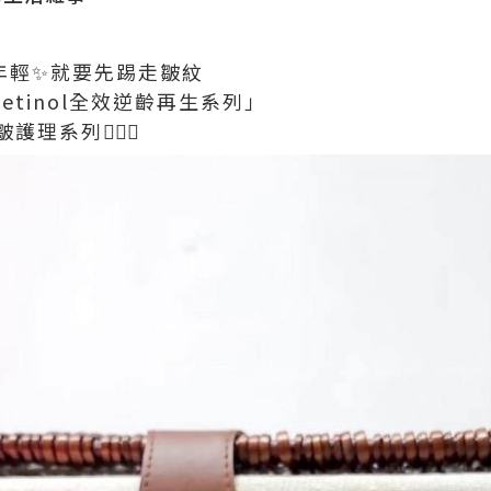
力更年輕✨就要先踢走皺紋
 Retinol全效逆齡再生系列」
系列🧏🏻‍♀️