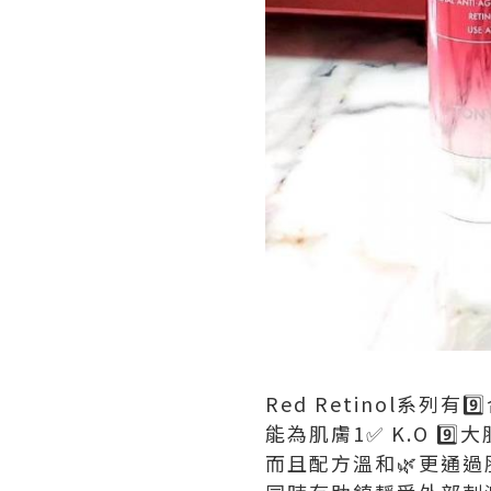
Red Retinol系列有9
能為肌膚1✅ K.O 9️⃣大肌
而且配方溫和🌿更通