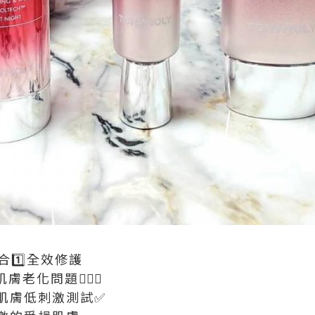
️⃣合1️⃣全效修護
膚老化問題🧏🏻‍♀️
過肌膚低刺激測試✅