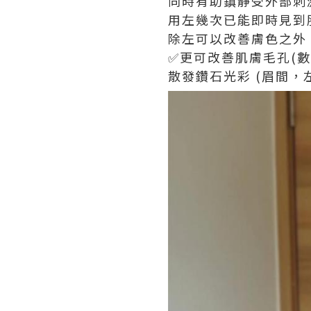
同時有助鎮靜受外部刺
用左幾次已能即時見到
除左可以改善膚色之外
✅更可改善肌膚毛孔(
散發鑽石光彩 (眉間，