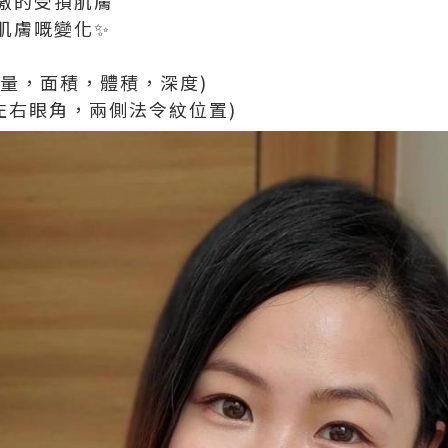
激的受損肌膚
肌膚嘅變化✨
數量，面積，體積，深度)
左右眼角，兩側法令紋位置)