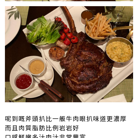
呢到嘅斧頭扒比一舨牛肉眼扒味道更濃厚
而且肉質脂肪比例岩岩好
口感鮮嫩多汁肉汁非常豐富