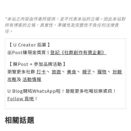
*本站之內容由作者所提供，並不代表本站的立場。因此本站對
所有博客的立場、真實性、準確性及完整性不負任何法律責
任。
【 U Creator 招募 】
出Post賺現金獎賞 l
登記《社群創作有價企劃》
【 睇Post + 參加品牌活動 】
瀏覽更多社群
打卡
丶
旅遊
丶
美食
丶
親子
丶
寵物
丶
扮靚
攻略
及
活動情報
U Blog開咗WhatsApp啦！發掘更多吃喝玩樂資訊！
Follow 我哋
！
相關話題