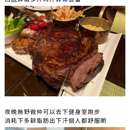
夜晚無野做仲可以去下健身室跑步
消耗下多餘脂肪出下汗個人都舒服啲