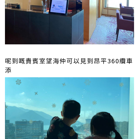
呢到嘅貴賓室望海仲可以見到昂平360纜車
添