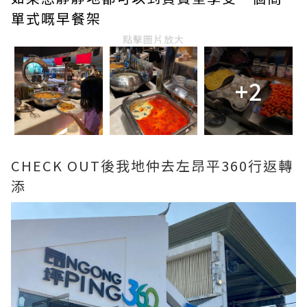
單式嘅早餐架
點擊圖片放大
+2
CHECK OUT後我地仲去左昂平360行返轉
添