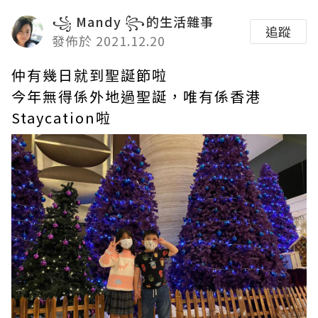
꧁ Mandy ꧂⁩的生活雜事
追蹤
發佈於 2021.12.20
仲有幾日就到聖誕節啦
今年無得係外地過聖誕，唯有係香港
Staycation啦