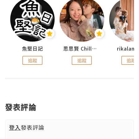
urnal
魚堅日記
思思賢 ChillMyBabe
rikala
追蹤
追蹤
追蹤
發表評論
登入
發表評論