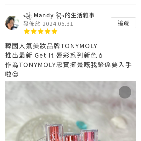
꧁ Mandy ꧂⁩的生活雜事
追蹤
發佈於 2024.05.31
韓國人氣美妝品牌TONYMOLY
推出最新 Get It 唇彩系列新色💄
作為TONYMOLY忠實擁躉嘅我緊係要入手
啦😍