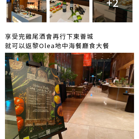
+2
享受完雞尾酒會再行下東薈城
就可以返黎Olea地中海餐廳食大餐