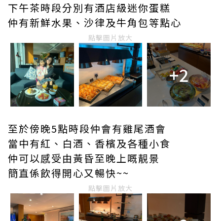
下午茶時段分別有酒店級迷你蛋糕
仲有新鮮水果、沙律及牛角包等點心
點擊圖片放大
+2
至於傍晚5點時段仲會有雞尾酒會
當中有紅、白酒、香檳及各種小食
仲可以感受由黃昏至晚上嘅靚景
簡直係飲得開心又暢快~~
點擊圖片放大